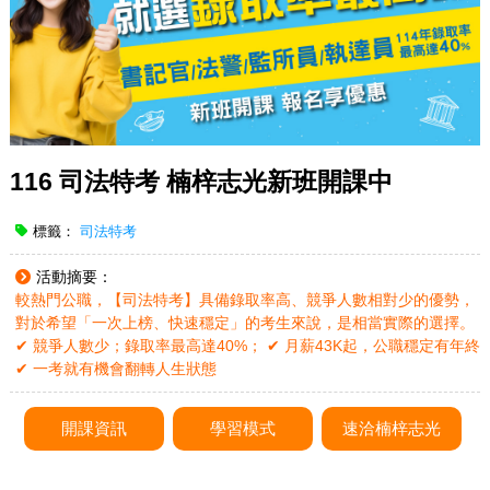
116 司法特考 楠梓志光新班開課中
標籤：
司法特考
活動摘要：
較熱門公職，【司法特考】具備錄取率高、競爭人數相對少的優勢，
對於希望「一次上榜、快速穩定」的考生來說，是相當實際的選擇。
✔ 競爭人數少；錄取率最高達40%； ✔ 月薪43K起，公職穩定有年終
✔ 一考就有機會翻轉人生狀態
開課資訊
學習模式
速洽楠梓志光