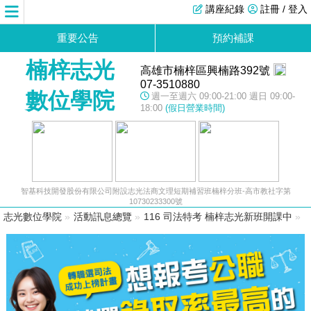
講座紀錄
註冊 / 登入
重要公告
預約補課
楠梓志光
高雄市楠梓區興楠路392號
07-3510880
數位學院
週一至週六 09:00-21:00 週日 09:00-
18:00
(假日營業時間)
智基科技開發股份有限公司附設志光法商文理短期補習班楠梓分班-高市教社字第
10730233300號
志光數位學院
»
活動訊息總覽
»
116 司法特考 楠梓志光新班開課中
»