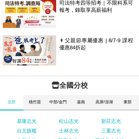
司法特考四等招考｜不限科系可
報考，錄取享高薪福利
👨父親節專屬優惠 | 8/7-9 課程
優惠84折起
全國分校
北部
桃竹苗
中部/金門
嘉南
高屏/澎湖
東部
基隆志光
松山志光
新莊志光
台北旗艦
士林志光
三重志光