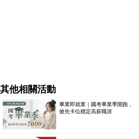
其他相關活動
畢業即就業｜國考畢業季開跑，
搶先卡位穩定高薪職涯