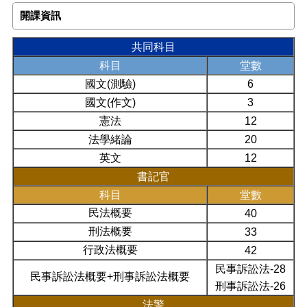
開課資訊
共同科目
科目
堂數
國文(測驗)
6
國文(作文)
3
憲法
12
法學緒論
20
英文
12
書記官
科目
堂數
民法概要
40
刑法概要
33
行政法概要
42
民事訴訟法-28
民事訴訟法概要+刑事訴訟法概要
刑事訴訟法-26
法警