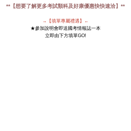
**【想要了解更多考試類科及好康優惠快快速洽】**
→
【填單專屬禮遇】
←
★參加說明會即送國考情報誌一本
立即由下方填單GO!