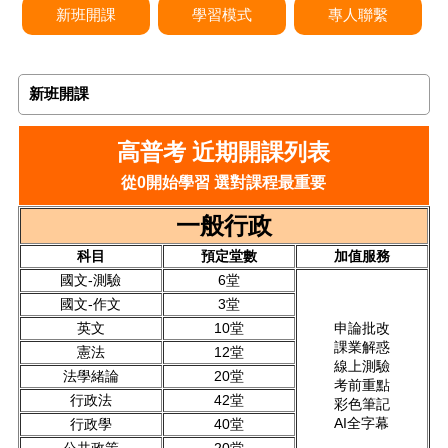
新班開課
學習模式
專人聯繫
新班開課
高普考 近期開課列表
從0開始學習 選對課程最重要
一般行政
科目
預定堂數
加值服務
國文-測驗
6堂
國文-作文
3堂
英文
10堂
申論批改
課業解惑
憲法
12堂
線上測驗
法學緒論
20堂
考前重點
行政法
42堂
彩色筆記
AI全字幕
行政學
40堂
公共政策
20堂