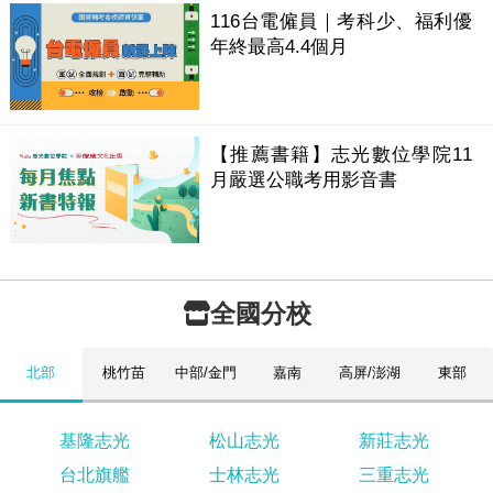
116台電僱員｜考科少、福利優
年終最高4.4個月
【推薦書籍】志光數位學院11
月嚴選公職考用影音書
全國分校
北部
桃竹苗
中部/金門
嘉南
高屏/澎湖
東部
基隆志光
松山志光
新莊志光
台北旗艦
士林志光
三重志光