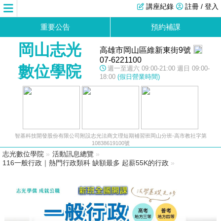
講座紀錄
註冊 / 登入
重要公告
預約補課
岡山志光
高雄市岡山區維新東街9號
07-6221100
數位學院
週一至週六 09:00-21:00 週日 09:00-
18:00
(假日營業時間)
智基科技開發股份有限公司附設志光法商文理短期補習班岡山分班-高市教社字第
10838619100號
志光數位學院
»
活動訊息總覽
»
116一般行政｜熱門行政類科 缺額最多 起薪55K的行政
»