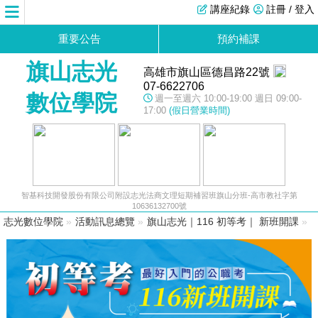
講座紀錄
註冊 / 登入
重要公告
預約補課
旗山志光
高雄市旗山區德昌路22號
07-6622706
數位學院
週一至週六 10:00-19:00 週日 09:00-
17:00
(假日營業時間)
智基科技開發股份有限公司附設志光法商文理短期補習班旗山分班-高市教社字第
10636132700號
志光數位學院
»
活動訊息總覽
»
旗山志光｜116 初等考｜ 新班開課
»