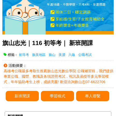
旗山志光｜116 初等考｜ 新班開課
標籤：
初等考
旗美地區
旗山
美濃
六龜
公職考試
活動摘要：
高雄考公職最多考取生推薦旗山志光數位學院 公職補習班，我們提供
專業公職、國營、教職及各項證照考試，視訊及函授等多元學習模
式，年年協助考生上榜，成績亮眼! 歡迎洽詢旗山志07-6622706
新班開課
學習模式
專人聯繫