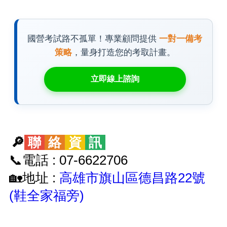
國營考試路不孤單！專業顧問提供
一對一備考
策略
，量身打造您的考取計畫。
立即線上諮詢
🔎
聯
絡
資
訊
📞電話 : 07-6622706
🏡地址 :
高雄市旗山區德昌路22號
(鞋全家福旁)