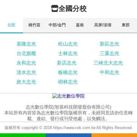
全國分校
北部
桃竹苗
中部/金門
嘉南
高屏/澎湖
東部
基隆志光
松山志光
新莊志光
台北旗艦
士林志光
三重志光
永和志光
新店志光
三峽北大志光
淡水志光
板橋志光
中和志光
政大志光
樹林志光
志光數位學院(智基科技開發股份有限公司)
本站所有內容皆為志光數位學院版權所有，未經同意請勿任意轉
載、連結、發行或刊登他處，以免觸法。
版權所有 copyright © 2018 https://www.cek.com.tw All Rights Reserved.