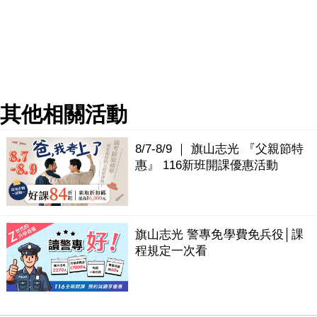
其他相關活動
8/7-8/9 ｜ 旗山志光 『父親節特
惠』 116新班開課優惠活動
旗山志光 警專免學費免兵役│課
程規定一次看