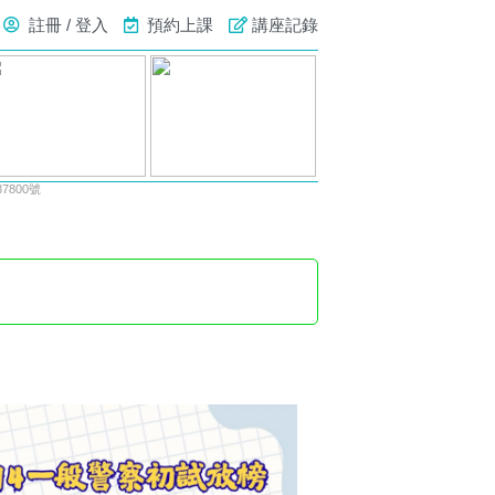
註冊 / 登入
預約上課
講座記錄
800號