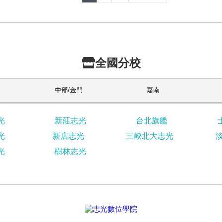
全國分校
中部/金門
嘉南
光
新莊志光
台北旗艦
光
新店志光
三峽北大志光
光
樹林志光