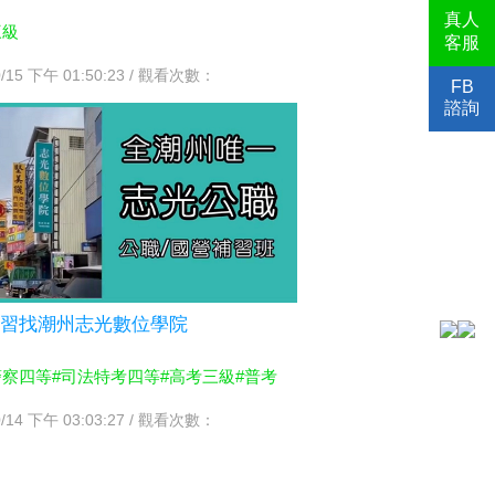
真人
三級
客服
0/15 下午 01:50:23 / 觀看次數：
FB
諮詢
補習找潮州志光數位學院
警察四等
#司法特考四等
#高考三級
#普考
0/14 下午 03:03:27 / 觀看次數：