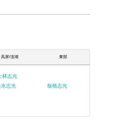
高屏/澎湖
東部
士林志光
淡水志光
板橋志光