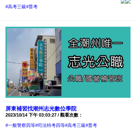
#高考三級
#普考
屏東補習找潮州志光數位學院
2023/10/14 下午 03:03:27 / 觀看次數：
#一般警察四等
#司法特考四等
#高考三級
#普考