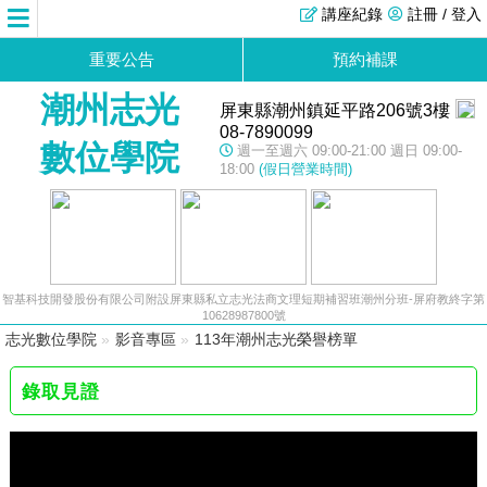
講座紀錄
註冊 / 登入
重要公告
預約補課
潮州志光
屏東縣潮州鎮延平路206號3樓
08-7890099
數位學院
週一至週六 09:00-21:00 週日 09:00-
18:00
(假日營業時間)
智基科技開發股份有限公司附設屏東縣私立志光法商文理短期補習班潮州分班-屏府教終字第
10628987800號
志光數位學院
»
影音專區
»
113年潮州志光榮譽榜單
錄取見證