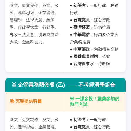
國文、短文寫作、英文、公
●
初等考
：一般行政、經建
民、邏輯思維、企業管理、
行政
管理學、法學大意、經濟
●
台電僱員
：綜合行政
學、行政學大意、行銷學、
●
臺灣菸酒
：訪銷推廣
郵政三法大意、洗錢防制法
●
中華電信
：行銷及企業客
大意、金融科技力。
戶業務推廣
●
中華郵政
：內勤櫃台業務
●
國營職員聯招
：企管
●
台灣自來水
：行政類
🥈
企管業務類套餐 (乙) —— 不考經濟學組合
🎯 一課多投！推薦參加的
📚 完整提供科目
熱門考試
國文、短文寫作、英文、公
●
初等考
：一般行政
民、邏輯思維、企業管理、
●
台電僱員
：綜合行政