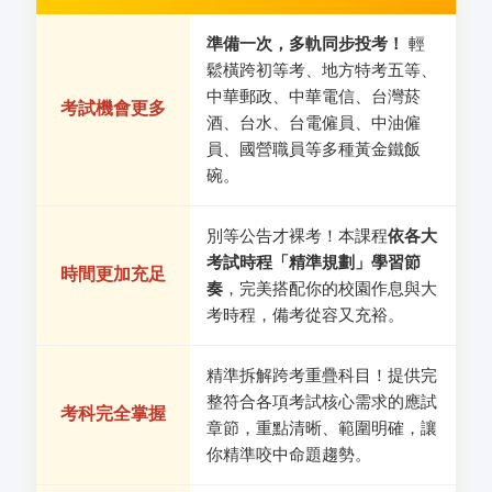
準備一次，多軌同步投考！
輕
鬆橫跨初等考、地方特考五等、
中華郵政、中華電信、台灣菸
考試機會更多
酒、台水、台電僱員、中油僱
員、國營職員等多種黃金鐵飯
碗。
別等公告才裸考！本課程
依各大
考試時程「精準規劃」學習節
時間更加充足
奏
，完美搭配你的校園作息與大
考時程，備考從容又充裕。
精準拆解跨考重疊科目！提供完
整符合各項考試核心需求的應試
考科完全掌握
章節，重點清晰、範圍明確，讓
你精準咬中命題趨勢。