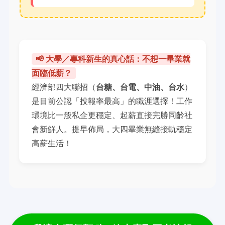
📢 大學／專科新生的真心話：不想一畢業就
面臨低薪？
經濟部四大聯招（
台糖、台電、中油、台水
）
是目前公認「投報率最高」的職涯選擇！工作
環境比一般私企更穩定、起薪直接完勝同齡社
會新鮮人。提早佈局，大四畢業無縫接軌穩定
高薪生活！