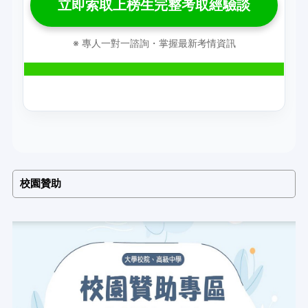
立即索取上榜生完整考取經驗談
※ 專人一對一諮詢・掌握最新考情資訊
校園贊助