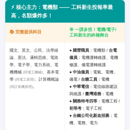
⚡
核心主力：電機類 —— 工科新生投報率最
高，名額爆炸多！
🎯 一課多投！電機/電子/
📚 完整提供科目
工科新生的終極舞台
國文、英文、公民、法學緒
●
國營職員
：電機類 /
台電
論、憲法、邏輯思維、電路
僱員
：電機運轉維護、電機
學、電子學、電力系統、電
修護、儀電運轉維護
機機械
、基本電
●
中油僱員
：電氣、電機、
(同電工機械)
學
、計算機概論
儀電 /
台糖工員
：電機
(同電工原理)
。
●
中華電信
：電信線路建設
(同計算機原理)
與維護 /
臺灣港務
：電機
●
關務特考四等
：電機工程 /
初等考
：電子工程
●
台鐵公司化新血招募
：電
機、電務、電力