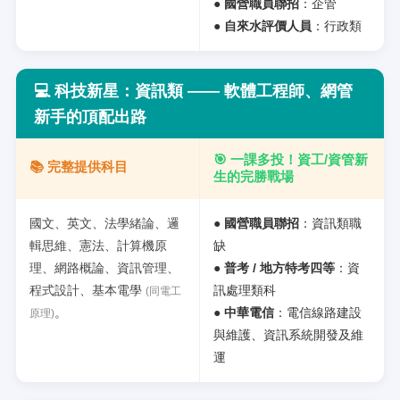
●
國營職員聯招
：企管
●
自來水評價人員
：行政類
💻
科技新星：資訊類 —— 軟體工程師、網管
新手的頂配出路
🎯 一課多投！資工/資管新
📚 完整提供科目
生的完勝戰場
國文、英文、法學緒論、邏
●
國營職員聯招
：資訊類職
輯思維、憲法、計算機原
缺
理、網路概論、資訊管理、
●
普考 / 地方特考四等
：資
程式設計、基本電學
訊處理類科
(同電工
。
●
中華電信
：電信線路建設
原理)
與維護、資訊系統開發及維
運