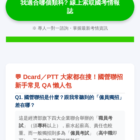
我適合哪個類科? 線上索取國考情報
誌
※ 專人一對一諮詢・掌握最新考情資訊
💬 Dcard／PTT 大家都在搜！國營聯招
新手常見 QA 懶人包
Q1. 國營聯招是什麼？跟我常聽到的「僱員獨招」
差在哪？
這是經濟部旗下四大企業聯合舉辦的「
職員考
試
」（須
專科
以上），薪水起薪高、責任也較
重。而一般獨招則多為「
僱員考試
」（
高中職
即