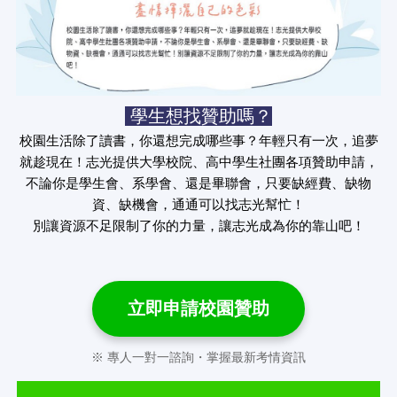
學生想找贊助嗎？
校園生活除了讀書，你還想完成哪些事？年輕只有一次，追夢
就趁現在！志光提供大學校院、高中學生社團各項贊助申請，
不論你是學生會、系學會、還是畢聯會，只要缺經費、缺物
資、缺機會，通通可以找志光幫忙！
別讓資源不足限制了你的力量，讓志光成為你的靠山吧！
立即申請校園贊助
※ 專人一對一諮詢・掌握最新考情資訊