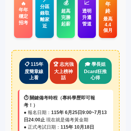
📍
💰
📈
🔥
年
分區
年年
終
超高
透明
錄取
穩定
完勝
升遷
最高
離家
招考
起薪
管道
4.4
近
個月
📋 115年
🏆 志光強
🎓 學長姐
度簡章線
大上榜神
Dcard狂推
上看
話
心得
⏱️ 關鍵備考時程（專科學歷即可報
考！）
● 報名日期：
115年 6月25日9:00~7月13
日24:00止
現在就是備考黃金期
● 正式考試日期：
115年 10月18日