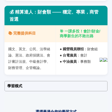
💰
精算達人：財會類 —— 穩定、專業，商管
首選
🎯 一課多投！會計/財金/
📚 完整提供科目
商學新生的不敗出路
國文、英文、公民、法學緒
●
國營職員聯招
：財會組
論、憲法、政府採購法、會
●
台電僱員
：會計
計審計法規、中級會計學、
●
中油僱員
：事務類
財務管理、企管概論。
學習模式
選擇最適合您的學習方式