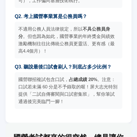
可），工作偏向基層技術執行。
Q2. 考上國營事業算是公務員嗎？
不適用公務人員法律規定，所以
不具公務員身
分
。但也因為如此，國營事業的年終獎金與績效
激勵機制往往比傳統公務員更靈活、更有感（最
高4.4個月）！
Q3. 聽說最後口試會刷人？到底占多少比例？
國營聯招複試包含口試，
占總成績 20%
。注意：
口試若未滿 60 分是不予錄取的喔！屏大志光特別
提供「二試自傳審閱與口試密集班」，幫你筆試
通過後完美臨門一腳！