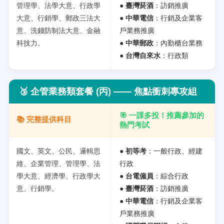
管理學、法學大意、行政學
●
臺灣菸酒
：訪銷推廣
大意、行銷學、郵政三法大
●
中華電信
：行銷及企業客
意、洗錢防制法大意、金融
戶業務推廣
科技力。
●
中華郵政
：內勤櫃台業務
●
台灣自來水
：行政類
🥉
企管業務類套餐 (丙) —— 焦點衝刺專攻組
🎯 一課多投！推薦參加的
📚 完整提供科目
熱門考試
國文、英文、公民、邏輯思
●
初等考
：一般行政、經建
維、企業管理、管理學、法
行政
學大意、經濟學、行政學大
●
台電僱員
：綜合行政
意、行銷學。
●
臺灣菸酒
：訪銷推廣
●
中華電信
：行銷及企業客
戶業務推廣