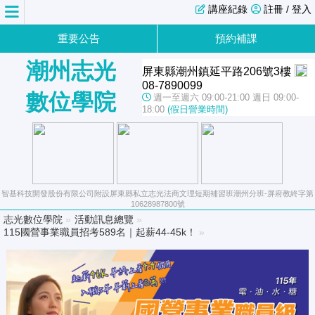
講座紀錄
註冊 / 登入
重要公告
預約補課
潮州志光
屏東縣潮州鎮延平路206號3樓
08-7890099
數位學院
週一至週六 09:00-21:00 週日 09:00-
18:00
(假日營業時間)
智基科技開發股份有限公司附設屏東縣私立志光法商文理短期補習班潮州分班-屏府教終字第
10628987800號
志光數位學院
»
活動訊息總覽
»
115國營事業職員招考589名｜起薪44-45k！
»