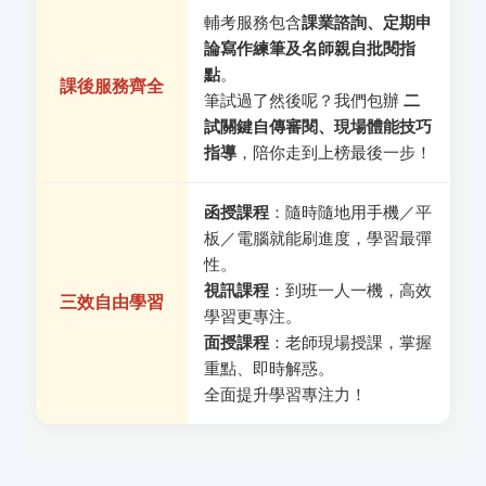
輔考服務包含
課業諮詢、定期申
論寫作練筆及名師親自批閱指
點
。
課後服務齊全
筆試過了然後呢？我們包辦
二
試關鍵自傳審閱、現場體能技巧
指導
，陪你走到上榜最後一步！
函授課程
：隨時隨地用手機／平
板／電腦就能刷進度，學習最彈
性。
視訊課程
：到班一人一機，高效
三效自由學習
學習更專注。
面授課程
：老師現場授課，掌握
重點、即時解惑。
全面提升學習專注力！