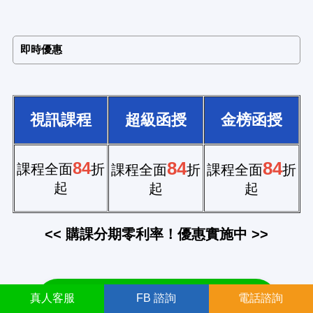
即時優惠
視訊課程
超級函授
金榜函授
84
84
84
課程全面
折
課程全面
折
課程全面
折
起
起
起
<< 購課分期零利率！優惠實施中 >>
真人
客服
FB
諮詢
電話諮詢
立即LINE專人，了解課程詳情