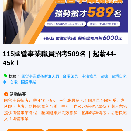
115國營事業職員招考589名｜起薪44-
45k！
標籤：
國營事業聯招新進人員
台電僱員
中油僱員
台糖
台灣自來
水
台電
國營事業
活動摘要：
國營事業招考起薪 44K–45K，享年終最高 4.4 個月且不限科系、專
科即可應考。想快速進入台電、中油、自來水等穩定單位？潮州志光
提供國營事業課程、歷屆題庫與高效複習，協助精準備考，助您快速
入主國營事業