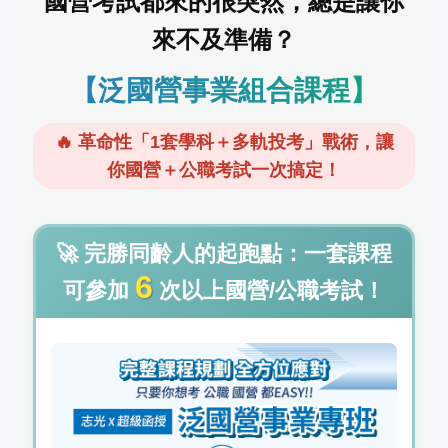
國營考試都來的很突然，總是讓你
來不及準備？
【泛國營事業組合課程】
🔥 革命性「1套學科＋多軌投考」戰術，讓
你國營＋公職考試一次搞定！
🚀 完勝同齡人的起跑點：一套課程
6
可參加
次以上國營/公職考試！