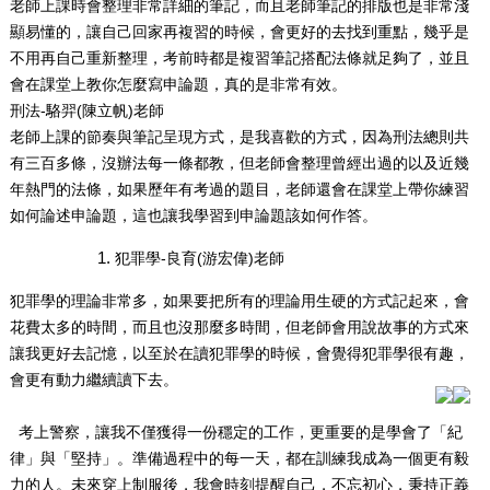
老師上課時會整理非常詳細的筆記，而且老師筆記的排版也是非常淺
顯易懂的，讓自己回家再複習的時候，會更好的去找到重點，幾乎是
不用再自己重新整理，考前時都是複習筆記搭配法條就足夠了，並且
會在課堂上教你怎麼寫申論題，真的是非常有效。
刑法-駱羿
(
陳立帆)老師
老師上課的節奏與筆記呈現方式，是我喜歡的方式，因為刑法總則共
有三百多條，沒辦法每一條都教，但老師會整理曾經出過的以及近幾
年熱門的法條，如果歷年有考過的題目，老師還會在課堂上帶你練習
如何論述申論題，這也讓我學習到申論題該如何作答。
犯罪學-良育
(
游宏偉)老師
犯罪學的理論非常多，如果要把所有的理論用生硬的方式記起來，會
花費太多的時間，而且也沒那麼多時間，但老師會用說故事的方式來
讓我更好去記憶，以至於在讀犯罪學的時候，會覺得犯罪學很有趣，
會更有動力繼續讀下去。
考上警察，讓我不僅獲得一份穩定的工作，更重要的是學會了「紀
律」與「堅持」。準備過程中的每一天，都在訓練我成為一個更有毅
力的人。未來穿上制服後，我會時刻提醒自己，不忘初心，秉持正義