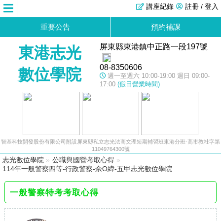
講座紀錄
註冊 / 登入
重要公告
預約補課
屏東縣東港鎮中正路一段197號
東港志光
08-8350606
數位學院
週一至週六 10:00-19:00 週日 09:00-
17:00
(假日營業時間)
智基科技開發股份有限公司附設屏東縣私立志光法商文理短期補習班東港分班-高市教社字第
11049764300號
志光數位學院
»
公職與國營考取心得
»
114年一般警察四等-行政警察-佘O緯-五甲志光數位學院
一般警察特考考取心得