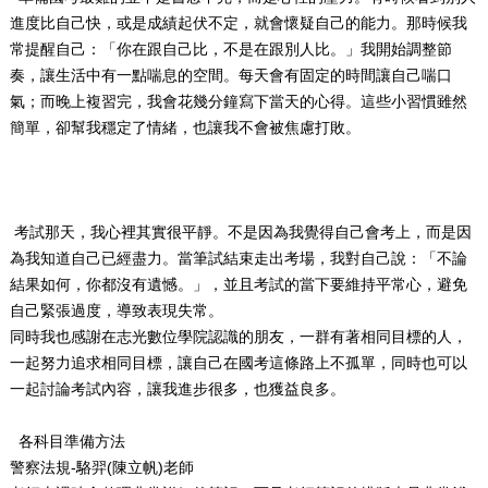
進度比自己快，或是成績起伏不定，就會懷疑自己的能力。那時候我
常提醒自己：「你在跟自己比，不是在跟別人比。」我開始調整節
奏，讓生活中有一點喘息的空間。每天會有固定的時間讓自己喘口
氣；而晚上複習完，我會花幾分鐘寫下當天的心得。這些小習慣雖然
簡單，卻幫我穩定了情緒，也讓我不會被焦慮打敗。
考試那天，我心裡其實很平靜。不是因為我覺得自己會考上，而是因
為我知道自己已經盡力。當筆試結束走出考場，我對自己說：「不論
結果如何，你都沒有遺憾。」，並且考試的當下要維持平常心，避免
自己緊張過度，導致表現失常。
同時我也感謝在志光數位學院認識的朋友，一群有著相同目標的人，
一起努力追求相同目標，讓自己在國考這條路上不孤單，同時也可以
一起討論考試內容，讓我進步很多，也獲益良多。
各科目準備方法
警察法規-駱羿
(
陳立帆)老師