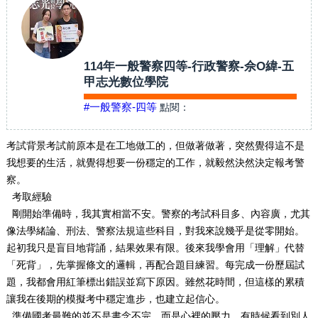
114年一般警察四等-行政警察-佘O緯-五
甲志光數位學院
#一般警察-四等
點閱：
考試背景考試前原本是在工地做工的，但做著做著，突然覺得這不是
我想要的生活，就覺得想要一份穩定的工作，就毅然決然決定報考警
察。
考取經驗
剛開始準備時，我其實相當不安。警察的考試科目多、內容廣，尤其
像法學緒論、刑法、警察法規這些科目，對我來說幾乎是從零開始。
起初我只是盲目地背誦，結果效果有限。後來我學會用「理解」代替
「死背」，先掌握條文的邏輯，再配合題目練習。每完成一份歷屆試
題，我都會用紅筆標出錯誤並寫下原因。雖然花時間，但這樣的累積
讓我在後期的模擬考中穩定進步，也建立起信心。
準備國考最難的並不是書念不完，而是心裡的壓力。有時候看到別人