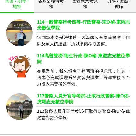
高普 / 初等 /
各類公職特考
國營就業考試
升學 / 證照 /
地特
類
類
教職
114一般警察特考四等-行政警察-宋O禎-東港志
光數位學院
宋同學本身是法律系，因為家人有從事警察工作
以及家人的建議，所以準備考取警察。
114高普雙榜-衛生行政-陳O瑜-東港志光數位學
院
在畢業前，我先報名了補習班的視訊班，打算一
邊專心完成護理系的實習與課業，等畢業後再全
力投入高普考的準備。
113警察人員升官等考試-正取行政警察-陳O佑-
虎尾志光數位學院
113警察人員升官等考試-正取行政警察-陳O佑-虎
尾志光數位學院