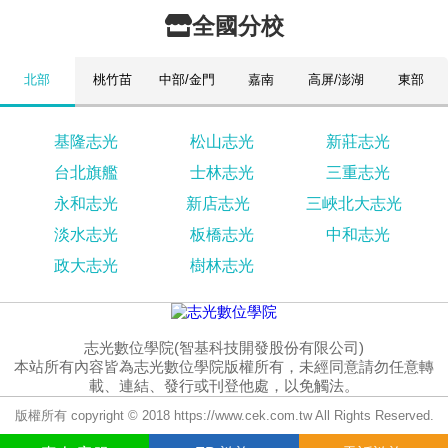
全國分校
北部
桃竹苗
中部/金門
嘉南
高屏/澎湖
東部
基隆志光
松山志光
新莊志光
台北旗艦
士林志光
三重志光
永和志光
新店志光
三峽北大志光
淡水志光
板橋志光
中和志光
政大志光
樹林志光
志光數位學院(智基科技開發股份有限公司)
本站所有內容皆為志光數位學院版權所有，未經同意請勿任意轉
載、連結、發行或刊登他處，以免觸法。
版權所有 copyright © 2018 https://www.cek.com.tw All Rights Reserved.