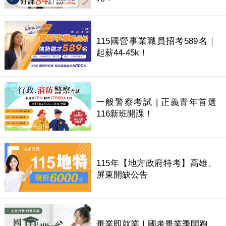
115國營事業職員招考589名｜
起薪44-45k！
一般警察考試 | 正義青年首選
116新班開課！
115年【地方政府特考】高雄、
屏東開缺公告
畢業即就業｜國考畢業季開跑，