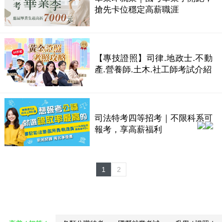
搶先卡位穩定高薪職涯
【專技證照】司律.地政士.不動
產.營養師.土木.社工師考試介紹
司法特考四等招考｜不限科系可
報考，享高薪福利
1
2