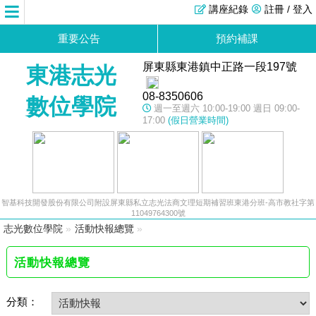
講座紀錄
註冊 / 登入
重要公告
預約補課
屏東縣東港鎮中正路一段197號
東港志光
08-8350606
數位學院
週一至週六 10:00-19:00 週日 09:00-
17:00
(假日營業時間)
智基科技開發股份有限公司附設屏東縣私立志光法商文理短期補習班東港分班-高市教社字第
11049764300號
志光數位學院
»
活動快報總覽
»
活動快報總覽
分類：