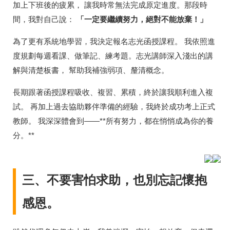
加上下班後的疲累， 讓我時常無法完成原定進度。那段時
間，我對自己說：
「一定要繼續努力，絕對不能放棄！」
為了更有系統地學習，我決定報名志光函授課程。 我依照進
度規劃每週看課、做筆記、練考題。志光講師深入淺出的講
解與清楚板書， 幫助我補強弱項、釐清概念。
長期跟著函授課程吸收、複習、累積，終於讓我順利進入複
試。 再加上過去協助夥伴準備的經驗，我終於成功考上正式
教師。 我深深體會到——**所有努力，都在悄悄成為你的養
分。**
三、不要害怕求助，也別忘記懷抱
感恩。