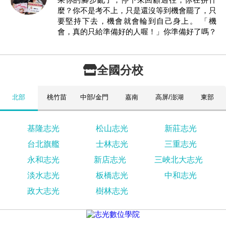
麼？你不是考不上，只是還沒等到機會罷了，只
要堅持下去，機會就會輪到自己身上。 「機
會，真的只給準備好的人喔！」你準備好了嗎？
全國分校
北部
桃竹苗
中部/金門
嘉南
高屏/澎湖
東部
基隆志光
松山志光
新莊志光
台北旗艦
士林志光
三重志光
永和志光
新店志光
三峽北大志光
淡水志光
板橋志光
中和志光
政大志光
樹林志光