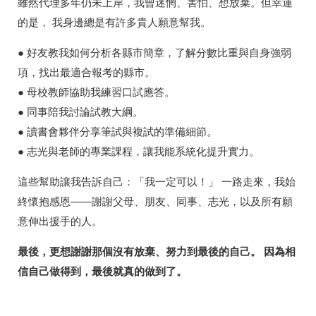
雖然代理多年仍未上岸，我曾迷惘、害怕、想放棄。但幸運
的是， 我身邊總是有許多貴人願意幫我。
● 好友教我如何分析各縣市簡章，了解分數比重與自身強弱
項，找出最適合報考的縣市。
● 母校教師協助我練習口試應答。
● 同事陪我討論試教大綱。
● 讀書會夥伴分享筆試與複試的準備細節。
● 志光與老師的專業課程，讓我能系統化提升實力。
這些幫助讓我告訴自己：「我一定可以！」 一路走來，我始
終懷抱感恩——謝謝父母、朋友、同事、志光，以及所有願
意伸出援手的人。
最後，更想謝謝那個沒有放棄、努力到最後的自己。 因為相
信自己做得到，最後就真的做到了。