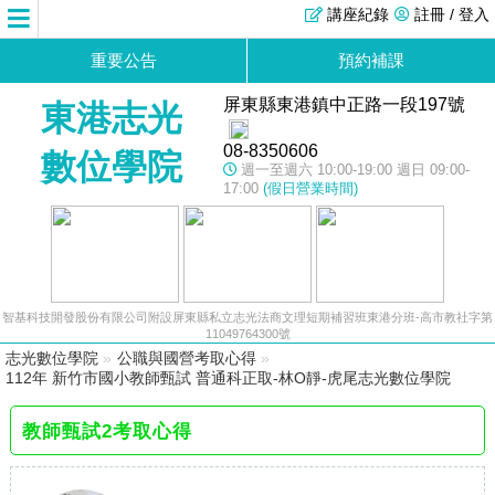
講座紀錄
註冊 / 登入
重要公告
預約補課
屏東縣東港鎮中正路一段197號
東港志光
08-8350606
數位學院
週一至週六 10:00-19:00 週日 09:00-
17:00
(假日營業時間)
智基科技開發股份有限公司附設屏東縣私立志光法商文理短期補習班東港分班-高市教社字第
11049764300號
志光數位學院
»
公職與國營考取心得
»
112年 新竹市國小教師甄試 普通科正取-林O靜-虎尾志光數位學院
教師甄試2考取心得