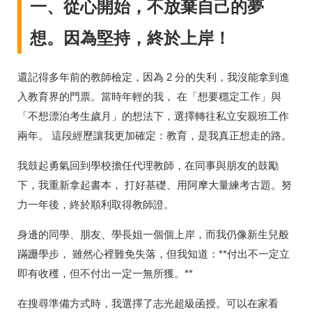
一、從心開始，不放棄自己的夢
想。因為堅持，終於上岸！
還記得多年前的教師檢定，因為 2 分的失利，我沒能拿到進
入教育界的門票。當時年輕的我， 在「想要穩定工作」與
「不想漂泊考生歲月」的想法下，選擇轉往私立安親班工作
兩年。 這段經歷讓我更加確定：教育，是我真正想走的路。
我鼓起勇氣回到學校擔任代理教師，在同事與朋友的鼓勵
下，我重新拿起書本， 打好基礎、用阿摩大量練考古題。努
力一年後，終於順利取得教師證。
身邊的同學、朋友、學長姐一個個上岸，而我仍像新生兒般
蹣跚學步， 雖然心裡難免失落，但我知道：**付出不一定立
即有收穫，但不付出一定一無所獲。**
在搜尋準備方式時，我選擇了志光超級函授。可以在家看