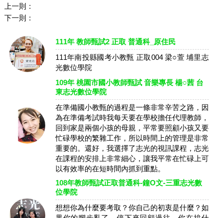
上一則：
下一則：
111年 教師甄試2 正取 普通科_原住民
111年南投縣國考小教甄 正取004 梁○萱 埔里志
光數位學院
109年 桃園市國小教師甄試 音樂專長 楊○茜 台
東志光數位學院
在準備國小教甄的過程是一條非常辛苦之路，因
為在準備考試時我每天要在學校擔任代理教師，
回到家是兩個小孩的母親，平常要照顧小孩又要
忙碌學校的繁雜工作，所以時間上的管理是非常
重要的。還好，我選擇了志光的視訊課程，志光
在課程的安排上非常細心，讓我平常在忙碌上可
以有效率的在短時間內抓到重點。
108年教師甄試正取普通科-鐘O文-三重志光數
位學院
想想你為什麼要考取？你自己的初衷是什麼？如
果你的腳步亂了，停下來回顧過往，你在拚什