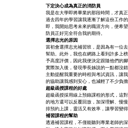
下定決心成為真正的消防員
我是在大學即將畢業的那段時間，才真正
過去四年的學習讓我逐漸了解這份工作的
即，我開始思考未來的職涯方向，便希望
防員正好完全符合我的期待。
選擇志光的原因
當初會選擇志光補習班，是因為有一位去
幫助。此外，我也在網路上看到許多上榜
予高度評價，因此我便決定跟隨他們的腳
實際加入後，發現學長姊說的一點都沒錯
主動提醒我重要的時程與考試資訊，讓我
的協助讓我感到安心，也減輕了不少負擔
超級函授課程的好處
超級函授採用線上預錄課程的形式，這對
的地方還可以反覆回放，加深理解、慢慢
排預約上課，靈活又有效率，讓學習變得
補習課程的幫助
透過補習課程，不僅能聽到專業老師的深