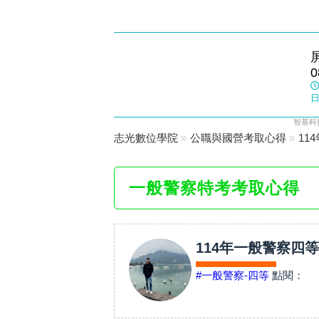
東港志光
0
數位學院
日
智基科
志光數位學院
»
公職與國營考取心得
»
11
一般警察特考考取心得
114年一般警察四
#一般警察-四等
點閱：