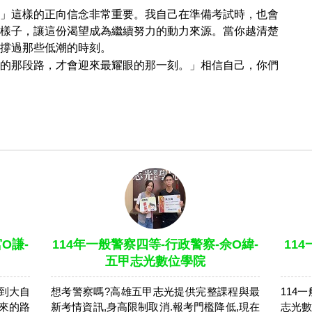
」這樣的正向信念非常重要。我自己在準備考試時，也會
樣子，讓這份渴望成為繼續努力的動力來源。當你越清楚
撐過那些低潮的時刻。
的那段路，才會迎來最耀眼的那一刻。」相信自己，你們
O謙-
114年一般警察四等-行政警察-佘O緯-
11
五甲志光數位學院
到大自
想考警察嗎?高雄五甲志光提供完整課程與最
114
來的路
新考情資訊,身高限制取消.報考門檻降低,現在
志光數