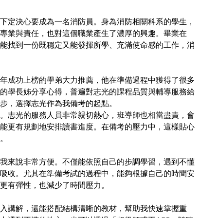
下定決心要成為一名消防員。身為消防相關科系的學生，
專業與責任，也對這個職業產生了濃厚的興趣。畢業在
能找到一份既穩定又能發揮所學、充滿使命感的工作，消
年成功上榜的學弟大力推薦，他在準備過程中獲得了很多
的學長姊分享心得，普遍對志光的課程品質與輔導服務給
步，選擇志光作為我備考的起點。
。志光的服務人員非常親切熱心，班導師也相當盡責，會
能更有規劃地安排讀書進度。在備考的壓力中，這樣貼心
。
我來說非常方便。不僅能依照自己的步調學習，遇到不懂
吸收。尤其在準備考試的過程中，能夠根據自己的時間安
更有彈性，也減少了時間壓力。
入講解，還能搭配結構清晰的教材，幫助我快速掌握重