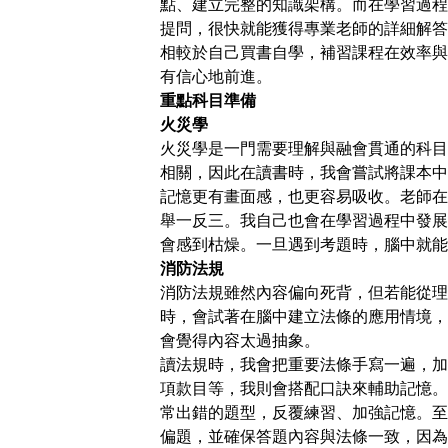
點、建立完整的知識架構。而在學習過程
提問，很快就能獲得專業老師的詳細解答
相較於自己買書自學，補習課程在效率與
有信心地前進。
重點科目準備
火災學
火災學是一門需要理解與融會貫通的科目
相關，因此在讀書時，我會嘗試將課本中
記憶更有畫面感，也更容易吸收。老師在
舉一反三。我自己也會在學習過程中發展
會感到枯燥。一旦遇到考題時，腦中就能
消防法規
消防法規雖然內容偏向死背，但若能從理
時，會試著在腦中建立法條的應用情境，
會覺得內容太過抽象。
讀法規時，我會把重要法條手寫一遍，加
項款目等，我則會搭配口訣來輔助記憶。
常出錯的題型，反覆練習、加強記憶。至
偏題，並確保答題內容與法條一致，因為