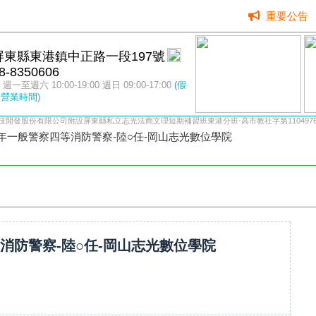
重要公告
屏東縣東港鎮中正路一段197號
8-8350606
週一至週六 10:00-19:00 週日 09:00-17:00
(假
營業時間)
技開發股份有限公司附設屏東縣私立志光法商文理短期補習班東港分班-高市教社字第11049764
4年一般警察四等消防警察-陸○任-岡山志光數位學院
等消防警察-陸○任-岡山志光數位學院