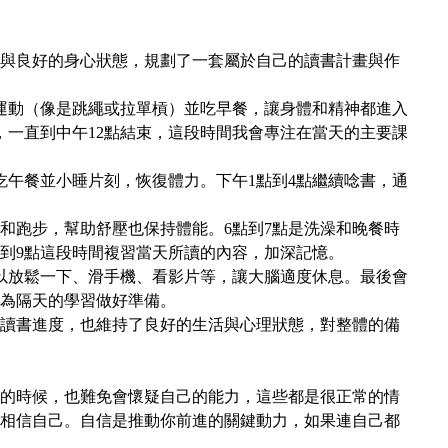
與良好的身心狀態，規劃了一套屬於自己的讀書計畫與作
運動（像是跳繩或拉單槓）並吃早餐，讓身體和精神都進入
，一直到中午12點結束，這段時間我會專注在當天的主要課
吃午餐並小睡片刻，恢復體力。下午1點到4點繼續唸書，通
身和跑步，幫助舒壓也保持體能。6點到7點是洗澡和晚餐時
半到9點這段時間複習當天所讀的內容，加深記憶。
可以放鬆一下、滑手機、看影片等，讓大腦適度休息。最後會
，為隔天的學習做好準備。
讀書進度，也維持了良好的生活與心理狀態，對整體的備
的時候，也難免會懷疑自己的能力，這些都是很正常的情
相信自己。自信是推動你前進的關鍵動力，如果連自己都