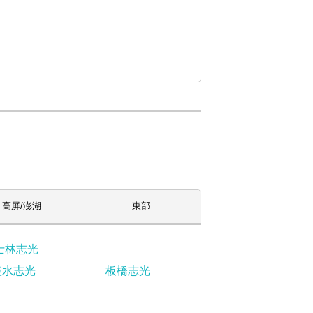
高屏/澎湖
東部
士林志光
淡水志光
板橋志光