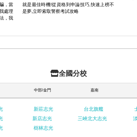
騙，當
就是最佳時機!從資格到申論技巧,快速上榜不
我處理
是夢,立即索取警察考試攻略
法，我
全國分校
中部/金門
嘉南
光
新莊志光
台北旗艦
光
新店志光
三峽北大志光
光
樹林志光