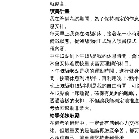
就越高。
讀書計畫
我在準備考試期間，為了保持穩定的作息
息安排。
每天早上我會在8點起床，接著花一小時
備戰狀態。從9點開始正式進入讀書模式
程內容。
中午12點到下午1點是我的休息時間，會
常會安排進度較重或需要理解的科目。
下午4點到6點是我的運動時間，進行健
間，接著休息到7點半，再利用晚上7點
晚上9點到11點半則是我的自由時間，
在12點前上床睡覺，確保有足夠的睡眠
透過這樣的安排，不但讓我能穩定地推進
考效率幫助非常大。
給學弟妹鼓勵
在備考的過程中，一定會有感到心力交瘁
緒。但最重要的是無論再怎麼辛苦，都要
不相信自己，就更難堅持走到最後。