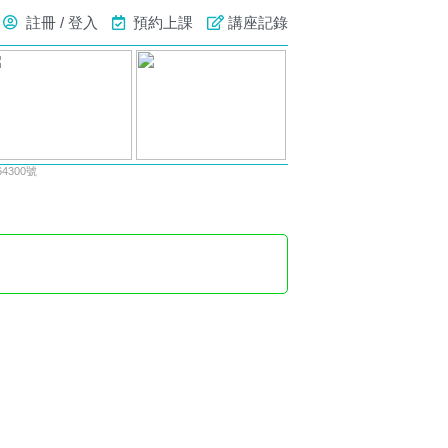
註冊 / 登入
預約上課
講座記錄
300號