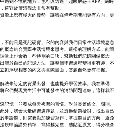
中遇到不懂的地方，也可以透過「超級解惑王APP」隨時
，這對於釐清觀念非常有幫助。
資源上都有極大的優勢，讓我在備考期間能更有方向、更
，不能只是死記硬背。它的內容與我們日常生活環境息息
的概念結合實際生活情境來思考。這樣的理解方式，能讓
課堂上也會教一些特別的口訣，幫助我們記憶關鍵概念，
出屬於自己的記憶方法，讓整個學習過程變得更有趣、不
立刻浮現相關的內文與實際畫面，答題自然更有把握。
解法條訂定的背景出發，也能提升學習效率。我在準備
將它們與現實生活中可能發生的消防問題連結，這樣就不
深記憶，並養成每天複習的習慣。對於長篇條文、罰則、
此外，我會大量練習選擇題，並透過錯題檢討，找出自己
於申論題，則需要勤加練習寫作，掌握題目的方向，避免
法規申論講究精準，寫得越完整、越貼近原文，得分機會