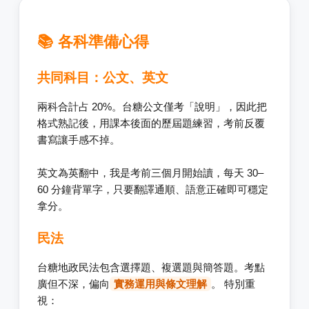
📚 各科準備心得
共同科目：公文、英文
兩科合計占 20%。台糖公文僅考「說明」，因此把
格式熟記後，用課本後面的歷屆題練習，考前反覆
書寫讓手感不掉。
英文為英翻中，我是考前三個月開始讀，每天 30–
60 分鐘背單字，只要翻譯通順、語意正確即可穩定
拿分。
民法
台糖地政民法包含選擇題、複選題與簡答題。考點
廣但不深，偏向
實務運用與條文理解
。 特別重
視：