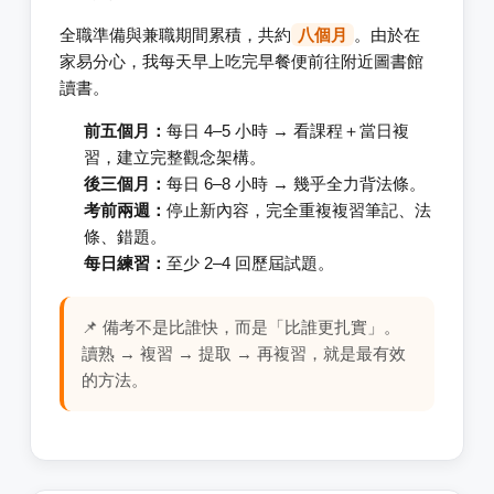
全職準備與兼職期間累積，共約
八個月
。由於在
家易分心，我每天早上吃完早餐便前往附近圖書館
讀書。
前五個月：
每日 4–5 小時 → 看課程＋當日複
習，建立完整觀念架構。
後三個月：
每日 6–8 小時 → 幾乎全力背法條。
考前兩週：
停止新內容，完全重複複習筆記、法
條、錯題。
每日練習：
至少 2–4 回歷屆試題。
📌 備考不是比誰快，而是「比誰更扎實」。
讀熟 → 複習 → 提取 → 再複習，就是最有效
的方法。