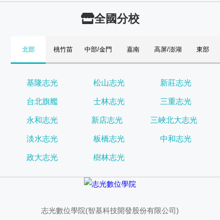
全國分校
北部
桃竹苗
中部/金門
嘉南
高屏/澎湖
東部
基隆志光
松山志光
新莊志光
台北旗艦
士林志光
三重志光
永和志光
新店志光
三峽北大志光
淡水志光
板橋志光
中和志光
政大志光
樹林志光
志光數位學院(智基科技開發股份有限公司)