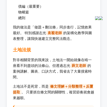
債編（最重要）
物權篇
總則
我的做法是「做題＋翻法條」同步進行，記憶效果
最好。 特別感謝志光
袁翟老師
的架構化教學與圖
表整理，讓我快速建立完整民法觀念。
土地法規
對非相關背景的我來說，土地法一開始就像在啃一
座看不到盡頭的法條山。但透過志光
薛文老師
的
案例講解、圖表、口訣方式，我省去了大量摸索時
間。
土地法不是死背，而是
條文理解＋分類整理＋反覆
提取
。 只要抓住條文間的關聯性，複習節奏就會越
來越順。