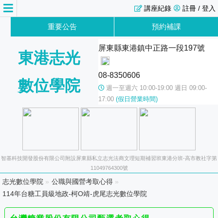
講座紀錄
註冊 / 登入
重要公告
預約補課
屏東縣東港鎮中正路一段197號
東港志光
08-8350606
數位學院
週一至週六 10:00-19:00 週日 09:00-
17:00
(假日營業時間)
智基科技開發股份有限公司附設屏東縣私立志光法商文理短期補習班東港分班-高市教社字第
11049764300號
志光數位學院
»
公職與國營考取心得
»
114年台糖工員級地政-柯O靖-虎尾志光數位學院