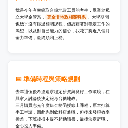
我是今年有幸錄取台糖地政工員的考生，畢業於私
立大學企管系，
完全非地政相關科系
。大學期間
也幾乎沒有碰過相關課程，但憑藉著對穩定工作的
渴望，以及對自己能力的信心，我花了將近八個月
全力準備，最終順利上榜。
📅 準備時程與策略規劃
去年退伍後希望追求穩定薪資與良好工作環境，在
與家人討論後決定報考台糖地政。
三月購買志光年度班金榜函授線上課程，原本打算
半工半讀，因此先到飲料店兼職，但後來發現效率
極差，下班後根本提不起勁讀書，最後決定辭職，
全心投入準備。