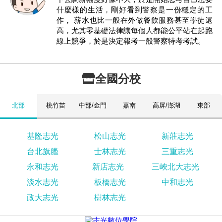
什麼樣的生活，剛好看到警察是一份穩定的工
作， 薪水也比一般在外做餐飲服務甚至學徒還
高，尤其零基礎法律讓每個人都能公平站在起跑
線上競爭，於是決定報考一般警察特考考試。
全國分校
北部
桃竹苗
中部/金門
嘉南
高屏/澎湖
東部
基隆志光
松山志光
新莊志光
台北旗艦
士林志光
三重志光
永和志光
新店志光
三峽北大志光
淡水志光
板橋志光
中和志光
政大志光
樹林志光