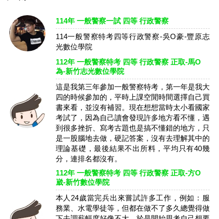
114年 一般警察一試 四等 行政警察
114一般警察特考四等行政警察-吳O豪-豐原志
光數位學院
112年 一般警察特考 四等 行政警察 正取-馬O
為-新竹志光數位學院
這是我第三年參加一般警察特考，第一年是我大
四的時候參加的，平時上課空閒時間選擇自己買
書來看，並沒有補習。現在想想當時太小看國家
考試了，因為自己讀會發現許多地方看不懂，遇
到很多挫折、寫考古題也是搞不懂錯的地方，只
是一股腦地去做，硬記答案，沒有去理解其中的
理論基礎，最後結果不出所料，平均只有40幾
分，連排名都沒有。
112年 一般警察特考 四等 行政警察 正取-方O
崴-新竹數位學院
本人24歲當完兵出來嘗試許多工作，例如：服
務業、水電學徒等，但都在做不了多久總覺得做
下去調薪幅度好像不大，於是開始思考自己想要