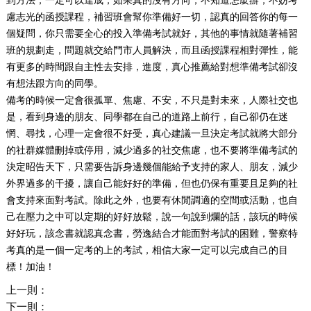
到方法，一定可以達成，如果真的沒有方向，不知道怎麼辦，不妨考
慮志光的函授課程，補習班會幫你準備好一切，認真的回答你的每一
個疑問，你只需要全心的投入準備考試就好，其他的事情就隨著補習
班的規劃走，問題就交給門市人員解決，而且函授課程相對彈性，能
有更多的時間跟自主性去安排，進度，真心推薦給對想準備考試卻沒
有想法跟方向的同學。
備考的時候一定會很孤單、焦慮、不安，不只是對未來，人際社交也
是，看到身邊的朋友、同學都在自己的道路上前行，自己卻仍在迷
惘、尋找，心理一定會很不好受，真心建議一旦決定考試就將大部分
的社群媒體刪掉或停用，減少過多的社交焦慮，也不要將準備考試的
決定昭告天下，只需要告訴身邊幾個能給予支持的家人、朋友，減少
外界過多的干擾，讓自己能好好的準備，但也仍保有重要且足夠的社
會支持來面對考試。除此之外，也要有休閒調適的空間或活動，也自
己在壓力之中可以定期的好好放鬆，說一句說到爛的話，該玩的時候
好好玩，該念書就認真念書，勞逸結合才能面對考試的困難，警察特
考真的是一個一定考的上的考試，相信大家一定可以完成自己的目
標！加油！
上一則：
下一則：