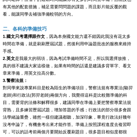
有其他的配套措施，補足需要問問題的課題，而且影片能反覆的觀
看，能讓同學去補強準備較弱的方向。
二、各科的準備技巧
1.國文只考選擇跟作文
，因為本身國文能力還不錯因此我沒有花太多
時間在準備，就是刷刷歷屆試題，然後利用申論題批改的服務來維持
手感。
2.英文
是我最大的弱項，因為考試準備時間不足，所以我選擇放推，
真的很不建議大家這樣做，如果有時間的話還是建議多背單字、看文
章來準備，用英文拉高分數。
3.警察法規：
對同學來說專業科目是較為陌生的準備項目，警察法規有專業法(駱羿
老師)和行政法(郭羿老師)兩個方向，我覺得這科是比較難準備的科
目，需要背的法條和解釋很多，建議同學在準備上要把警察專業法規
背熟，且多練習歷屆試題，增加答題的手感；行政法的部分很多會跟
法學緒論重疊，雖然一樣但建議都聽，加深印象，畢竟行政法好幾年
沒考申論了，有機會考出來才能作答。準備上按照課程進度去複習即
可，可以的話考前兩個月要開始反覆刷題目，很多題目相似度都很