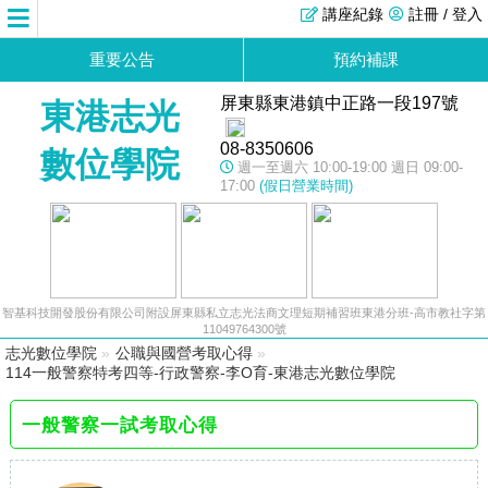
講座紀錄
註冊 / 登入
重要公告
預約補課
屏東縣東港鎮中正路一段197號
東港志光
08-8350606
數位學院
週一至週六 10:00-19:00 週日 09:00-
17:00
(假日營業時間)
智基科技開發股份有限公司附設屏東縣私立志光法商文理短期補習班東港分班-高市教社字第
11049764300號
志光數位學院
»
公職與國營考取心得
»
114一般警察特考四等-行政警察-李O育-東港志光數位學院
一般警察一試考取心得