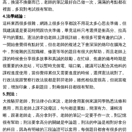
高，換湯不換藥而已，老師的筆記最好自己做一次，滿滿的考點都在
裡面，多寫對考試很有幫助。
4.法學緒論：
這科東西很多很雜，網路上很多分享都說不用花太多心思去準備，但
我建議還是要花時間跟功夫準備，畢竟這科只考選擇是衝高分、拉高
平均的重點。憲法的韋伯老師上課很詳細，有很多可愛有趣的口訣，
一開始會覺得有點好笑，但在老師的複述之下會深深的烙印在腦海之
中，對複雜的五院職權、修憲等等的題目有很大的幫助，而且老師上
課的時候會分享很多故事和真誠的鼓勵，在忙碌、焦慮的備考時期是
很重要的休息站，可以暫時充個電、喘口氣，建議可以配合其他科的
課程進度使用，當你覺得累但又需要進度的時候，選擇憲法就對了。
行政法規跟警察行政法規都是郭羿老師，雖然相似度很高，但就當複
習，增加印象，多刷題目，對兩個科目都很有幫助。
5.刑法：
大推駱羿老師，對法律小白來說，老師會用案例來讓同學熟悉法條和
應用，而且老師上課不說廢話，句句都是重點，簡潔有力、邏輯清
晰，跟著老師走，高分拿到手。老師的筆記一定要手作一次，對記憶
很有幫助；刑法要拿高分的關鍵是申論題，刑法的申論是相對好拿分
的科目，因為有明確的三段論證可以套用，每個題目都會有很多的切