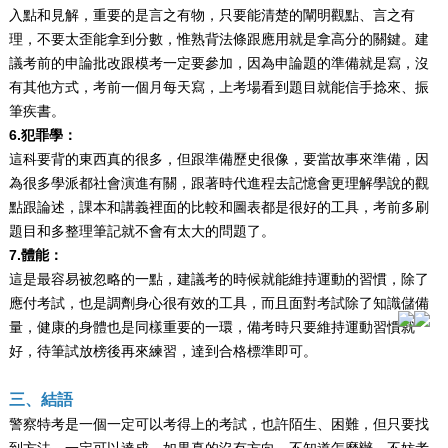
入點和見解，重要的是言之有物，只要能清楚的闡明觀點、言之有
理，不要太歪能拿到分數，惟熟背法條跟應用就是拿高分的關鍵。建
議考前的申論批改跟模考一定要參加，因為申論題的準備就是寫，沒
有其他方式，考前一個月每天寫，上考場看到題目就能信手捻來、振
筆疾書。
6.犯罪學：
這科要背的東西真的很多，但跟準備歷史很像，要當故事來準備，因
為很多學派都社會演進有關，跟著時代進程去記憶會更理解學說的觀
點跟論述，課本和講義裡面的比較和圖表都是很好的工具，考前多刷
題目和多整理筆記就不會有太大的問題了。
7.體能：
這是最容易被忽略的一點，建議考的時候就能維持運動的習慣，除了
應付考試，也是調劑身心很有效的工具，而且面對考試除了知識儲備
量，健康的身體也是同樣重要的一環，備考時只要維持運動習慣就
好，待筆試放榜後再來練習，達到合格標準即可。
三、結語
警察特考是一個一定可以考得上的考試，也許陌生、困難，但只要找