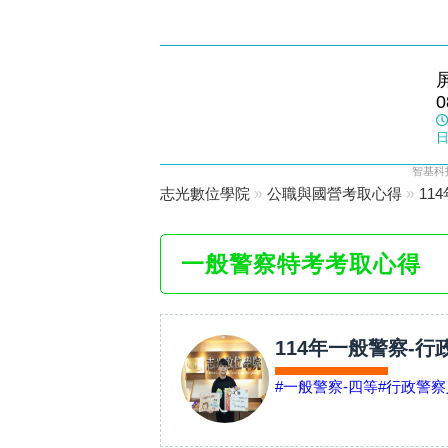
東港志光
0
數位學院
日
智基科
志光數位學院
»
公職與國營考取心得
»
11
一般警察特考考取心得
114年一般警察-
#一般警察-四等
#行政警察