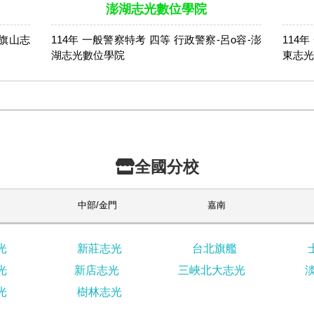
澎湖志光數位學院
-旗山志
114年 一般警察特考 四等 行政警察-呂o容-澎
114
湖志光數位學院
東志光
全國分校
中部/金門
嘉南
光
新莊志光
台北旗艦
光
新店志光
三峽北大志光
光
樹林志光