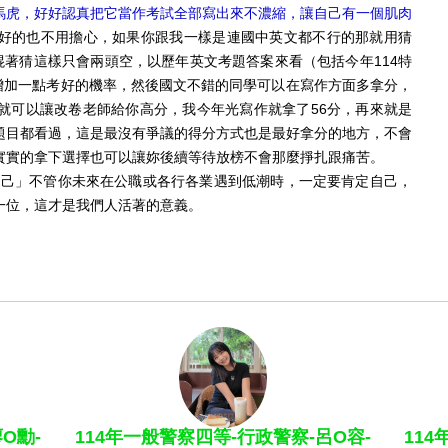
馬虎，好好認真把它當作考試全部寫出來不濃縮，讓自己有一個肌肉
好的也不用擔心，如果你跟我一樣是連國中英文都不行的那就用猜
混著猜這樣只會兩頭空，以歷年英文考題答案來看（包括今年114特
少增加一點考好的機率，然後國文不錯的同學可以在寫作方面多拿分，
就可以讓改卷老師給你高分，我今年光寫作就拿了56分，再來就是
題目都看過，這是最沒有爭議的得分方式也是最好拿分的地方，不會
實實的拿下選擇也可以讓妳後續等待放榜不會那麼掙扎跟痛苦。
」不管你未來在公職或各行各業遇到低潮時，一定要肯定自己，
一位，這才是我們人活著的意義。
O勳-
114年一般警察四等-行政警察-呂O容-
11