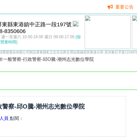
重要公告
屏東縣東港鎮中正路一段197號
8-8350606
週一至週六 10:00-19:00 週日 09:00-17:00
(假
營業時間)
技開發股份有限公司附設屏東縣私立志光法商文理短期補習班東港分班-高市教社字第11049764
4年一般警察-行政警察-邱O騰-潮州志光數位學院
行政警察-邱O騰-潮州志光數位學院
人員
點閱：