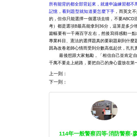
所有能背的都全部背起來，就連申論練習都不
記憶，看到題型就知道要怎麼下手
，而英文不
的，但你只能選擇一個選項去猜，不要ABCD
考）都是選項B最高能拿到36分，這算是多
篇幅要有一千兩百字左右，然後寫得感動一點
專業科目、憲法的選擇題真的要刷題刷到什麼
因為改卷老師心情而受到分數高低起伏，扎扎
最後想跟大家勉勵，「相信自己並肯定自己
千萬不要走上絕路，要把自己的身心靈放在第
上一則：
下一則：
114年一般警察四等-消防警察-廖