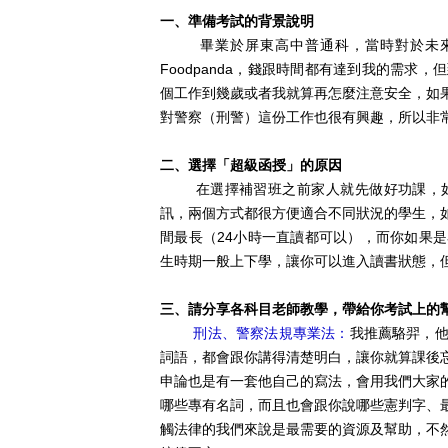
一、準備考試的背景說明
畢業於屏東高中普通科，當時對於未來出
Foodpanda，錢跟時間都有達到我的需
個工作到幾歲或者我就算再怎麼注意安全，如
對警察（刑警）這份工作也很有興趣，所以非
二、選擇「超級函授」的原因
在選擇補習班之前家人就先做好功課，如
訊，兩個方式都很方便適合不同狀況的學生，
間最長（24小時一直讀都可以），而你如果
生時期一般上下學，讓你可以進入讀書狀態，
三、請分享各科目老師教學，帶給你考試上的
刑法、警察法規專業法：
我推薦駱羿，
詞語，都會跟你講得清楚明白，讓你就算課後
申論也是有一套他自己的寫法，會用我們大家
哪些專有名詞，而且也會跟你說哪些憲判字、
觸法律的我們來說是最需要的資源及幫助，不