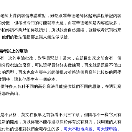
育老師上課內容偏專講重點，雖然跟霍華德老師比起來課程筆記內容
的分數，但考出冷門的可能就靠天意，而霍華德老師是內容超級多，
不怕你讀不夠只怕你沒讀到，所以我會自己濃縮，就變成考試寫出來
，他們的教法優點都是讓人無法做取捨。
備考試上的幫助
有一次的申論批改，對學員幫助非常大，在題目出來之前會有一個
個分段都該怎麼寫，可以讓學員好好去做練習，再來就是題目不僅出
出的題型，再來也會有專科老師做批改並將這個月寫的比較好的同學
做調整，讓其他學生有一個範本。
提供許多人各科不同的高分寫法且能提供我們不同的思路，在遇到寫
過那座高山。
不及格、英文在很早之前就看不到三字頭，但國考不一樣它只有
是新的開始，所以你能不能考過取決於你有沒有努力，我周遭的人有
他付出的也相對我們全職考生的多，
每天不斷地刷題、每天練申論、