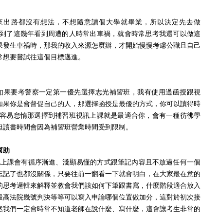
路都沒有想法，不想隨意讀個大學就畢業，所以決定先去做
求，但到了這幾年看到周遭的人時常出車禍，就會時常思考我還可以做這
果發生車禍時，那我的收入來源怎麼辦，才開始慢慢考慮公職且自己
常想要嘗試往這個目標邁進。
果要考警察一定第一優先選擇志光補習班，我有使用過函授跟視
如果你是會督促自己的人，那選擇函授是最優的方式，你可以讀得時
是容易怠惰那選擇到補習班視訊上課就是最適合你，會有一種彷彿學
但讀書時間會因為補習班營業時間受到限制。
幫助
他上課會有循序漸進、淺顯易懂的方式跟筆記內容且不放過任何一個
忘記了也都沒關係，只要往前一翻看一下就會明白，在大家最在意的
的思考邏輯來解釋並教會我們該如何下筆跟書寫，什麼階段適合放入
最高法院幾號判決等等可以寫入申論哪個位置做加分，這對於初次接
然我們一定會時常不知道老師在說什麼、寫什麼，這會讓考生非常的