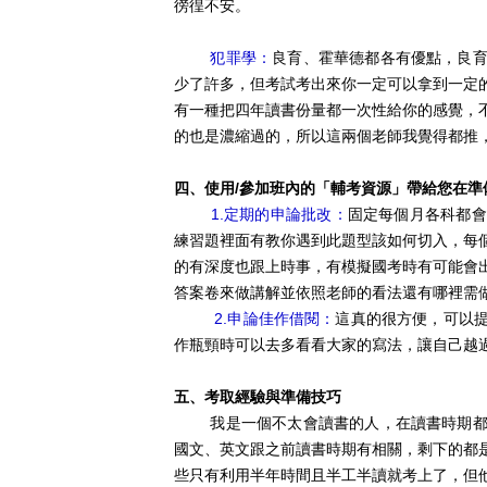
徬徨不安。
犯罪學：
良育、霍華德都各有優點，良
少了許多，但考試考出來你一定可以拿到一定
有一種把四年讀書份量都一次性給你的感覺，
的也是濃縮過的，所以這兩個老師我覺得都推
四、使用/參加班內的「輔考資源」帶給您在準
1.定期的申論批改：
固定每個月各科都會
練習題裡面有教你遇到此題型該如何切入，每
的有深度也跟上時事，有模擬國考時有可能會
答案卷來做講解並依照老師的看法還有哪裡需
2.申論佳作借閱：
這真的很方便，可以
作瓶頸時可以去多看看大家的寫法，讓自己越
五、考取經驗與準備技巧
我是一個不太會讀書的人，在讀書時期都是
國文、英文跟之前讀書時期有相關，剩下的都
些只有利用半年時間且半工半讀就考上了，但