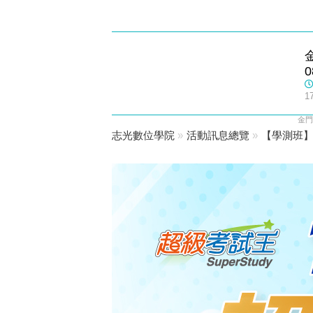
金門志光
0
數位學院
1
金門
志光數位學院
»
活動訊息總覽
»
【學測班】