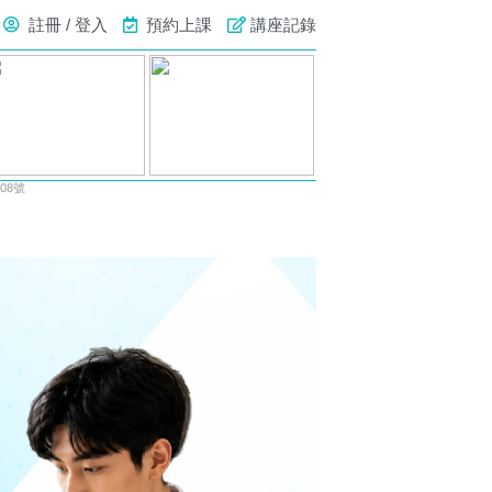
註冊 / 登入
預約上課
講座記錄
08號