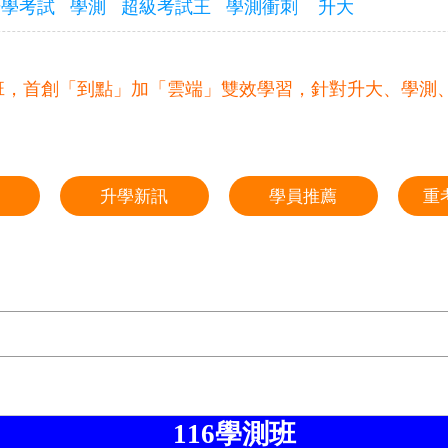
升學考試
學測
超級考試王
學測衝刺
升大
班，首創「到點」加「雲端」雙效學習，針對升大、學測
升學新訊
學員推薦
重