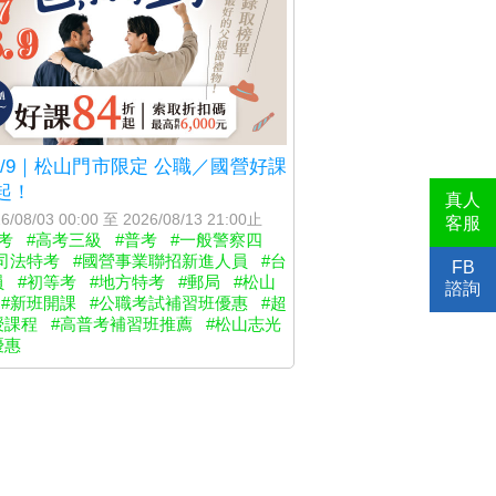
–8/9｜松山門市限定 公職／國營好課
折起！
真人
6/08/03 00:00 至 2026/08/13 21:00止
客服
考
#高考三級
#普考
#一般警察四
司法特考
#國營事業聯招新進人員
#台
FB
員
#初等考
#地方特考
#郵局
#松山
諮詢
#新班開課
#公職考試補習班優惠
#超
授課程
#高普考補習班推薦
#松山志光
優惠