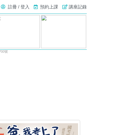
註冊 / 登入
預約上課
講座記錄
00號