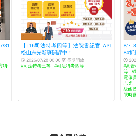
【116司法特考四等】法院書記官 7/31
/31
8/7
松山志光新班開課中！
84
2026/07/28 00:00 至 長期開放
202
#司法特考三等
#司法特考四等
方特
#高普
等
#
電僱
志光
級函
限時