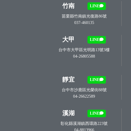
竹南
LINE
苗栗縣竹南鎮光復路86號
037-460135
大甲
LINE
台中市大甲區光明路13號3樓
04-26805588
靜宜
LINE
台中市沙鹿區光榮街88號
04-26622589
溪湖
LINE
彰化縣溪湖鎮西環路223號
04-8813966