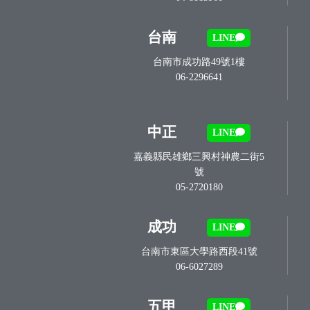
台南
LINE
台南市成功路49號1樓
06-2296641
中正
LINE
嘉義縣民雄鄉三興村神農二街5
號
05-2720180
成功
LINE
台南市東區大學路西段41號
06-6027289
五甲
LINE