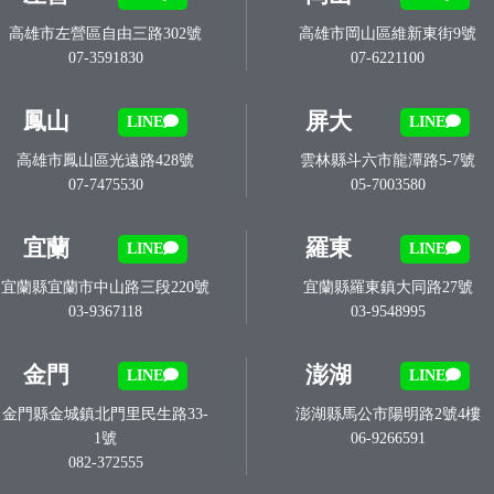
高雄市左營區自由三路302號
高雄市岡山區維新東街9號
07-3591830
07-6221100
鳳山
屏大
LINE
LINE
高雄市鳳山區光遠路428號
雲林縣斗六市龍潭路5-7號
07-7475530
05-7003580
宜蘭
羅東
LINE
LINE
宜蘭縣宜蘭市中山路三段220號
宜蘭縣羅東鎮大同路27號
03-9367118
03-9548995
金門
澎湖
LINE
LINE
金門縣金城鎮北門里民生路33-
澎湖縣馬公市陽明路2號4樓
1號
06-9266591
082-372555