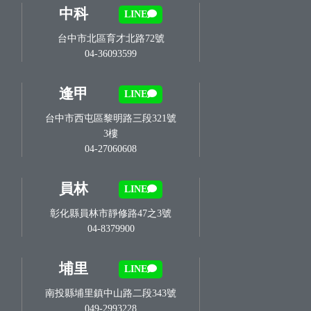
中科
LINE
台中市北區育才北路72號
04-36093599
逢甲
LINE
台中市西屯區黎明路三段321號
3樓
04-27060608
員林
LINE
彰化縣員林市靜修路47之3號
04-8379900
埔里
LINE
南投縣埔里鎮中山路二段343號
049-2993228