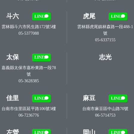
斗六
虎尾
LINE
LINE
雲林縣斗六市民生路172號5樓
雲林縣虎尾鎮林森路一段488-1
05-5377088
號
05-6337155
太保
志光
LINE
嘉義縣太保市嘉朴東路一段78
號
05-3628385
佳里
麻豆
LINE
LINE
台南市佳里區延平路106號3樓
台南市麻豆區中山路70號
06-7236776
06-5714753
左營
岡山
LINE
LINE