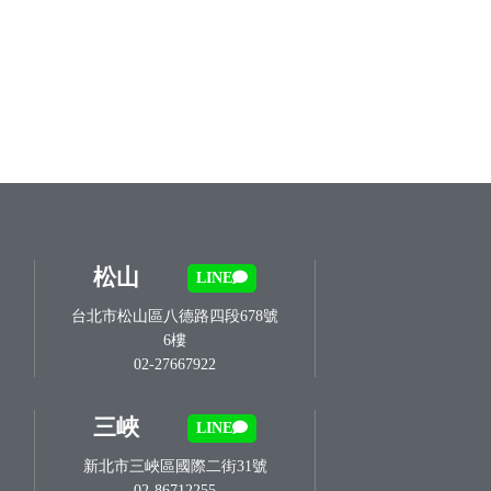
松山
LINE
台北市松山區八德路四段678號
6樓
02-27667922
三峽
LINE
新北市三峽區國際二街31號
02-86712255