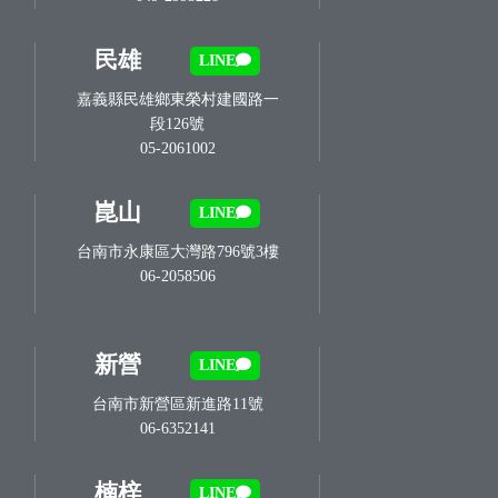
民雄
LINE
嘉義縣民雄鄉東榮村建國路一
段126號
05-2061002
崑山
LINE
台南市永康區大灣路796號3樓
06-2058506
新營
LINE
台南市新營區新進路11號
06-6352141
楠梓
LINE