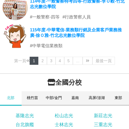
114年度-一般警察特考四等-行政警察-李Ｏ毅-竹北
志光數位學院
#一般警察-四等
#行政警察人員
115年度-中華電信-業務類行銷及企業客戶業務推
廣-徐Ｏ雅-竹北志光數位學院
#中華電信業務類
第一頁
1
2
3
4
5
...
最後一頁
全國分校
北部
桃竹苗
中部/金門
嘉南
高屏/澎湖
東部
基隆志光
松山志光
新莊志光
台北旗艦
士林志光
三重志光