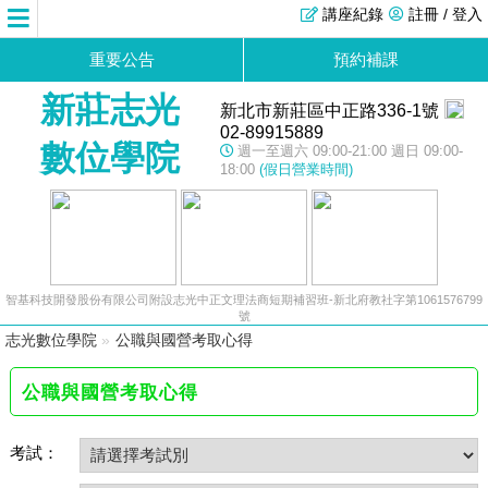
講座紀錄
註冊 / 登入
重要公告
預約補課
新莊志光
新北市新莊區中正路336-1號
02-89915889
數位學院
週一至週六 09:00-21:00 週日 09:00-
18:00
(假日營業時間)
智基科技開發股份有限公司附設志光中正文理法商短期補習班-新北府教社字第1061576799
號
志光數位學院
»
公職與國營考取心得
公職與國營考取心得
考試：