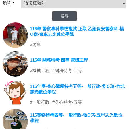
類科：
115年 警察專科學校複試 正取 乙組保安警察科-楊
O傑-台東志光數位學院
#警專
115年 關務特考 四等 電機工程
#機械工程
#關務特考-四等
115年度-身心障礙特考五等-一般行政-吳Ｏ玲-竹北
志光數位學院
#一般行政
#身心特考-五等
115關務特考四等-一般行政-張O筠-五甲志光數位
學院