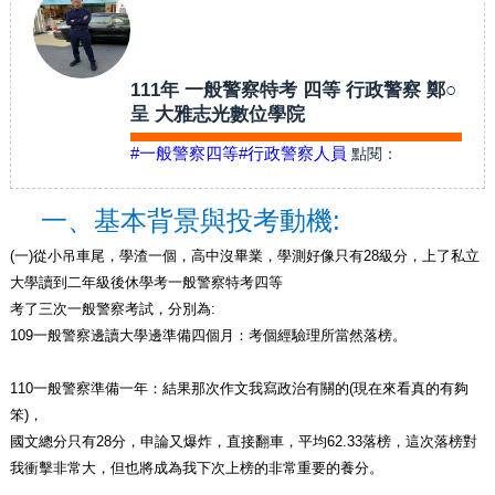
111年 一般警察特考 四等 行政警察 鄭○
呈 大雅志光數位學院
#一般警察四等
#行政警察人員
點閱：
一、基本背景與投考動機:
(
一)從小吊車尾，學渣一個，高中沒畢業，學測好像只有28級分，上了私立
大學讀到二年級後休學考一般警察特考四等
考了三次一般警察考試，分別為:
109
一般警察邊讀大學邊準備四個月：考個經驗理所當然落榜。
110
一般警察準備一年：結果那次作文我寫政治有關的(現在來看真的有夠
笨)，
國文總分只有28分，申論又爆炸，直接翻車，平均62.33落榜，這次落榜對
我衝擊非常大，但也將成為我下次上榜的非常重要的養分。