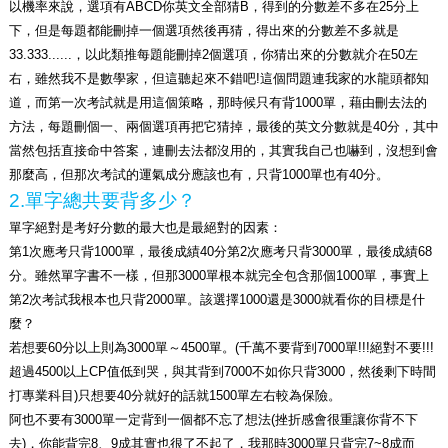
以機率來說，選項有ABCD你英文全部猜B，得到的分數差不多在25分上
下，但是每題都能刪掉一個選項然後再猜，得出來的分數差不多就是
33.333......，以此類推每題能刪掉2個選項，你猜出來的分數就介在50左
右，雖然我不是數學家，但這聽起來不錯吧!這個問題連我家的水龍頭都知
道，而第一次考試就是用這個策略，那時候只有背1000單，藉由刪去法的
方法，每題刪個一、兩個選項再把它猜掉，最後的英文分數就是40分，其中
當然包括直接命中答案，連刪去法都沒用的，其實我自己也嚇到，沒想到會
那麼高，但那次考試的運氣成分應該也有，只背1000單也有40分。
2.
單字總共要背多少？
單字絕對是考好分數的最大也是最絕對的因素：
第1次應考只背1000單，最後成績40分第2次應考只背3000單，最後成績68
分。雖然單字書不一樣，但那3000單根本就完全包含那個1000單，事實上
第2次考試我根本也只背2000單。該選擇1000還是3000就看你的目標是什
麼？
若想要60分以上則為3000單～4500單。(千萬不要背到7000單!!!絕對不要!!!
超過4500以上CP值低到哭，與其背到7000不如你只背3000，然後剩下時間
打專業科目)只想要40分就好的話就1500單左右較為保險。
阿也不要有3000單一定背到一個都不忘了想法(挫折感會很重讓你背不下
去)，你能背完8、9成其實也很了不起了，我那時3000單只背完7~8成而