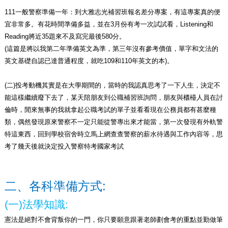
111
一般警察準備一年：到大雅志光補習班報名差分專案，有這專案真的便
宜非常多。有花時間準備多益，並在3月份有考一次試試看，Listening和
Reading將近35題來不及寫完最後580分。
(
這篇是將以我第二年準備英文為準，第三年沒有參考價值，單字和文法的
英文基礎自認已達普通程度，就吃109和110年英文的本)。
(
二)投考動機其實是在大學期間的，當時的我認真思考了一下人生，決定不
能這樣繼續廢下去了，某天陪朋友到公職補習班詢問，朋友與櫃檯人員在討
倫時，閒來無事的我就拿起公職考試的單子並看看現在公務員都有甚麼種
類，偶然發現原來警察不一定只能從警專出來才能當，第一次發現有外軌警
特這東西，回到學校宿舍時立馬上網查查警察的薪水待遇與工作內容等，思
考了幾天後就決定投入警察特考國家考試
二、各科準備方式:
(
一)法學知識:
憲法是絕對不會背叛你的一門，你只要願意跟著老師劃會考的重點並勤做筆