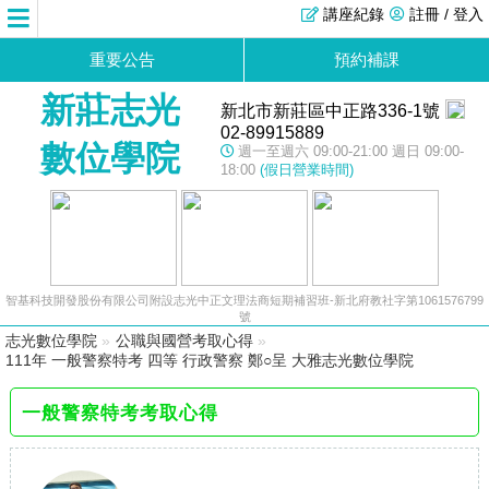
講座紀錄
註冊 / 登入
重要公告
預約補課
新莊志光
新北市新莊區中正路336-1號
02-89915889
數位學院
週一至週六 09:00-21:00 週日 09:00-
18:00
(假日營業時間)
智基科技開發股份有限公司附設志光中正文理法商短期補習班-新北府教社字第1061576799
號
志光數位學院
»
公職與國營考取心得
»
111年 一般警察特考 四等 行政警察 鄭○呈 大雅志光數位學院
一般警察特考考取心得