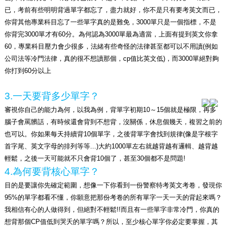
已，考前有些明明背過單字都忘了，盡力就好，你不是只有要考英文而已，
你背其他專業科目忘了一些單字真的是難免，3000單只是一個指標，不是
你背完3000單才有60分。為何認為3000單最為適當，上面有提到英文你拿
60，專業科目壓力會少很多，法緒有些奇怪的法律甚至都可以不用讀(例如
公司法等冷門法律，真的很不想讀那個，cp值比英文低)，而3000單絕對夠
你打到60分以上
3.
一天要背多少單字？
審視你自己的能力為何，以我為例，背單字初期10～15個就是極限，再多
腦子會罵髒話，有時候還會背到不想背，沒關係，休息個幾天，複習之前的
也可以。你如果每天持續背10個單字，之後背單字會找到規律(像是字根字
首字尾、英文字母的排列等等...)大約1000單左右就越背越有邏輯、越背越
輕鬆，之後一天可能就不只會背10個了，甚至30個都不是問題!
4.
為何要背核心單字？
目的是要讓你先確定範圍，想像一下你看到一份警察特考英文考卷，發現你
95%的單字都看不懂，你願意把那份考卷的所有單字一天一天的背起來嗎？
我相信有心的人做得到，但絕對不輕鬆!!而且有一些單字非常冷門，你真的
想背那個CP值低到哭夭的單字嗎？所以，至少核心單字你必定要掌握，其