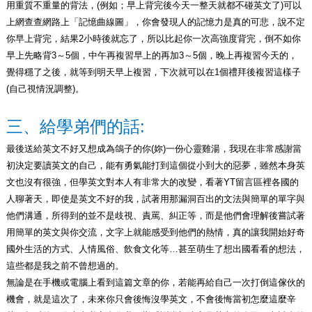
用重質不重量的背法，(例如；早上背完後今天一整天就都不碰英文了)可以
上網查查網路上「記憶曲線圖」，你會發現人的記憶力是真的可悲，說不定
你早上背完，結果2小時後就忘了，所以比起你一次高強度背完，倒不如你
早上先略背3～5個，中午再複習早上的再加3～5個，晚上再複習今天的，
覺得穩了之後，就等到明天早上複習，下次就可以在1個禮拜後複習這樣子
(自己視情況調整)。
三、給學弟們的話:
最後送給英文不好又想成為鴿子的你(妳)一份心靈雞湯，我現在非常感謝當
初決定要讀英文的自己，能有勇氣能打到這個從小到大的惡夢，雖然本身英
文也沒有很強，但學英文對本人有非常大的改變，看著YT留言區裡各國的
人聊著天，即使是英文不好的我，試著用那漏洞百出的文法與簡單的單字與
他們溝通，所得到的並不是歧視、責罵、糾正等，而是他們會理解後嘗試著
用簡單的英文與你交流，文字上就能感受到他們的熱情，真的讓我開始好奇
國外生活的方式、人情風俗、飲食文化等…甚至萌生了想出國看看的想法，
這些都是我之前不曾想過的。
無論是在手機或電腦上看到這篇文章的你，若能再給自己一次打倒這傢伙的
機會，就是這次了，未來你只會後悔沒學英文，不會後悔當初怎麼這麼辛