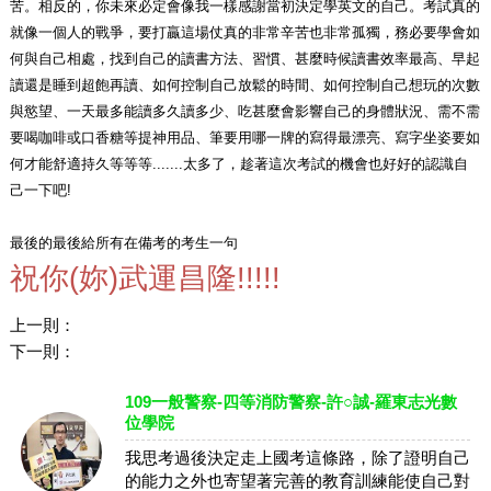
苦。相反的，你未來必定會像我一樣感謝當初決定學英文的自己。考試真的
就像一個人的戰爭，要打贏這場仗真的非常辛苦也非常孤獨，務必要學會如
何與自己相處，找到自己的讀書方法、習慣、甚麼時候讀書效率最高、早起
讀還是睡到超飽再讀、如何控制自己放鬆的時間、如何控制自己想玩的次數
與慾望、一天最多能讀多久讀多少、吃甚麼會影響自己的身體狀況、需不需
要喝咖啡或口香糖等提神用品、筆要用哪一牌的寫得最漂亮、寫字坐姿要如
何才能舒適持久等等等.......太多了，趁著這次考試的機會也好好的認識自
己一下吧!
最後的最後給所有在備考的考生一句
祝你(妳)武運昌隆!!!!!
上一則：
下一則：
109一般警察-四等消防警察-許○誠-羅東志光數
位學院
我思考過後決定走上國考這條路，除了證明自己
的能力之外也寄望著完善的教育訓練能使自己對