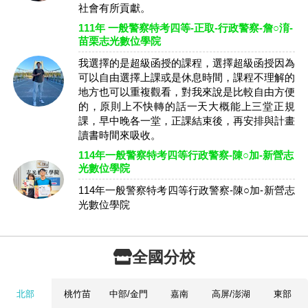
社會有所貢獻。
111年 一般警察特考四等-正取-行政警察-詹○淯-
苗栗志光數位學院
我選擇的是超級函授的課程，選擇超級函授因為
可以自由選擇上課或是休息時間，課程不理解的
地方也可以重複觀看，對我來說是比較自由方便
的，原則上不快轉的話一天大概能上三堂正規
課，早中晚各一堂，正課結束後，再安排與計畫
讀書時間來吸收。
114年一般警察特考四等行政警察-陳○加-新營志
光數位學院
114年一般警察特考四等行政警察-陳○加-新營志
光數位學院
全國分校
北部
桃竹苗
中部/金門
嘉南
高屏/澎湖
東部