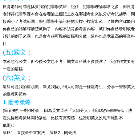
良育老師可謂是拯救我的犯罪學英雄，記住，犯罪學理論非常之多，但良育
老師得犯罪學課本會在各理論上標記上次在哪裡考出來以分析考試趨勢，間
接縮小了考試範圍，學犯罪學申論記得把大標小標背出來，至於內容你能用
你自己的話解釋清楚就夠了，內容不須背參考書內容，就用你自己發明或老
師給的例子來塞，也是會有很可觀的篇幅和分數，這科也是我最高的專業科
目
(
五)國文；
本來想說公文，但今後公文也不考，國文這科就不多贅述了，記住作文要有
一定的篇幅
(
六)英文；
這科可是我的重頭戲，畢竟我從小到大可都是一條龍考生，分享一些學英文
的過程與策略
1.
應考策略
(
筆者先打一劑強心針，因為英文這科「大部分人」都認為投報率極低，決
定先從應考策略開始講起，比較有實際感，也證明英文投報率絕對不
低!!!)：
策略1：直接命中答案法 策略2：刪去法