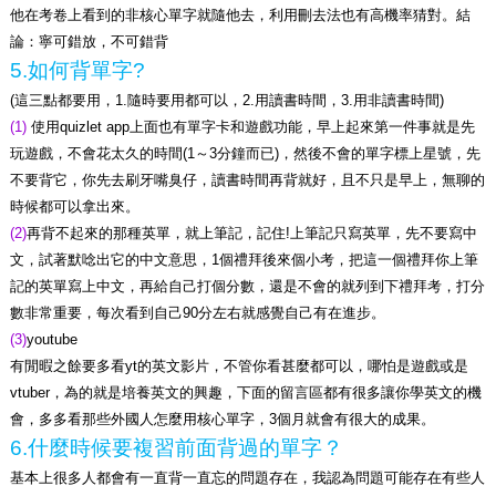
他在考卷上看到的非核心單字就隨他去，利用刪去法也有高機率猜對。結
論：寧可錯放，不可錯背
5.
如何背單字?
(
這三點都要用，1.隨時要用都可以，2.用讀書時間，3.用非讀書時間)
(1)
使用quizlet app上面也有單字卡和遊戲功能，早上起來第一件事就是先
玩遊戲，不會花太久的時間(1～3分鐘而已)，然後不會的單字標上星號，先
不要背它，你先去刷牙嘴臭仔，讀書時間再背就好，且不只是早上，無聊的
時候都可以拿出來。
(2)
再背不起來的那種英單，就上筆記，記住!上筆記只寫英單，先不要寫中
文，試著默唸出它的中文意思，1個禮拜後來個小考，把這一個禮拜你上筆
記的英單寫上中文，再給自己打個分數，還是不會的就列到下禮拜考，打分
數非常重要，每次看到自己90分左右就感覺自己有在進步。
(3)
youtube
有閒暇之餘要多看yt的英文影片，不管你看甚麼都可以，哪怕是遊戲或是
vtuber，為的就是培養英文的興趣，下面的留言區都有很多讓你學英文的機
會，多多看那些外國人怎麼用核心單字，3個月就會有很大的成果。
6.
什麼時候要複習前面背過的單字？
基本上很多人都會有一直背一直忘的問題存在，我認為問題可能存在有些人