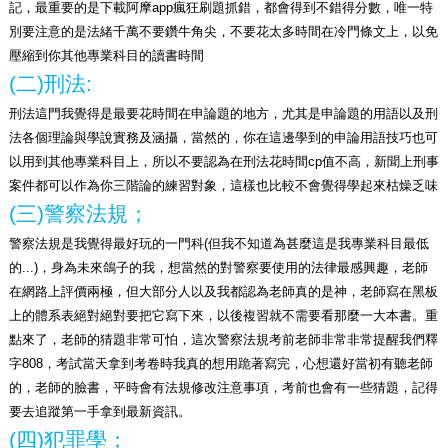
記，最重要的是下載阿摩app瘋狂刷題抓錯，都會得到不錯得分數，唯一特
別要注意的是法緒千萬不要鑽牛角尖，不要花太多時間在冷門條文上，以免
壓縮到你其他專業科目的讀書時間
(
二)刑法:
刑法這門我覺得是最要花時間在申論題的地方，尤其是申論題的用語以及刑
法各個理論與學說實務及涵攝，當然的，你在這邊學到的申論用語技巧也可
以用到其他專業科目上，所以不要認為在刑法花時間cp值不高，新聞上刑事
案件都可以作為你三階論的練習對象，這樣也比較不會覺得學起來枯燥乏味
(
三)警察法規；
警察法規是我覺得最好玩的一門科(但我不知道為甚麼這是我專業科目最低
的...)，身為未來鴿子的我，想當然的對警察要使用的法律最感興趣，老師
在網路上評價兩極，但大部分人以及我都認為老師真的是神，老師寫在黑板
上的體系表絕對絕對要把它寫下來，以後複習就不需要看那麼一大本書。重
點來了，老師的猜題非常可怕，這次警察法規考前老師非常非常提醒我們釋
字808，考試當天拿到考卷時我真的想用跪著寫完，心想還好當初有聽老師
的，老師的臉書，平時會有法規修改注意事項，考前也會有一些猜題，記得
要去追蹤第一手拿到最新資訊。
(
四)犯罪學；