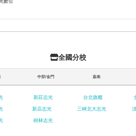
志光數位
全國分校
苗
中部/金門
嘉南
光
新莊志光
台北旗艦
光
新店志光
三峽北大志光
光
樹林志光