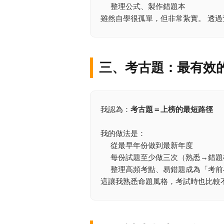
整理公式、製作錯題本
雖然自學很孤單，但非常紮實。 透
三、考古題：最有效
我認為：
考古題＝上榜的最短路徑
我的做法是：
從最早年份做到最新年度
每份試題至少做三次（熟悉→錯題
整理高頻考點、易錯題成為「考前
這讓我熟悉命題風格，考試時也比較