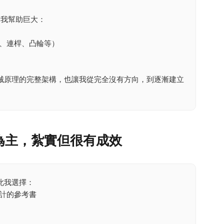
我幫助巨大：
、連桿、凸輪等）
械原理的完整架構，也讓我從完全沒有方向，到逐漸建立
為主，紮實但很有成效
此我選擇：
計的參考書