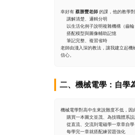
幸好有
蔡勝豐老師
的課，他的教學對
講解清楚、邏輯分明
以生活化例子說明複雜機構（齒輪
搭配模型與圖像輔助記憶
筆記完整、複習省時
老師由淺入深的教法，讓我建立起機
信心。
二、機械電學：自學
機械電學對高中生來說難度不低，因
購買一本圖文並茂、為技職體系設
從直流、交流到電磁學一章章自學
每學完一章就搭配練習題強化