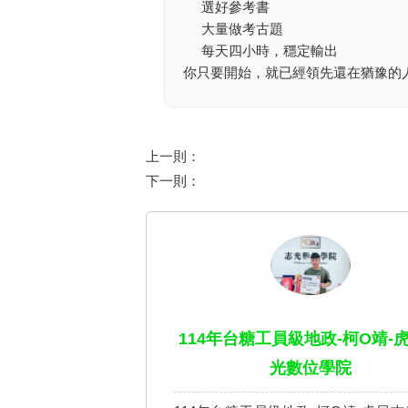
選好參考書
大量做考古題
每天四小時，穩定輸出
你只要開始，就已經領先還在猶豫的
上一則：
下一則：
114年台糖工員級地政-柯O靖-
光數位學院