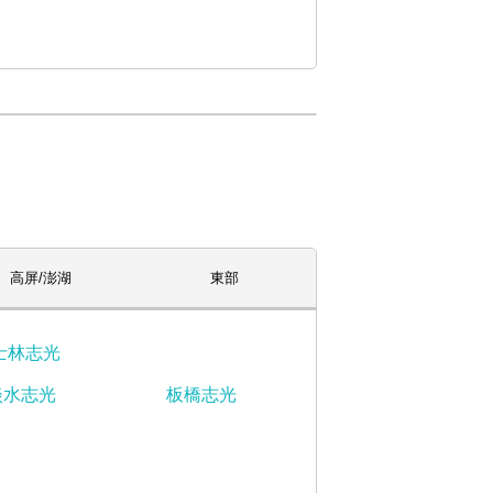
高屏/澎湖
東部
士林志光
淡水志光
板橋志光