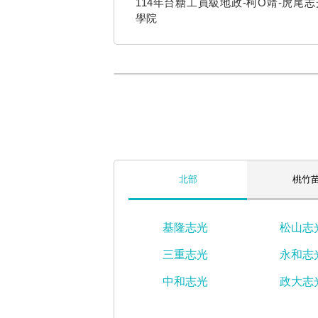
114年台糖工員級地政-柯O靖-虎尾
學院
北部
桃竹
基隆志光
松山志
三重志光
永和志
中和志光
政大志