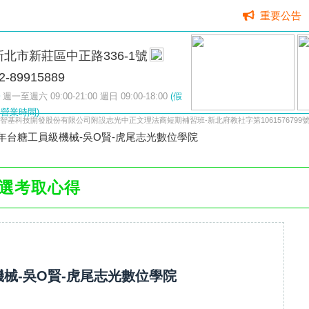
重要公告
新北市新莊區中正路336-1號
2-89915889
週一至週六 09:00-21:00 週日 09:00-18:00
(假
營業時間)
智基科技開發股份有限公司附設志光中正文理法商短期補習班-新北府教社字第1061576799
4年台糖工員級機械-吳O賢-虎尾志光數位學院
選考取心得
機械-吳O賢-虎尾志光數位學院