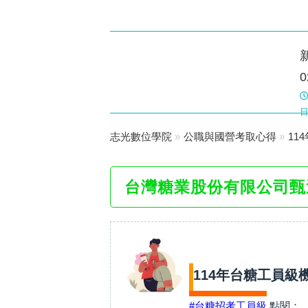
新莊志光
0
數位學院
日
志光數位學院
»
公職與國營考取心得
»
11
台灣糖業股份有限公司甄
114年台糖工員級
#台糖招考工員級
點閱：