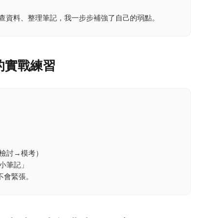
過查資料、整理筆記，我一步步補強了自己的弱點。
的實戰練習
檢討→模考）
小筆記」
不會緊張。