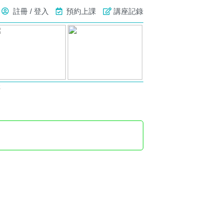
註冊 / 登入
預約上課
講座記錄
號