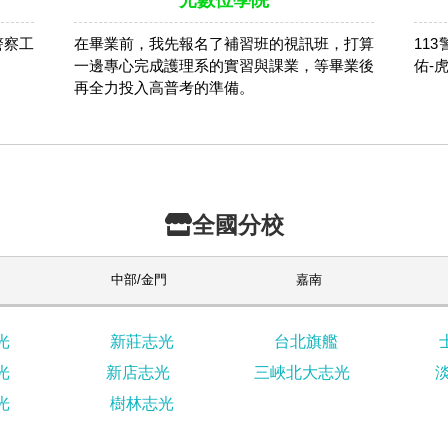
光數位學院
警察工
在畢業前，我先報名了補習班的視訊班，打算
11
。
一邊專心完成護理系的實習與課業，等畢業後
佑-
再全力投入高普考的準備。
全國分校
中部/金門
嘉南
光
新莊志光
台北旗艦
光
新店志光
三峽北大志光
光
樹林志光