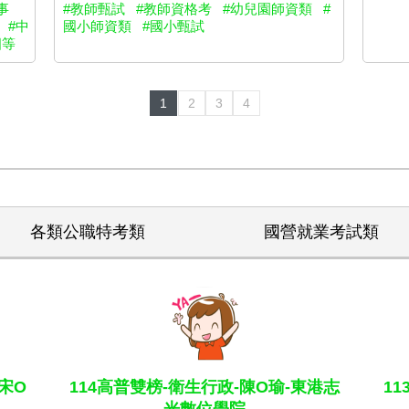
#教師甄試
#教師資格考
#幼兒園師資類
#
事
國小師資類
#國小甄試
#中
四等
1
2
3
4
各類公職特考類
國營就業考試類
宋O
114高普雙榜-衛生行政-陳O瑜-東港志
1