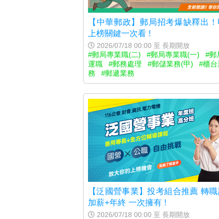
【中華郵政】郵局招考爆缺釋出！
上榜關鍵一次看 !
2026/07/18 00:00 至 長期開放
#郵局專業職(二)
#郵局專業職(一)
#郵
運職
#郵務處理
#郵儲業務(甲)
#櫃台
務
#郵遞業務
【泛國營事業】投考組合推薦 轉職
加薪+年終 一次擁有 !
2026/07/18 00:00 至 長期開放