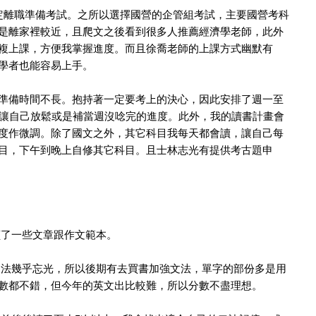
定離職準備考試。之所以選擇國營的企管組考試，主要國營考科
是離家裡較近，且爬文之後看到很多人推薦經濟學老師，此外
複上課，方便我掌握進度。而且徐喬老師的上課方式幽默有
學者也能容易上手。
備時間不長。抱持著一定要考上的決心，因此安排了週一至
會讓自己放鬆或是補當週沒唸完的進度。此外，我的讀書計畫會
度作微調。除了國文之外，其它科目我每天都會讀，讓自己每
目，下午到晚上自修其它科目。且士林志光有提供考古題申
讀了一些文章跟作文範本。
文法幾乎忘光，所以後期有去買書加強文法，單字的部份多是用
數都不錯，但今年的英文出比較難，所以分數不盡理想。