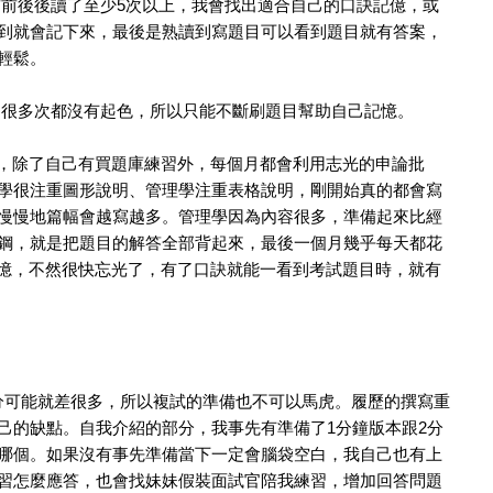
前前後後讀了至少5次以上，我會找出適合自己的口訣記億，或
到就會記下來，最後是熟讀到寫題目可以看到題目就有答案，
輕鬆。
了很多次都沒有起色，所以只能不斷刷題目幫助自己記憶。
型，除了自己有買題庫練習外，每個月都會利用志光的申論批
學很注重圖形說明、管理學注重表格說明，剛開始真的都會寫
慢慢地篇幅會越寫越多。管理學因為內容很多，準備起來比經
鋼，就是把題目的解答全部背起來，最後一個月幾乎每天都花
記憶，不然很快忘光了，有了口訣就能一看到考試題目時，就有
可能就差很多，所以複試的準備也不可以馬虎。履歷的撰寫重
己的缺點。自我介紹的部分，我事先有準備了1分鐘版本跟2分
哪個。如果沒有事先準備當下一定會腦袋空白，我自己也有上
習怎麼應答，也會找妹妹假裝面試官陪我練習，增加回答問題