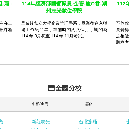
-蕭○
114年經濟部國營職員-企管-施O君-潮
11
州志光數位學院
注在上
畢業於私立⼤學企業管理學系，畢業後進入職
不管你
訊課程
場⼯作約半年，準備時間約八個月，期間為
要覺得
114 年 3月初至 114 年 11月考試。
之後透
順利考
全國分校
中部/金門
嘉南
光
新莊志光
台北旗艦