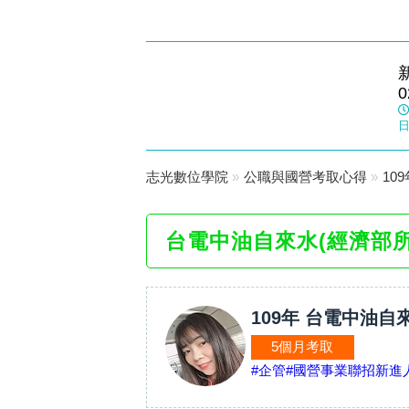
三重志光
0
數位學院
日
志光數位學院
»
公職與國營考取心得
»
10
台電中油自來水(經濟部
109年 台電中油自
5個月考取
#企管
#國營事業聯招新進