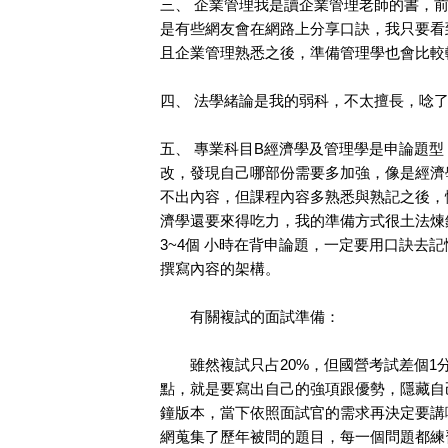
三、 企業管理我是讀企業管理老師的書，
是有些網友會在網路上分享口訣，我只要看
且企業管理熟悉之後，準備管理學也會比較
四、 法學緒論是我的弱科，不太擅長，唸
五、 專業科目B經濟學及管理學是申論題
改，發現自己哪部份需要多加強，像是經濟
不出內容，但課程內容多熟悉與熟記之後，
濟學還要來得吃力，我的準備方式很土法煉
3~4個 小時在背申論題，一定要用口訣去
撰寫內容的架構。
有關複試的面試準備：
雖然複試只占20%，但國營考試差個1分
點，就是要寫出自己的強項跟優勢，隱藏自
鐘版本，當下依照面試官的需求再決定要講
網蒐集了歷年被問的題目，每一個問題都練