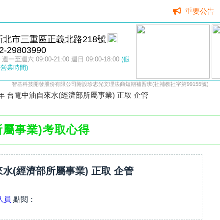
重要公告
新北市三重區正義北路218號
2-29803990
週一至週六 09:00-21:00 週日 09:00-18:00
(假
營業時間)
智基科技開發股份有限公司附設珍志光文理法商短期補習班(社補教社字第99155號)
9年 台電中油自來水(經濟部所屬事業) 正取 企管
所屬事業)考取心得
來水(經濟部所屬事業) 正取 企管
人員
點閱：