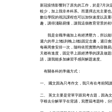
新冠疫情影響到了原先的工作，於是7月決
較少，加上我非本科系。而選擇志光主要也
數位學院的視訊課程也可以加快速度以及重
趣，講得淺顯易懂，讓我這個教育背景的初
我是全職準備加上有經濟壓力，所以能準
週六的早上9點到晚上8點固定念書，週日
每兩周會安排一次，隨時依照實際內容難易
天都有進度，固定早上跟經濟學的課及做題
請，讓我能多加練習手感與解題速度。
有關各科的準備方式：
一、 國文因為只考作文，我只有在考前閱
二、 英文主要是背單字跟寫考古題，因為
字根去分解單字在背誦，寫歷屆考題時，分