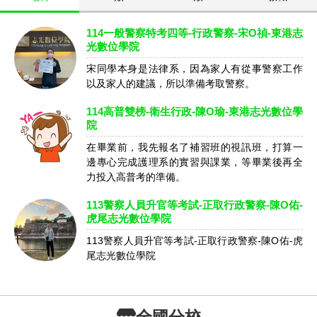
114一般警察特考四等-行政警察-宋O禎-東港志
光數位學院
宋同學本身是法律系，因為家人有從事警察工作
以及家人的建議，所以準備考取警察。
114高普雙榜-衛生行政-陳O瑜-東港志光數位學
院
在畢業前，我先報名了補習班的視訊班，打算一
邊專心完成護理系的實習與課業，等畢業後再全
力投入高普考的準備。
113警察人員升官等考試-正取行政警察-陳O佑-
虎尾志光數位學院
113警察人員升官等考試-正取行政警察-陳O佑-虎
尾志光數位學院