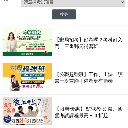
【郵局招考】好考嗎？考科好入
門｜三重郵局補習班
【公職超強班】工作、上課、讀
書一次兼顧｜備考更有節奏
【限時優惠】8/7-8/9 公職、國
營考試課程最高８４折起