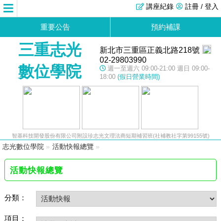
講座紀錄
註冊 / 登入
重要公告
預約補課
三重志光
新北市三重區正義北路218號
02-29803990
數位學院
週一至週六 09:00-21:00 週日 09:00-
18:00
(假日營業時間)
智基科技開發股份有限公司附設珍志光文理法商短期補習班(社補教社字第99155號)
志光數位學院
»
活動快報總覽
»
活動快報總覽
分類：
項目：