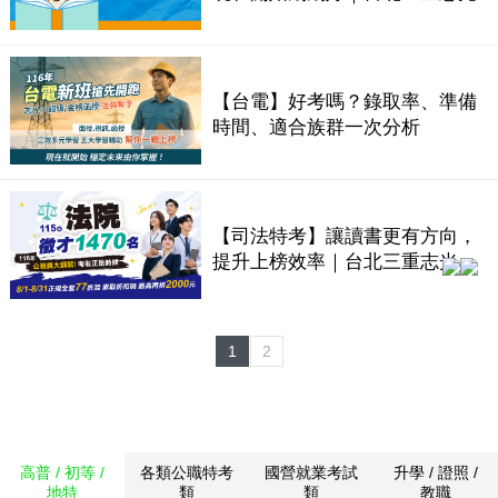
【台電】好考嗎？錄取率、準備
時間、適合族群一次分析
【司法特考】讓讀書更有方向，
提升上榜效率｜台北三重志光
1
2
高普 / 初等 /
各類公職特考
國營就業考試
升學 / 證照 /
地特
類
類
教職