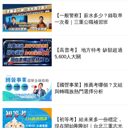
【一般警察】薪水多少？錄取率
一次看｜三重公職補習班
【高普考】 地方特考 缺額超過
5,600人大關
【國營事業】推薦考哪個？文組
與轉職族熱門選擇分析
【初等考】給未來多一份穩定，
現在開始剛剛好｜台北三重志光