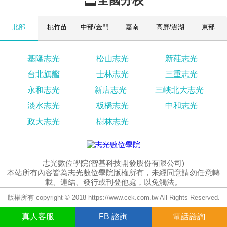
全國分校
北部
桃竹苗
中部/金門
嘉南
高屏/澎湖
東部
基隆志光
松山志光
新莊志光
台北旗艦
士林志光
三重志光
永和志光
新店志光
三峽北大志光
淡水志光
板橋志光
中和志光
政大志光
樹林志光
志光數位學院(智基科技開發股份有限公司)
本站所有內容皆為志光數位學院版權所有，未經同意請勿任意轉
載、連結、發行或刊登他處，以免觸法。
版權所有 copyright © 2018 https://www.cek.com.tw All Rights Reserved.
真人
客服
FB
諮詢
電話諮詢