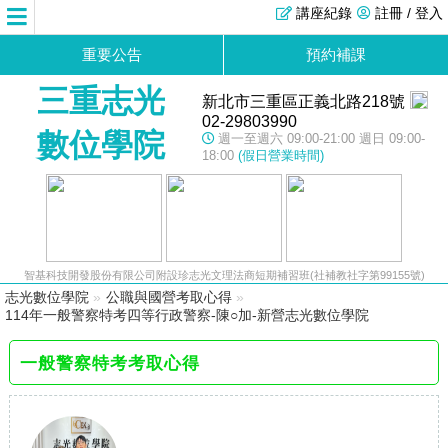
講座紀錄
註冊 / 登入
重要公告
預約補課
三重志光
新北市三重區正義北路218號
02-29803990
數位學院
週一至週六 09:00-21:00 週日 09:00-
18:00
(假日營業時間)
智基科技開發股份有限公司附設珍志光文理法商短期補習班(社補教社字第99155號)
志光數位學院
»
公職與國營考取心得
»
114年一般警察特考四等行政警察-陳○加-新營志光數位學院
一般警察特考考取心得