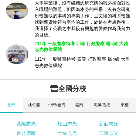
大學畢業後，沒有繼續念研究所的我必須面對投
入職場的難題，但因為本身的科系，沒有念研究
所較難取的本科的專業工作，且文組的科系較難
找到薪資較符合平均的工作，於是在考慮過後，
我選擇了公職之中我較有興趣的警察作為我努力
的目標。
111年 一般警察特考 四等 行政警察 楊○緯 大雅
志光數位學院
111年 一般警察特考 四等 行政警察 楊○緯 大雅
志光數位學院
全國分校
北部
桃竹苗
中部/金門
嘉南
高屏/澎湖
東部
基隆志光
松山志光
新莊志光
台北旗艦
士林志光
三重志光