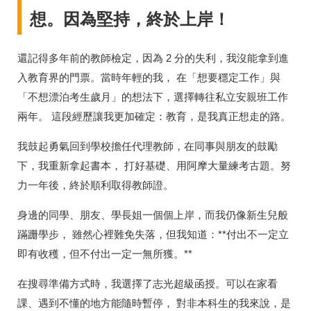
想。因為堅持，終於上岸！
還記得多年前的教師檢定，因為 2 分的失利，我沒能拿到進
入教育界的門票。當時年輕的我， 在「想要穩定工作」與
「不想漂泊考生歲月」的想法下，選擇轉往私立安親班工作
兩年。 這段經歷讓我更加確定：教育，是我真正想走的路。
我鼓起勇氣回到學校擔任代理教師，在同事與朋友的鼓勵
下，我重新拿起書本， 打好基礎、用阿摩大量練考古題。努
力一年後，終於順利取得教師證。
身邊的同學、朋友、學長姐一個個上岸，而我仍像新生兒般
蹣跚學步， 雖然心裡難免失落，但我知道：**付出不一定立
即有收穫，但不付出一定一無所獲。**
在搜尋準備方式時，我選擇了志光超級函授。可以在家看
課、遇到不懂的地方能隨時暫停， 對非本科生的我來說，是