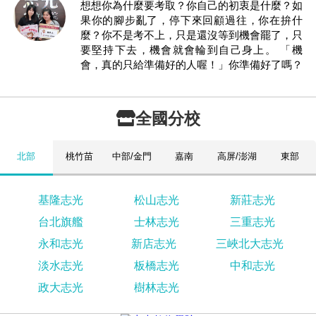
想想你為什麼要考取？你自己的初衷是什麼？如
果你的腳步亂了，停下來回顧過往，你在拚什
麼？你不是考不上，只是還沒等到機會罷了，只
要堅持下去，機會就會輪到自己身上。 「機
會，真的只給準備好的人喔！」你準備好了嗎？
全國分校
北部
桃竹苗
中部/金門
嘉南
高屏/澎湖
東部
基隆志光
松山志光
新莊志光
台北旗艦
士林志光
三重志光
永和志光
新店志光
三峽北大志光
淡水志光
板橋志光
中和志光
政大志光
樹林志光