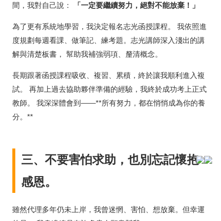
間，我對自己說：
「一定要繼續努力，絕對不能放棄！」
為了更有系統地學習，我決定報名志光函授課程。 我依照進
度規劃每週看課、做筆記、練考題。志光講師深入淺出的講
解與清楚板書， 幫助我補強弱項、釐清概念。
長期跟著函授課程吸收、複習、累積，終於讓我順利進入複
試。 再加上過去協助夥伴準備的經驗，我終於成功考上正式
教師。 我深深體會到——**所有努力，都在悄悄成為你的養
分。**
三、不要害怕求助，也別忘記懷抱
感恩。
雖然代理多年仍未上岸，我曾迷惘、害怕、想放棄。但幸運