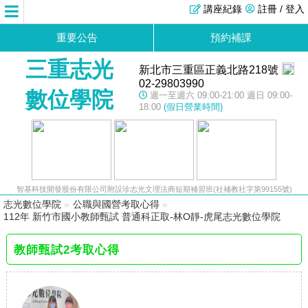
講座紀錄
註冊 / 登入
重要公告
預約補課
三重志光
新北市三重區正義北路218號
02-29803990
數位學院
週一至週六 09:00-21:00 週日 09:00-
18:00
(假日營業時間)
智基科技開發股份有限公司附設珍志光文理法商短期補習班(社補教社字第99155號)
志光數位學院
»
公職與國營考取心得
»
112年 新竹市國小教師甄試 普通科正取-林O靜-虎尾志光數位學院
教師甄試2考取心得