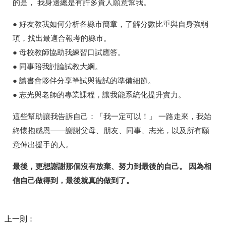
的是， 我身邊總是有許多貴人願意幫我。
● 好友教我如何分析各縣市簡章，了解分數比重與自身強弱
項，找出最適合報考的縣市。
● 母校教師協助我練習口試應答。
● 同事陪我討論試教大綱。
● 讀書會夥伴分享筆試與複試的準備細節。
● 志光與老師的專業課程，讓我能系統化提升實力。
這些幫助讓我告訴自己：「我一定可以！」 一路走來，我始
終懷抱感恩——謝謝父母、朋友、同事、志光，以及所有願
意伸出援手的人。
最後，更想謝謝那個沒有放棄、努力到最後的自己。 因為相
信自己做得到，最後就真的做到了。
上一則：