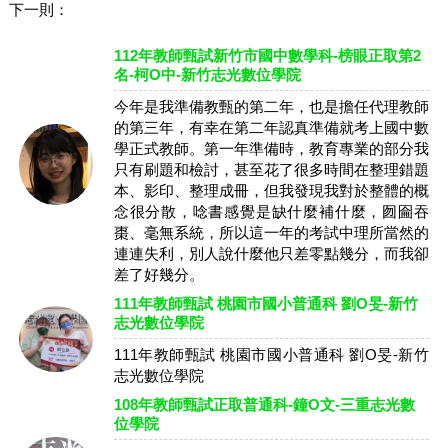
下一則：
112年教師甄試新竹市國中數學科-榜眼正取第2
名-柯O中-新竹志光數位學院
今年是我準備教甄的第二年，也是擔任代理教師
的第三年，有幸在第二年認真準備就考上國中數
學正式教師。第一年準備時，教育專業的部分我
只有刷題和檢討，甚至花了很多時間在整理錯題
本、影印、整理成冊，但我發現我對於整體的概
念很分散，唸書感覺是缺什麼補什麼，囫圇吞
棗、毫無系統，所以這一年的考試中理所當然的
連連失利，別人說什麼他只差零點幾分，而我卻
差了好幾分。
111年教師甄試 桃園市國小普通科 劉O旻-新竹
志光數位學院
111年教師甄試 桃園市國小普通科 劉O旻-新竹
志光數位學院
108年教師甄試正取普通科-鐘O文-三重志光數
位學院