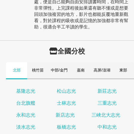
處，便是自己能夠自由安排讀書時間，在時間上
非常彈性。上完課程後如果還有聽不懂或是想要
回頭加強複習的地方，影片也都能反覆地重新觀
看，對於課程的吸收或是記憶的加強都非常有幫
助，很適合半工半讀的學生。
全國分校
北部
桃竹苗
中部/金門
嘉南
高屏/澎湖
東部
基隆志光
松山志光
新莊志光
台北旗艦
士林志光
三重志光
永和志光
新店志光
三峽北大志光
淡水志光
板橋志光
中和志光