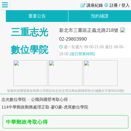
講座紀錄
註冊 / 登入
重要公告
預約補課
三重志光
新北市三重區正義北路218號
02-29803990
數位學院
週一至週六 09:00-21:00 週日 09:00-
18:00
(假日營業時間)
智基科技開發股份有限公司附設珍志光文理法商短期補習班(社補教社字第99155號)
志光數位學院
»
公職與國營考取心得
»
114中華郵政郵務處理正取-廖O豪-虎尾數位學院
中華郵政考取心得