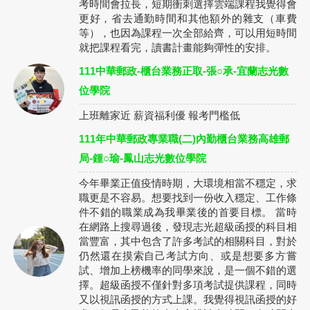
考時間會拉長，短期衝刺選擇雲端課程我覺得會
更好，省去通勤時間和其他額外的雜支（車費
等），也因為課程一次全部給齊，可以用短時間
就把課程看完，讀書計畫能夠彈性的安排。
111中華郵政-櫃台業務正取-張○承-宜蘭志光數
位學院
上班離家近 薪資福利優 報考門檻低
111年中華郵政專業職(二)內勤櫃台業務高雄郵
局-鍾○瑜-鳳山志光數位學院
今年畢業正值疫情時期，大環境相當不穩定，求
職更是不容易。想要找到一份收入穩定、工作條
件不錯的職業成為我畢業後的首要目標。 當時
在網路上搜尋過後，發現志光超級函授的科目相
當豐富，其中包含了許多考試的相關科目，對於
仍然還在摸索自己考試方向、或是想要多方嘗
試、增加上榜機率的同學來說，是一個不錯的選
擇。超級函授不僅針對多項考試提供課程，同時
又以視訊函授的方式上課。我覺得視訊函授的好