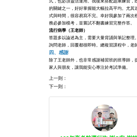
式，也必須靈活運用。我後來搭配題庫練習，
的關鍵之一，好好掌握能大幅拉高平均。尤其
式與時間，很容易寫不完。幸好我參加了兩次
務必參加模考，並嘗試不翻書練習完整作答。
流行病學（
王
老師）
答題多以論述為主，需要大量背誦與筆記整理
詢問老師，回覆都很即時。總複習課程中，老
四、感謝
除了
王
老師外，也非常感謝補習班的班導師，
家人與朋友，讓我能安心專注於考試準備。
上一則：
下一則：