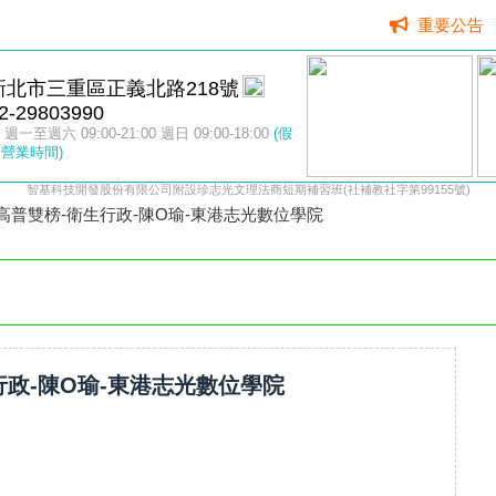
重要公告
新北市三重區正義北路218號
2-29803990
週一至週六 09:00-21:00 週日 09:00-18:00
(假
營業時間)
智基科技開發股份有限公司附設珍志光文理法商短期補習班(社補教社字第99155號)
4高普雙榜-衛生行政-陳O瑜-東港志光數位學院
行政-陳O瑜-東港志光數位學院