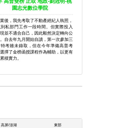
4年 高普雙榜 正取 地政-劉冠明-桃
園志光數位學院
業後，我先考取了不動產經紀人執照，
試到私部門工作一段時間。但實際投入
現並不適合自己，因此毅然決定轉向公
。自去年九月開始自讀，第一次參加三
方特考雖未錄取，但在今年準備高普考
選擇了金榜函授課程作為輔助，以更有
累積實力。
高屏/澎湖
東部