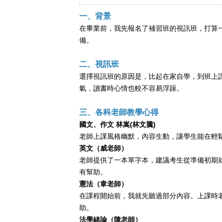
一、背景
在畢業前，我先報名了補習班的視訊班，打算
備。
二、視訊班
選擇視訊班的原因是，比起在家自學，到班上
氣，讀書時心情也較不容易浮躁。
三、各科老師教學心得
國文、作文 林嵩(林文騰)
老師上課風格幽默，內容生動，讓學生能在輕
英文（威老師）
老師提供了一本單字本，建議考生從準備初期
有幫助。
憲法（韋老師）
在課程開始前，我就先聽過部分內容。上課時
助。
法學緒論（陳老師）