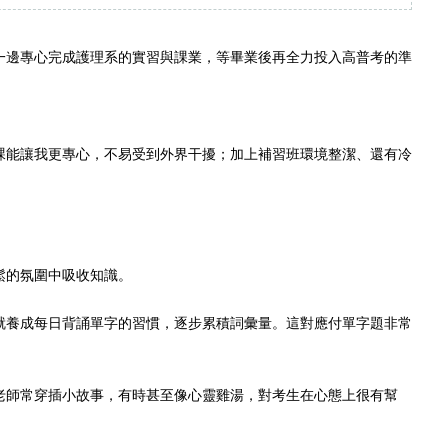
一邊專心完成護理系的實習與課業，等畢業後再全力投入高普考的準
課能讓我更專心，不易受到外界干擾；加上補習班環境整潔、還有冷
鬆的氛圍中吸收知識。
就養成每日背誦單字的習慣，逐步累積詞彙量。這對應付單字題非常
老師常穿插小故事，有時甚至像心靈雞湯，對考生在心態上很有幫