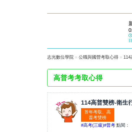
三重志光
0
數位學院
日
志光數位學院
»
公職與國營考取心得
»
11
高普考考取心得
114高普雙榜-衛生
首年考取、高
普考雙榜
#高考(三級)
#普考
點閱：