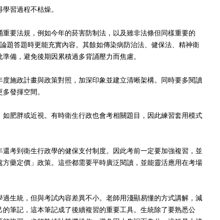
得學習過程不枯燥。
誦重要法規，例如今年的菸害防制法，以及雖非法條但同樣重要的
申論題答題時更能充實內容。其餘如傳染病防治法、健保法、精神衛
批準備，避免後期因累積過多背誦壓力而焦慮。
年度施政計畫與政策對照，加深印象並建立清晰架構。同時要多閱讀
更多發揮空間。
，如肥胖或近視。有時衛生行政也會考相關題目，因此練習套用模式
年還考到衛生行政學的健保支付制度。因此考前一定要加強複習，並
處方藥定價」政策。這些都需要平時廣泛閱讀，並能靈活應用在考場
學過生統，但與考試內容差異不小。老師用淺顯易懂的方式講解，減
己的筆記，這本筆記成了後續複習的重要工具。生統除了要熟悉公