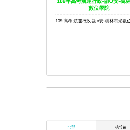
109年高考航運行政-謝O安-樹
數位學院
109 高考 航運行政-謝○安-樹林志光數
北部
桃竹苗