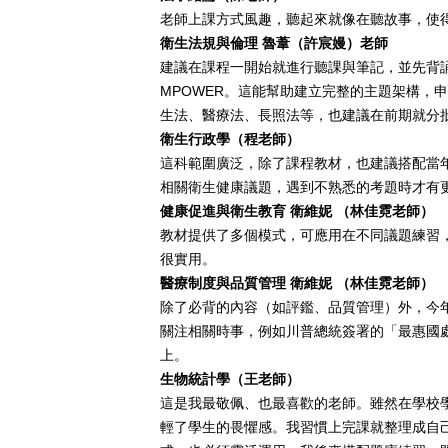
老師上課方式風趣，聽起來就像在聽故事，使
衛生法規與倫理
魯葦（許宸嫚）
老師
建議在課程一開始就進行聽課與筆記，並先背
MPOWER。這能幫助建立完整的主題架構，
生法、醫療法、長照法等，也建議在前期就分
衛生行政學（程老師）
這科範圍廣泛，除了課程教材，也建議搭配當
相關衛生健康議題，遇到不熟悉的考題時才有
健康促進與衛生教育
衛維妮
（林佳霓老師）
教材提供了多個模式，可應用在不同議題練習
很實用。
醫療制度與品質管理 衛維妮 （林佳霓老師）
除了必背的內容（如評鑑、品質管理）外，今
關注相關時事，例如川普總統簽署的「最惠國
上。
生物統計學（
王老
師）
這是我最敬佩、也最喜歡的老師。雖然在學校
輕了學生的畏懼感。我習慣上完課就整理成自