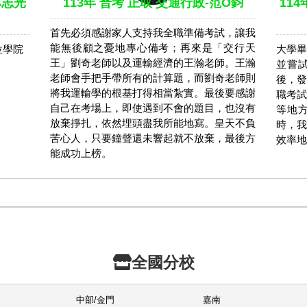
林志光
113年 普考 正取 交通行政-范O鈞
11
首先必須感謝家人支持我全職準備考試，讓我
能無後顧之憂地專心備考；再來是「交行天
位學院
大學畢
王」劉奇老師以及運輸經濟的王瀚老師。王瀚
並嘗
老師會手把手帶所有的計算題，而劉奇老師則
後，發
將我運輸學的根基打得相當紮實。最後要感謝
職考試
自己在考場上，即使遇到不會的題目，也沒有
等地
放棄掙扎，依然埋頭盡我所能地寫。皇天不負
時，我
苦心人，只要鐘聲還未響起就不放棄，最後方
效率地
能成功上榜。
全國分校
中部/金門
嘉南