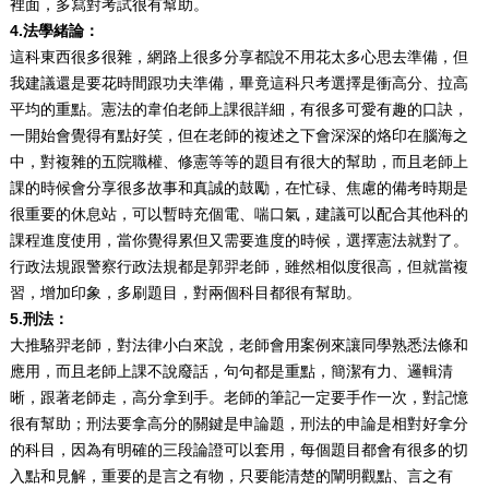
裡面，多寫對考試很有幫助。
4.法學緒論：
這科東西很多很雜，網路上很多分享都說不用花太多心思去準備，但
我建議還是要花時間跟功夫準備，畢竟這科只考選擇是衝高分、拉高
平均的重點。憲法的韋伯老師上課很詳細，有很多可愛有趣的口訣，
一開始會覺得有點好笑，但在老師的複述之下會深深的烙印在腦海之
中，對複雜的五院職權、修憲等等的題目有很大的幫助，而且老師上
課的時候會分享很多故事和真誠的鼓勵，在忙碌、焦慮的備考時期是
很重要的休息站，可以暫時充個電、喘口氣，建議可以配合其他科的
課程進度使用，當你覺得累但又需要進度的時候，選擇憲法就對了。
行政法規跟警察行政法規都是郭羿老師，雖然相似度很高，但就當複
習，增加印象，多刷題目，對兩個科目都很有幫助。
5.刑法：
大推駱羿老師，對法律小白來說，老師會用案例來讓同學熟悉法條和
應用，而且老師上課不說廢話，句句都是重點，簡潔有力、邏輯清
晰，跟著老師走，高分拿到手。老師的筆記一定要手作一次，對記憶
很有幫助；刑法要拿高分的關鍵是申論題，刑法的申論是相對好拿分
的科目，因為有明確的三段論證可以套用，每個題目都會有很多的切
入點和見解，重要的是言之有物，只要能清楚的闡明觀點、言之有