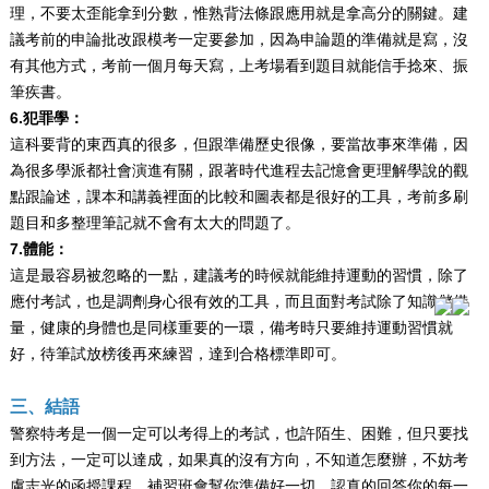
理，不要太歪能拿到分數，惟熟背法條跟應用就是拿高分的關鍵。建
議考前的申論批改跟模考一定要參加，因為申論題的準備就是寫，沒
有其他方式，考前一個月每天寫，上考場看到題目就能信手捻來、振
筆疾書。
6.犯罪學：
這科要背的東西真的很多，但跟準備歷史很像，要當故事來準備，因
為很多學派都社會演進有關，跟著時代進程去記憶會更理解學說的觀
點跟論述，課本和講義裡面的比較和圖表都是很好的工具，考前多刷
題目和多整理筆記就不會有太大的問題了。
7.體能：
這是最容易被忽略的一點，建議考的時候就能維持運動的習慣，除了
應付考試，也是調劑身心很有效的工具，而且面對考試除了知識儲備
量，健康的身體也是同樣重要的一環，備考時只要維持運動習慣就
好，待筆試放榜後再來練習，達到合格標準即可。
三、結語
警察特考是一個一定可以考得上的考試，也許陌生、困難，但只要找
到方法，一定可以達成，如果真的沒有方向，不知道怎麼辦，不妨考
慮志光的函授課程，補習班會幫你準備好一切，認真的回答你的每一