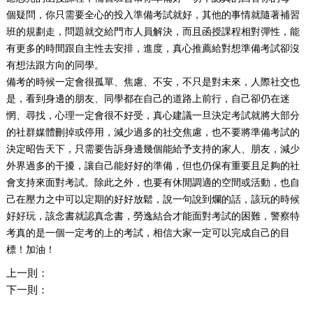
個疑問，你只需要全心的投入準備考試就好，其他的事情就隨著補習
班的規劃走，問題就交給門市人員解決，而且函授課程相對彈性，能
有更多的時間跟自主性去安排，進度，真心推薦給對想準備考試卻沒
有想法跟方向的同學。
備考的時候一定會很孤單、焦慮、不安，不只是對未來，人際社交也
是，看到身邊的朋友、同學都在自己的道路上前行，自己卻仍在迷
惘、尋找，心理一定會很不好受，真心建議一旦決定考試就將大部分
的社群媒體刪掉或停用，減少過多的社交焦慮，也不要將準備考試的
決定昭告天下，只需要告訴身邊幾個能給予支持的家人、朋友，減少
外界過多的干擾，讓自己能好好的準備，但也仍保有重要且足夠的社
會支持來面對考試。除此之外，也要有休閒調適的空間或活動，也自
己在壓力之中可以定期的好好放鬆，說一句說到爛的話，該玩的時候
好好玩，該念書就認真念書，勞逸結合才能面對考試的困難，警察特
考真的是一個一定考的上的考試，相信大家一定可以完成自己的目
標！加油！
上一則：
下一則：