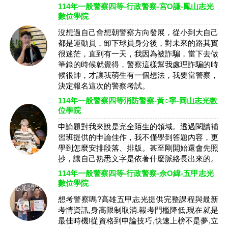
114年一般警察四等-行政警察-宮O謙-鳳山志光
數位學院
沒想過自己會想朝警察方向發展，從小到大自己
都是運動員，卸下球員身分後，對未來的路其實
很迷茫，直到有一天，我因為被詐騙，當下去做
筆錄的時候就覺得，警察這樣幫我處理詐騙的時
候很帥，才讓我萌生有一個想法，我要當警察，
決定報名這次的警察考試。
114年一般警察四等消防警察-黃○寧-岡山志光數
位學院
申論題對我來說是完全陌生的領域。透過閱讀補
習班提供的申論佳作，我不僅學到答題內容，更
學到怎麼安排段落、排版。甚至剛開始還會先照
抄，讓自己熟悉文字是依著什麼脈絡長出來的。
114年一般警察四等-行政警察-佘O緯-五甲志光
數位學院
想考警察嗎?高雄五甲志光提供完整課程與最新
考情資訊,身高限制取消.報考門檻降低,現在就是
最佳時機!從資格到申論技巧,快速上榜不是夢,立