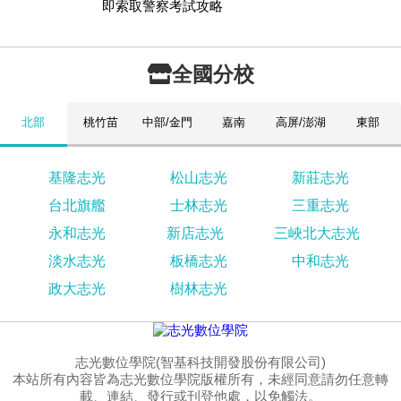
即索取警察考試攻略
全國分校
北部
桃竹苗
中部/金門
嘉南
高屏/澎湖
東部
基隆志光
松山志光
新莊志光
台北旗艦
士林志光
三重志光
永和志光
新店志光
三峽北大志光
淡水志光
板橋志光
中和志光
政大志光
樹林志光
志光數位學院(智基科技開發股份有限公司)
本站所有內容皆為志光數位學院版權所有，未經同意請勿任意轉
載、連結、發行或刊登他處，以免觸法。