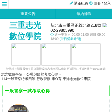
講座紀錄
註冊 / 登入
重要公告
預約補課
三重志光
新北市三重區正義北路218號
02-29803990
數位學院
週一至週六 09:00-21:00 週日 09:00-
18:00
(假日營業時間)
智基科技開發股份有限公司附設珍志光文理法商短期補習班(社補教社字第99155號)
志光數位學院
»
公職與國營考取心得
»
114一般警察特考四等-行政警察-李O育-東港志光數位學院
一般警察一試考取心得