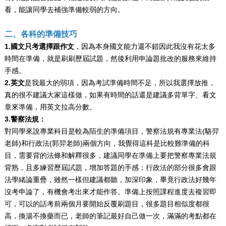
看，能讓同學去補強準備較弱的方向。
二、各科的準備技巧
1.國文只考選擇跟作文
，因為本身國文能力還不錯因此我沒有花太多
時間在準備，就是刷刷歷屆試題，然後利用申論題批改的服務來維持
手感。
2.英文
是我最大的弱項，因為考試準備時間不足，所以我選擇放推，
真的很不建議大家這樣做，如果有時間的話還是建議多背單字、看文
章來準備，用英文拉高分數。
3.警察法規：
對同學來說專業科目是較為陌生的準備項目，警察法規有專業法(駱羿
老師)和行政法(郭羿老師)兩個方向，我覺得這科是比較難準備的科
目，需要背的法條和解釋很多，建議同學在準備上要把警察專業法規
背熟，且多練習歷屆試題，增加答題的手感；行政法的部分很多會跟
法學緒論重疊，雖然一樣但建議都聽，加深印象，畢竟行政法好幾年
沒考申論了，有機會考出來才能作答。準備上按照課程進度去複習即
可，可以的話考前兩個月要開始反覆刷題目，很多題目相似度都很
高，換湯不換藥而已，老師的筆記最好自己做一次，滿滿的考點都在