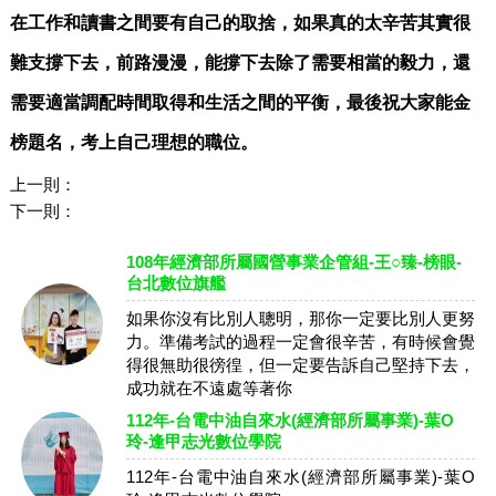
在工作和讀書之間要有自己的取捨，如果真的太辛苦其實很
難支撐下去，前路漫漫，能撐下去除了需要相當的毅力，還
需要適當調配時間取得和生活之間的平衡，最後祝大家能金
榜題名，考上自己理想的職位。
上一則：
下一則：
108年經濟部所屬國營事業企管組-王○臻-榜眼-
台北數位旗艦
如果你沒有比別人聰明，那你一定要比別人更努
力。準備考試的過程一定會很辛苦，有時候會覺
得很無助很徬徨，但一定要告訴自己堅持下去，
成功就在不遠處等著你
112年-台電中油自來水(經濟部所屬事業)-葉O
玲-逢甲志光數位學院
112年-台電中油自來水(經濟部所屬事業)-葉O