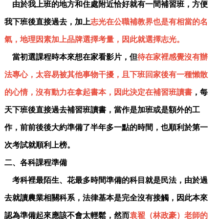
由於我上班的地方和住處附近恰好就有一間補習班，方便
我下班後直接過去，加上
志光在公職補教界也是有相當的名
氣，地理因素加上品牌選擇考量，因此就選擇志光。
當初選課程時本來想在家看影片，但
待在家裡感覺沒有辦
法專心，太容易被其他事物干擾，且下班回家後有一種懶散
的心情，沒有動力在拿起書本，因此決定在補習班讀書
，每
天下班後直接過去補習班讀書，當作是加班或是額外的工
作，前前後後大約準備了半年多一點的時間，也順利於第一
次考試就順利上榜。
二、各科課程準備
考科裡最陌生、花最多時間準備的科目就是民法，由於過
去就讀農業相關科系，法律基本是完全沒有接觸，因此本來
認為準備起來應該不會太輕鬆，然而
袁翟（
林政豪
）老師的