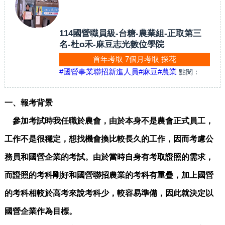
114國營職員級-台糖-農業組-正取第三
名-杜o禾-麻豆志光數位學院
首年考取 7個月考取 探花
#國營事業聯招新進人員
#麻豆
#農業
點閱：
一、報考背景
參加考試時我任職於農會，由於本身不是農會正式員工，
工作不是很穩定，想找機會換比較長久的工作，因而考慮公
務員和國營企業的考試。由於當時自身有考取證照的需求，
而證照的考科剛好和國營聯招農業的考科有重疊，加上國營
的考科相較於高考來說考科少，較容易準備，因此就決定以
國營企業作為目標。