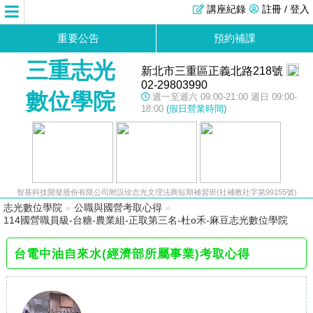
講座紀錄
註冊 / 登入
重要公告
預約補課
三重志光
新北市三重區正義北路218號
02-29803990
數位學院
週一至週六 09:00-21:00 週日 09:00-
18:00
(假日營業時間)
智基科技開發股份有限公司附設珍志光文理法商短期補習班(社補教社字第99155號)
志光數位學院
»
公職與國營考取心得
»
114國營職員級-台糖-農業組-正取第三名-杜o禾-麻豆志光數位學院
台電中油自來水(經濟部所屬事業)考取心得