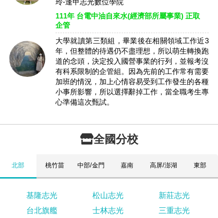
玲-逢甲志光數位學院
111年 台電中油自來水(經濟部所屬事業) 正取
企管
大學就讀第三類組，畢業後在相關領域工作近3
年，但整體的待遇仍不盡理想，所以萌生轉換跑
道的念頭，決定投入國營事業的行列，並報考沒
有科系限制的企管組。因為先前的工作常有需要
加班的情況，加上心情容易受到工作發生的各種
小事所影響，所以選擇辭掉工作，當全職考生專
心準備這次甄試。
全國分校
北部
桃竹苗
中部/金門
嘉南
高屏/澎湖
東部
基隆志光
松山志光
新莊志光
台北旗艦
士林志光
三重志光