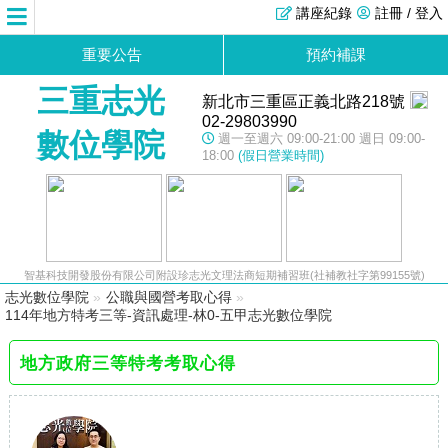
講座紀錄
註冊 / 登入
重要公告
預約補課
三重志光
新北市三重區正義北路218號
02-29803990
數位學院
週一至週六 09:00-21:00 週日 09:00-
18:00
(假日營業時間)
智基科技開發股份有限公司附設珍志光文理法商短期補習班(社補教社字第99155號)
志光數位學院
»
公職與國營考取心得
»
114年地方特考三等-資訊處理-林0-五甲志光數位學院
地方政府三等特考考取心得