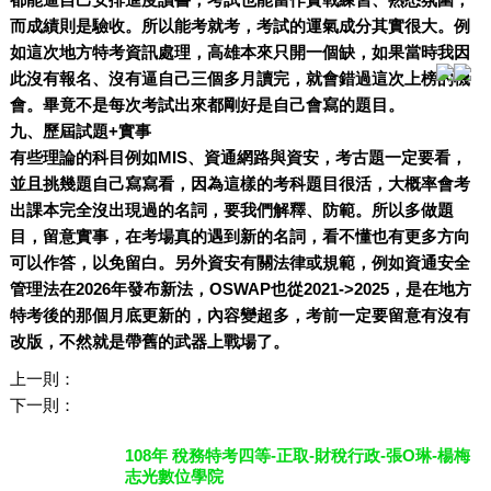
都能逼自己安排進度讀書，考試也能當作實戰練習、熟悉氛圍，
而成績則是驗收。所以能考就考，考試的運氣成分其實很大。例
如這次地方特考資訊處理，高雄本來只開一個缺，如果當時我因
此沒有報名、沒有逼自己三個多月讀完，就會錯過這次上榜的機
會。畢竟不是每次考試出來都剛好是自己會寫的題目。
九、歷屆試題+實事
有些理論的科目例如MIS、資通網路與資安，考古題一定要看，
並且挑幾題自己寫寫看，因為這樣的考科題目很活，大概率會考
出課本完全沒出現過的名詞，要我們解釋、防範。所以多做題
目，留意實事，在考場真的遇到新的名詞，看不懂也有更多方向
可以作答，以免留白。另外資安有關法律或規範，例如資通安全
管理法在2026年發布新法，OSWAP也從2021->2025，是在地方
特考後的那個月底更新的，內容變超多，考前一定要留意有沒有
改版，不然就是帶舊的武器上戰場了。
上一則：
下一則：
108年 稅務特考四等-正取-財稅行政-張O琳-楊梅
志光數位學院