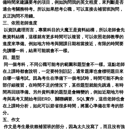
備時間來建議要考的項目，例如詢問我的英文程度，來判斷是否
適合考關務特考。所以如果想考公職，可以直接去補習班詢問，
反正詢問不用錢。
三、依照老師進度
以資訊處理而言，專業科目的大魔王是資料結構，所以老師會先
教資料結構，這樣就有更多時間可以複習，可以依照老師教學的
進度來準備。例如地方特考與開課日期相當接近，有限的時間要
先讀哪一科，結果可能就會不一樣。
四、題型
同一個考科，不同公職可能考的範圍和題型會不一樣。這點老師
在上課時都會說明，一定要特別註記，通常題庫也會標明題目來
自哪一場考試。因為考生在準備下一個考試時，時間可能不夠全
部仔細複習，在時間不足的情況下，某些題型就能先跳過，有時
間再回頭準備。另外資料庫的題型是會轉變的，例如近期地方特
考與高考又開始考回ERD、關聯綱要、SQL實作，這些老師也會
在上課時分析，如此可以節省很多時間，將重心準備在常考的部
分。
五、作文
作文是考生最依賴補習班的部分，因為太久沒寫了，而且沒有強