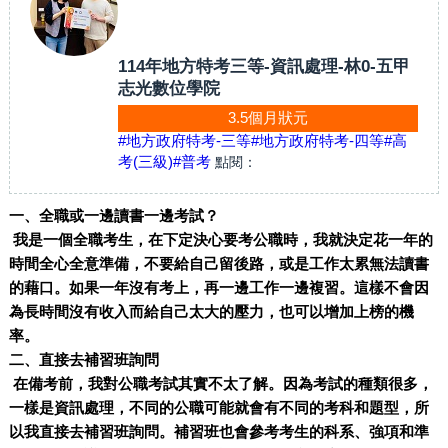
114年地方特考三等-資訊處理-林0-五甲
志光數位學院
3.5個月狀元
#地方政府特考-三等
#地方政府特考-四等
#高
考(三級)
#普考
點閱：
一、全職或一邊讀書一邊考試？
我是一個全職考生，在下定決心要考公職時，我就決定花一年的
時間全心全意準備，不要給自己留後路，或是工作太累無法讀書
的藉口。如果一年沒有考上，再一邊工作一邊複習。這樣不會因
為長時間沒有收入而給自己太大的壓力，也可以增加上榜的機
率。
二、直接去補習班詢問
在備考前，我對公職考試其實不太了解。因為考試的種類很多，
一樣是資訊處理，不同的公職可能就會有不同的考科和題型，所
以我直接去補習班詢問。補習班也會參考考生的科系、強項和準