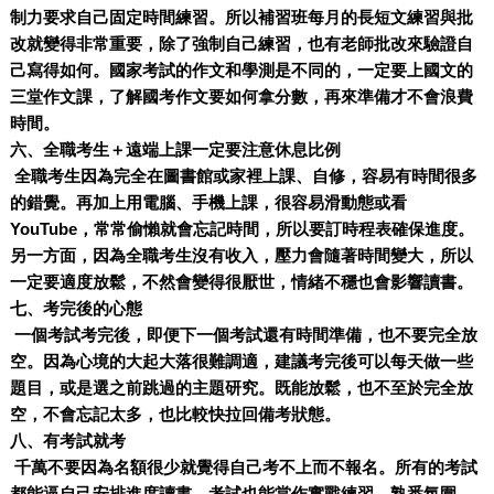
制力要求自己固定時間練習。所以補習班每月的長短文練習與批
改就變得非常重要，除了強制自己練習，也有老師批改來驗證自
己寫得如何。國家考試的作文和學測是不同的，一定要上國文的
三堂作文課，了解國考作文要如何拿分數，再來準備才不會浪費
時間。
六、全職考生＋遠端上課一定要注意休息比例
全職考生因為完全在圖書館或家裡上課、自修，容易有時間很多
的錯覺。再加上用電腦、手機上課，很容易滑動態或看
YouTube，常常偷懶就會忘記時間，所以要訂時程表確保進度。
另一方面，因為全職考生沒有收入，壓力會隨著時間變大，所以
一定要適度放鬆，不然會變得很厭世，情緒不穩也會影響讀書。
七、考完後的心態
一個考試考完後，即便下一個考試還有時間準備，也不要完全放
空。因為心境的大起大落很難調適，建議考完後可以每天做一些
題目，或是選之前跳過的主題研究。既能放鬆，也不至於完全放
空，不會忘記太多，也比較快拉回備考狀態。
八、有考試就考
千萬不要因為名額很少就覺得自己考不上而不報名。所有的考試