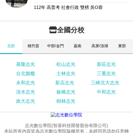
112年 高普考 社會行政 雙榜 吳O蓉
全國分校
北部
桃竹苗
中部/金門
嘉南
高屏/澎湖
東部
基隆志光
松山志光
新莊志光
台北旗艦
士林志光
三重志光
永和志光
新店志光
三峽北大志光
淡水志光
板橋志光
中和志光
政大志光
樹林志光
志光數位學院(智基科技開發股份有限公司)
本站所有內容皆為志光數位學院版權所有，未經同意請勿任意轉