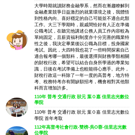
大學時期就讀財務金融學系，然而在漸趨瞭解到
金融產業競爭日益激烈的就業環境之後，我體悟
到性格內向、喜好穩定的自己可能並不適合此類
工作。大三下學期時，親戚間恰好有人正在準備
公職考試，在聽完他講述公務人員工作內容較為
單純固定，且薪資福利制度亦十分完善的職業特
性之後，我決定畢業後以公職為目標，投身國家
考試。因此，大四時我也花了一些時間探索自己
適合報考哪一個類科，最後選擇與財務學類相關
的財稅行政，希望可以結合自身所學過的專業知
識，日後在考試準備上也較能得心應手。此外，
財稅行政這一科除了一年一度的高普考，地方特
考、稅務特考亦有開缺額招考，機會相對其他類
科而言增加許多。
110年 普考 交通行政 狀元 葉Ｏ嘉 佳里志光數位
學院
110年 普考 交通行政 狀元 葉Ｏ嘉 佳里志光數位
學院 首年考取
112年高普考社會行政-雙榜-吳O蓉-佳里志光數
位學院