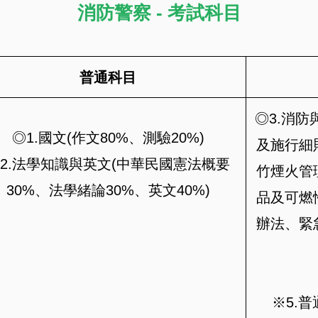
消防警察 - 考試科目
普通科目
◎3.消
◎1.國文(作文80%、測驗20%)
及施行細
2.法學知識與英文(中華民國憲法概要
竹煙火管
30%、法學緒論30%、英文40%)
品及可燃
辦法、緊
※5.