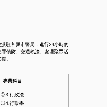
派駐各縣市警局，進行24小時的
犯罪偵防、交通執法、處理聚眾活
支援。
專業科目
◎3.行政法
◎4.行政學