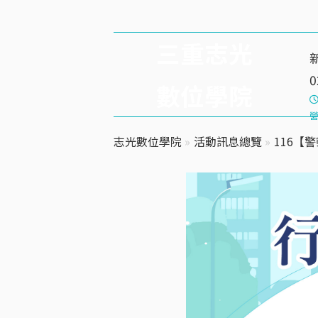
三重志光
0
數位學院
營
志光數位學院
»
活動訊息總覽
»
116【