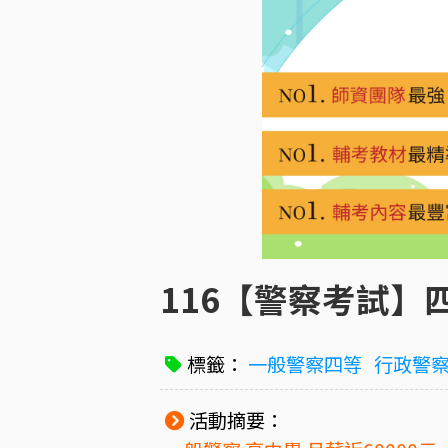
116【警察考試】四
標籤：
一般警察四等
行政警
活動摘要：