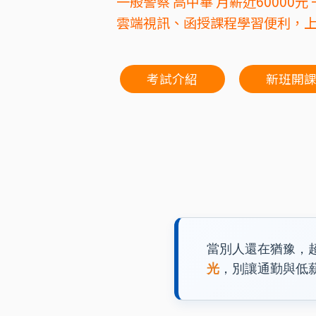
一般警察 高中畢 月薪近6000
雲端視訊、函授課程學習便利，上
考試介紹
新班開
當別人還在猶豫，
光
，別讓通勤與低