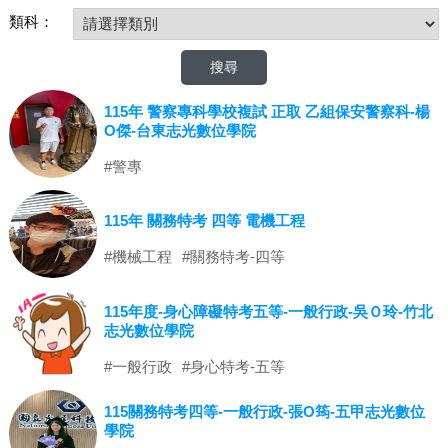
類科：
115年 警察專科學校複試 正取 乙組保安警察科-楊
O傑-台東志光數位學院
#警專
115年 關務特考 四等 電機工程
#機械工程
#關務特考-四等
115年度-身心障礙特考五等-一般行政-吳Ｏ玲-竹北
志光數位學院
#一般行政
#身心特考-五等
115關務特考四等-一般行政-張O筠-五甲志光數位
學院