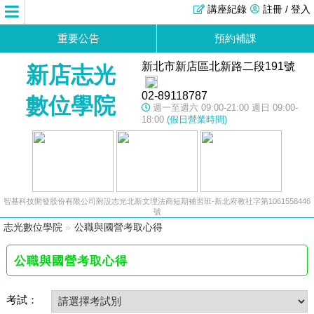
講座紀錄
註冊 / 登入
重要公告
預約補課
新北市新店區北新路二段191號
新店志光
02-89118787
數位學院
週一至週六 09:00-21:00 週日 09:00-
18:00
(假日營業時間)
智基科技開發股份有限公司附設志光北新文理法商短期補習班-新北府教社字第1061558446
號
志光數位學院
»
公職與國營考取心得
公職與國營考取心得
考試：