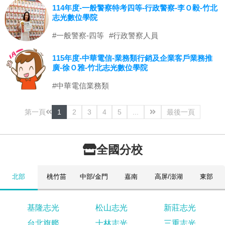
114年度-一般警察特考四等-行政警察-李Ｏ毅-竹北
志光數位學院
#一般警察-四等
#行政警察人員
115年度-中華電信-業務類行銷及企業客戶業務推
廣-徐Ｏ雅-竹北志光數位學院
#中華電信業務類
第一頁
1
2
3
4
5
...
最後一頁
全國分校
北部
桃竹苗
中部/金門
嘉南
高屏/澎湖
東部
基隆志光
松山志光
新莊志光
台北旗艦
士林志光
三重志光