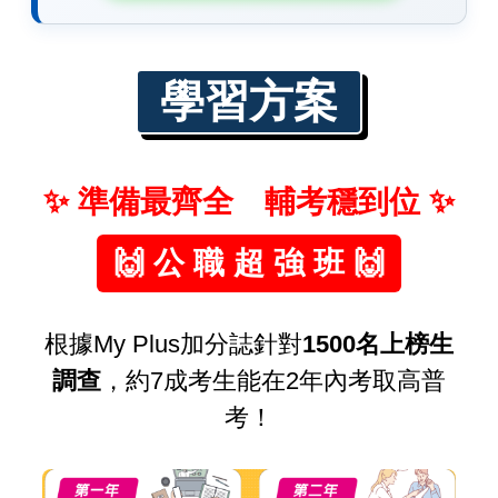
學習方案
✨ 準備最齊全 輔考穩到位 ✨
🙌 公 職 超 強 班 🙌
根據My Plus加分誌針對
1500名上榜生
調查
，約7成考生能在2年內考取高普
考！