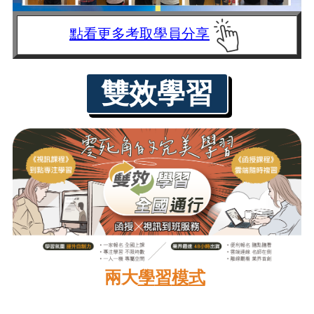
點看更多考取學員分享
雙效學習
兩
大
學
習
模
式