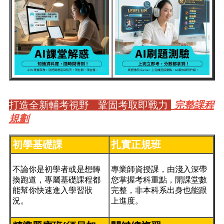
打造全新輔考視野 鞏固考取即戰力
完整課程
規劃
初學基礎課
扎實正規班
不論你是初學者或是想轉
專業師資授課，由淺入深帶
換跑道，專屬基礎課程都
您掌握考科重點，開課堂數
能幫你快速進入學習狀
完整，非本科系出身也能跟
況。
上進度。