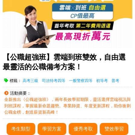
【公職超強班】雲端到班雙效，自由選
最靈活的公職備考方案！
標籤：
高考三級
司法特考四等
一般警察四等
初等考
普考
活動摘要：
全新推出《公職超強班》，兩年長效學習期限，靈活選擇雲端視訊與
到班課程，掌握最新命題趨勢。專業師資、年度更新課程，助你衝刺
公職金榜，創造薪資新高峰！
考生類型
學習方案
優秀考取
雙效學習