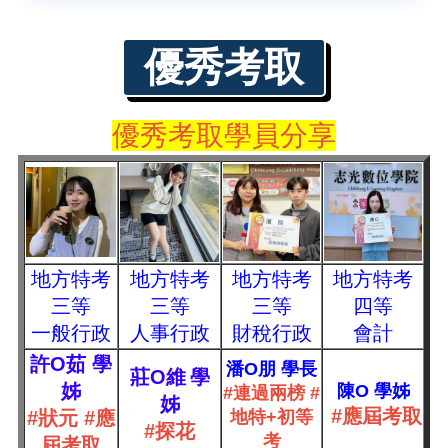
優秀考取
優秀考取學員分享
地方特考
地方特考
地方特考
地方特考
三等
三等
三等
四等
一般行政
人事行政
財稅行政
會計
許O茹
學
潘O朋 學長
莊O維
學
姊
陳O 學姊
#連過兩榜 #
姊
#應屆考取
#狀元 #應
地特+初等
#探花
考
屆考取