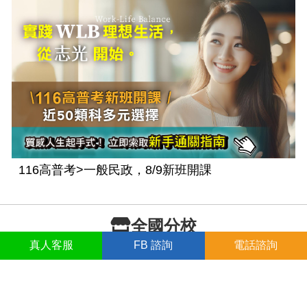
116高普考>一般民政，8/9新班開課
全國分校
真人
客服
FB
諮詢
電話諮詢
北部
桃竹苗
中部/金門
嘉南
高屏/澎湖
東部
基隆志光
松山志光
新莊志光