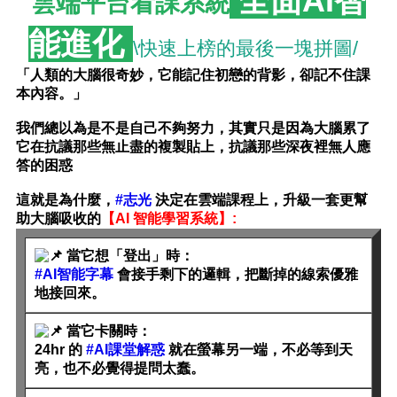
全面AI智
雲端平台看課系統
能進化
\快速上榜的最後一塊拼圖/
「人類的大腦很奇妙，它能記住初戀的背影，卻記不住課
本內容。」
我們總以為是不是自己不夠努力，其實只是因為大腦累了
它在抗議那些無止盡的複製貼上，抗議那些深夜裡無人應
答的困惑
這就是為什麼，
#志光
決定在雲端課程上，升級一套更幫
助大腦吸收的
【AI 智能學習系統】:
當它想「登出」時：
#AI智能字幕
會接手剩下的邏輯，把斷掉的線索優雅
地接回來。
當它卡關時：
24hr 的
#AI課堂解惑
就在螢幕另一端，不必等到天
亮，也不必覺得提問太蠢。