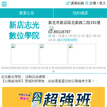
講座紀錄
註冊 / 登入
重要公告
預約補課
新北市新店區北新路二段191號
新店志光
02-89118787
數位學院
週一至週六 09:00-21:00 週日 09:00-
18:00
(假日營業時間)
智基科技開發股份有限公司附設志光北新文理法商短期補習班-新北府教社字第1061558446
號
志光數位學院
»
活動訊息總覽
»
【公職超強班】雲端到班雙效，自由選最靈活的公職備考方案！
»