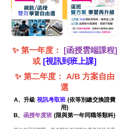
✨
第一年度：
[函授雲端課程]
或
[視訊到班上課]
✨
第二年度：
A/B 方案自由
選
A、升級
視訊考取班
(依等別繳交換證費
用)
B、
函授年度班
(限與第一年同職等類科)