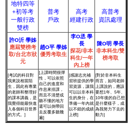
地特四等
+初等考
普考
高考
高普考
一般行政
戶政
經建行政
資訊處理
雙榜
李O丞 學
許O沂 學姊
長
陳O明 學長
應屆雙榜考
趙O平 學姊
探花/非本
非本科生/雙
取/台北市狀
優秀考取生
科生/一年
榜考取
元
內上榜
[上課時間很彈
[考試的科目對
[感謝志光補
[對於非本科生
性，可以依照
我來說相當陌
習班提供的學
而言，如同老師
自己的進度和
生，因此有專業
習資源，讓我
上課說的，應該
作息來排課，
的老師和整理好
可以以非本科
要想1年、5年、
而且不清楚或
的課本講義，是
生的身分，在
10年後的自己想
聽不懂的地方
我覺得能最快進
準備一年內就
是什麼樣子，成
還可以倒帶回
入各個科目世界
以不錯的成績
為我努力下去的
去反覆多聽幾
的方式。]
上榜]
動力]
遍]