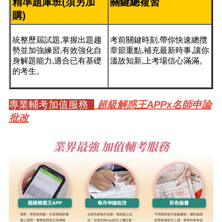
精準題庫班(須另加
關鍵總複習
購)
統整歷屆試題,掌握出題趨
考前關鍵時刻,帶你快速總攬
勢並加強練習,有效強化自
章節重點,補充最新時事,讓你
身解題能力,適合已有基礎
溫故知新,上考場信心滿滿。
的考生。
專業輔考加值服務
超級解惑王APPx名師申論
批改