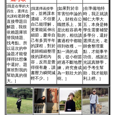
[我是在學的大
如果對於非
在準備地特
[我選擇函授學
[
[
四生，選擇志
，並將課本
習
常害怕申論的
時，我正就讀
老師會
光課程
濃縮，不但要
人，財稅在公
輔仁大學大
直接帶題目
自己能理解，
職體系上，算
五，本身是轉
解題
我很
，
更要能延伸出
是比較容易考
學生需要補蠻
依賴題庫班
細節，慶幸自
取的，相信讀
多學分，還好
替我猜題、
己有多買半年
書過程中都能
選擇志光，老
找考點。所
的課程，對於
得到收穫，一
師會整理重
以這次的申
老師精細整理
點一滴的成
點，才能事半
論題才能發
後的課程內
長，從小樹苗
功倍。感謝志
揮得比想像
容，反而是覺
經過不斷地歷
光認真辦學，
中還好。題
得很有趣，讀
練，終究會成
給予考生幫
庫班對我的
書壓力瞬間減
為一顆壯大的
助，我才能順
幫助真的很
輕不少。
]
樹。
利上榜。
]
]
大。
]