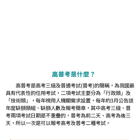
高普考是什麼？
高普考是高考三級及普通考試(普考)的簡稱，為我國最
具有代表性的任用考試，二項考試主要分為「行政類」及
「技術類」，每年視用人機關需求設置，每年約3月公告該
年度缺額類組、缺額人數及報考簡章，其中高考三級、普
考兩項考試日期是不重疊的，普考為前二天、高考為後三
天，所以一次是可以報考高考及普考二種考試。