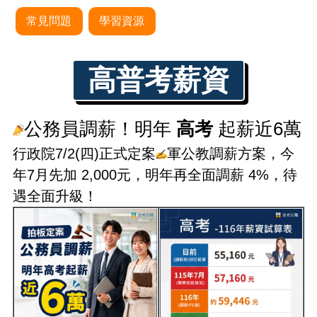
常見問題
學習資源
高普考薪資
高考
6
公務員調薪！明年
起薪近
萬
行政院
7/2(
四
)
正式定案
軍公教調薪方案，今
年
7
月先加
2,000
元，明年再全面調薪
4%
，待
遇全面升級！