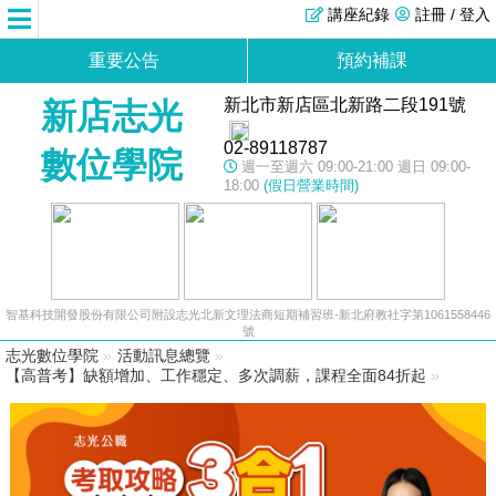
講座紀錄
註冊 / 登入
重要公告
預約補課
新北市新店區北新路二段191號
新店志光
02-89118787
數位學院
週一至週六 09:00-21:00 週日 09:00-
18:00
(假日營業時間)
智基科技開發股份有限公司附設志光北新文理法商短期補習班-新北府教社字第1061558446
號
志光數位學院
»
活動訊息總覽
»
【高普考】缺額增加、工作穩定、多次調薪，課程全面84折起
»