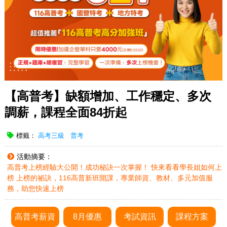
【高普考】缺額增加、工作穩定、多次
調薪，課程全面84折起
標籤：
高考三級
普考
活動摘要：
高普考上榜經驗大公開！成功秘訣一次掌握！ 快來看看學長姐如何上
榜 上榜的祕訣，116高普新班開課，專業師資、教材、多元加值服
務，助您快速上榜
高普考薪資
8月優惠
考試資訊
課程方案