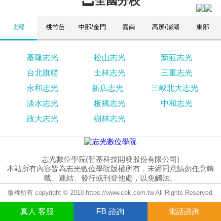
全國分校
北部
桃竹苗
中部/金門
嘉南
高屏/澎湖
東部
基隆志光
松山志光
新莊志光
台北旗艦
士林志光
三重志光
永和志光
新店志光
三峽北大志光
淡水志光
板橋志光
中和志光
政大志光
樹林志光
志光數位學院(智基科技開發股份有限公司)
本站所有內容皆為志光數位學院版權所有，未經同意請勿任意轉
載、連結、發行或刊登他處，以免觸法。
版權所有 copyright © 2018 https://www.cek.com.tw All Rights Reserved.
真人
客服
FB
諮詢
電話諮詢