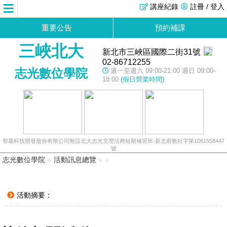
講座紀錄
註冊 / 登入
重要公告
預約補課
三峽北大
新北市三峽區國際二街31號
02-86712255
志光數位學院
週一至週六 09:00-21:00 週日 09:00-
18:00
(假日營業時間)
智基科技開發股份有限公司附設北大志光文理法商短期補習班-新北府教社字第1061558447
號
志光數位學院
»
活動訊息總覽
»
»
活動摘要：