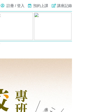
註冊 / 登入
預約上課
講座記錄
號