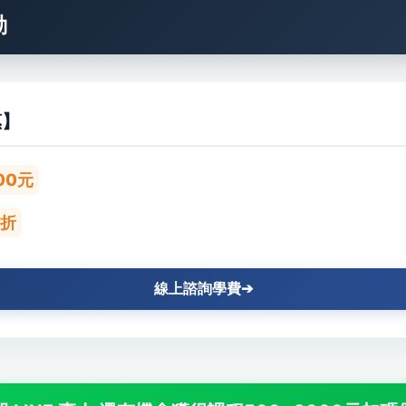
動
惠】
00元
5折
線上諮詢學費➔