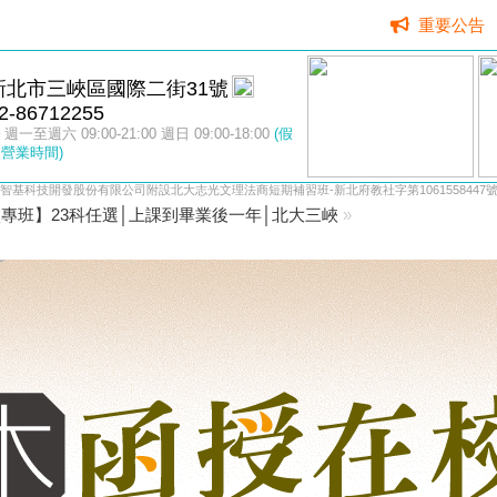
重要公告
新北市三峽區國際二街31號
2-86712255
週一至週六 09:00-21:00 週日 09:00-18:00
(假
營業時間)
智基科技開發股份有限公司附設北大志光文理法商短期補習班-新北府教社字第1061558447
專班】23科任選│上課到畢業後一年│北大三峽
»