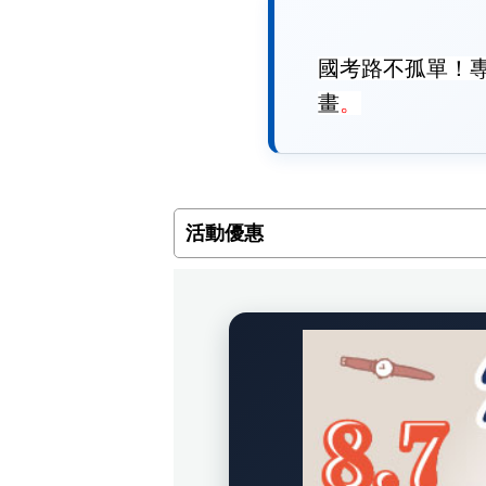
國考路不孤單！
畫
。
活動優惠