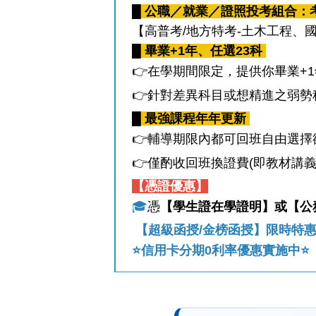
█ 公職／就業／證照投考組合
【高普考/地方特考-土木工程、
█ 畢業+1年、任選23科
👉在學期間限定，提供你畢業+
👉針對差異科目或想精進之弱勢
█ 最強課程年年更新
👉輔導期限內都可回班自由選
👉僅酌收回班換證費(即教材講義
【憑證優惠】
🎓
憑
【學生證在學證明】或【公
【超級函授/金榜函授】
限時特
⭐信用卡分期0利率優惠實施中⭐