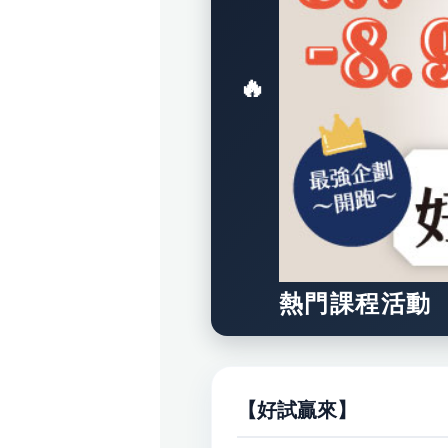
熱門課程活動
【好試贏來】