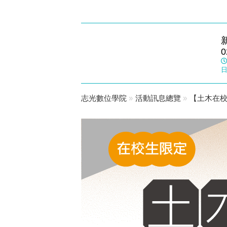
三峽北大
0
志光數位學院
日
志光數位學院
»
活動訊息總覽
»
【土木在校