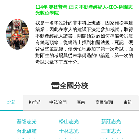
114年 專技普考 正取 不動產經紀人-江O-桃園志
光數位學院
我是一名學設計的非本科上班族，因家族從事建
築業，因此在家人的建議下決定參加考試，取得
不動產經紀人證書，剛開始對於如何準備考試沒
有絲毫頭緒，從網路上找到相關法規，死記、硬
背做些筆記後，便匆忙地參加了第一次考試，面
對陌生的考場與從末準備過的申論題，第一次的
考試只拿下了五十分。
全國分校
北部
桃竹苗
中部/金門
嘉南
高屏/澎湖
東部
基隆志光
松山志光
新莊志光
台北旗艦
士林志光
三重志光