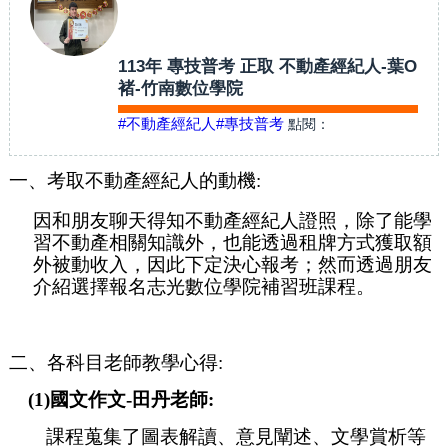
113年 專技普考 正取 不動產經紀人-葉O
褚-竹南數位學院
#不動產經紀人
#專技普考
點閱：
一、考取不動產經紀人的動機:
因和朋友聊天得知不動產經紀人證照，除了能學
習不動產相關知識外，也能透過租牌方式獲取額
外被動收入，因此下定決心報考；然而透過朋友
介紹選擇報名志光
數位學院
補習班課程。
二、各科目老師教學心得:
(1)國文作文-田丹老師:
課程蒐集了圖表解讀、意見闡述、文學賞析等