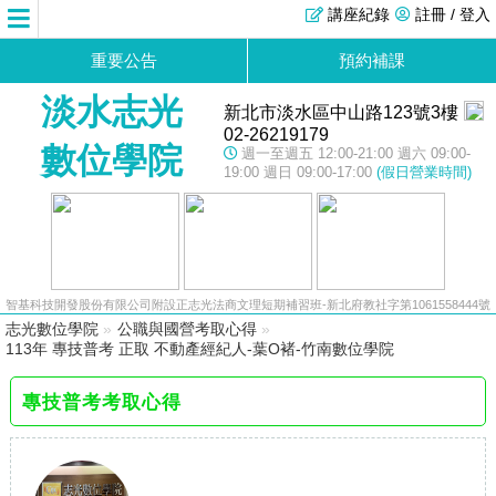
講座紀錄
註冊 / 登入
重要公告
預約補課
淡水志光
新北市淡水區中山路123號3樓
02-26219179
數位學院
週一至週五 12:00-21:00 週六 09:00-
19:00 週日 09:00-17:00
(假日營業時間)
智基科技開發股份有限公司附設正志光法商文理短期補習班-新北府教社字第1061558444號
志光數位學院
»
公職與國營考取心得
»
113年 專技普考 正取 不動產經紀人-葉O褚-竹南數位學院
專技普考考取心得