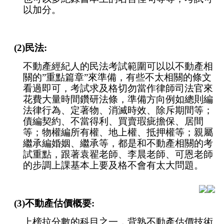
以加分。
(2)民法:
不動產經紀人的民法考試範圍可以以不動產相
關的”重點篇章”來準備，有些不太相關的條文
看過即可，考試求及格切勿當作律師司法官來
花費大量時間鑽研法條，準備方向例如總則編
法律行為、定著物、消滅時效、除斥期間等；
債編契約、不當得利、買賣瑕疵擔保、居間
等；物權編所有權、地上權、抵押權等；親屬
繼承編婚姻、繼承等，都是和不動產相關的考
試重點，跟著袁翟老師、李晨老師、可恩老師
的步調上課基本上要及格不會有太大問題。
(3)不動產估價概要:
上榜拉分數的科目之一，背熟不動產估價技術