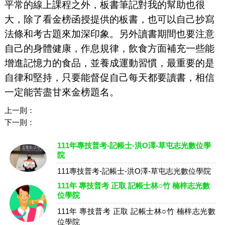
平常的線上課程之外，板書筆記對我的幫助也很
大，除了看
金榜函授提供
的板書，也可以自己抄寫
法條和考古題來加深印象。另外讀書期間也要注意
自己的身體健康，作息規律，飲食方面補充一些能
增進記憶力的食品，並養成運動習慣，最重要的是
自律和堅持，只要能督促自己每天都要讀書，相信
一定能苦盡甘來金榜題名。
上一則：
下一則：
111年專技普考-記帳士-洪O澤-草屯志光數位學
院
111專技普考-記帳士-洪O澤-草屯志光數位學院
111年 專技普考 正取 記帳士林○竹 楠梓志光數
位學院
111年 專技普考 正取 記帳士林○竹 楠梓志光數
位學院