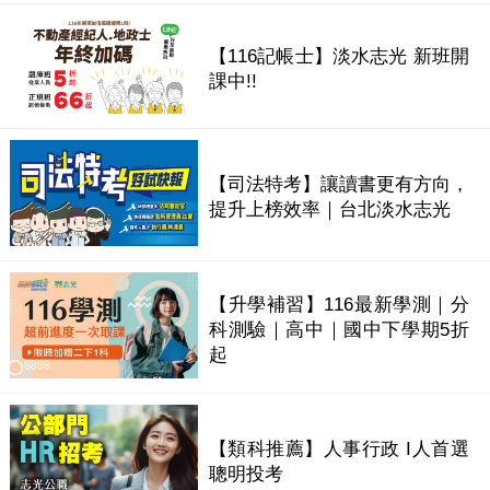
【116記帳士】淡水志光 新班開
課中!!
【司法特考】讓讀書更有方向，
提升上榜效率｜台北淡水志光
【升學補習】116最新學測｜分
科測驗｜高中｜國中下學期5折
起
【類科推薦】人事行政 I人首選
聰明投考