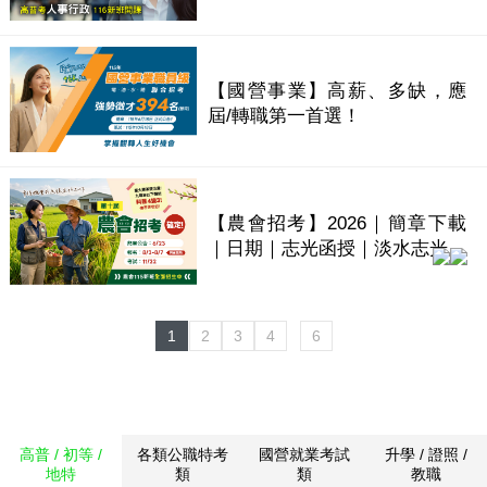
【國營事業】高薪、多缺，應
屆/轉職第一首選！
【農會招考】2026｜簡章下載
｜日期｜志光函授｜淡水志光
1
2
3
4
6
高普 / 初等 /
各類公職特考
國營就業考試
升學 / 證照 /
地特
類
類
教職