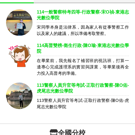
114一般警察特考四等-行政警察-宋O禎-東港志
光數位學院
宋同學本身是法律系，因為家人有從事警察工作
以及家人的建議，所以準備考取警察。
114高普雙榜-衛生行政-陳O瑜-東港志光數位學
院
在畢業前，我先報名了補習班的視訊班，打算一
邊專心完成護理系的實習與課業，等畢業後再全
力投入高普考的準備。
113警察人員升官等考試-正取行政警察-陳O佑-
虎尾志光數位學院
113警察人員升官等考試-正取行政警察-陳O佑-虎
尾志光數位學院
全國分校