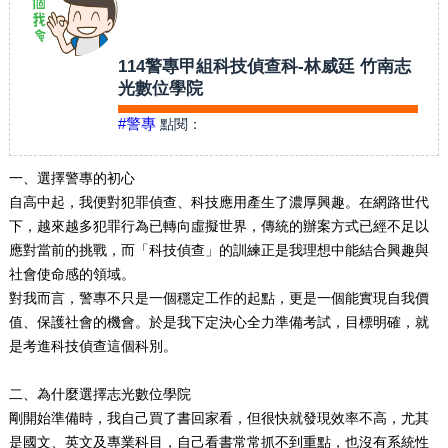
114警專甲組科技偵查科-林威廷 竹南志
光數位學院
#警專
點閱：
一、選擇警專的初心
自高中起，我便對犯罪偵查、科技應用產生了濃厚興趣。在網路世代
下，越來越多犯罪行為已轉向虛擬世界，傳統的辦案方式已經不足以
應對當前的挑戰，而「科技偵查」的訓練正是我理想中能結合興趣與
社會使命感的領域。
對我而言，警專不只是一個穩定工作的起點，更是一個能實現自我價
值、保護社會的機會。於是我下定決心全力準備考試，目標明確，就
是考進科技偵查這個科別。
二、為什麼選擇志光數位學院
剛開始準備時，我自己買了書回家看，但很快就發現效率不高，尤其
是國文、英文及專業科目，自己看書常常抓不到重點，也沒有系統性