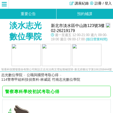
講座紀錄
註冊 / 登入
重要公告
預約補課
淡水志光
新北市淡水區中山路123號3樓
02-26219179
數位學院
週一至週五 12:00-21:00 週六 09:00-
19:00 週日 09:00-17:00
(假日營業時間)
智基科技開發股份有限公司附設正志光法商文理短期補習班-新北府教社字第1061558444號
志光數位學院
»
公職與國營考取心得
»
114警專甲組科技偵查科-林威廷 竹南志光數位學院
警察專科學校初試考取心得