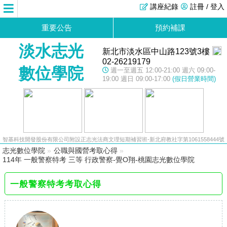
講座紀錄
註冊 / 登入
重要公告
預約補課
淡水志光
新北市淡水區中山路123號3樓
02-26219179
數位學院
週一至週五 12:00-21:00 週六 09:00-
19:00 週日 09:00-17:00
(假日營業時間)
智基科技開發股份有限公司附設正志光法商文理短期補習班-新北府教社字第1061558444號
志光數位學院
»
公職與國營考取心得
»
114年 一般警察特考 三等 行政警察-覺O翔-桃園志光數位學院
一般警察特考考取心得