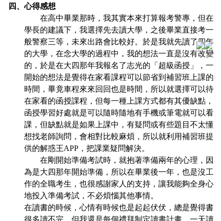
四、心得感想
在高中畢業那時，我其實本來打算報考警專，但在
學長的建議下，我選擇先去讀大學，之後畢業直接考一
般警察三等，未來出路會比較好。於是我就先讀了四年
的大學，在念大學的過程中，我的想法一直是沒有改變
的，於是在大四那年我報名了志光的「超級函授」，一
開始的想法是覺得在家看課程可以節省到補習班上課的
時間，畢竟車程來來回回也是時間，所以就選擇可以待
在家看的函授課程，但每一種上課方式都有其優缺點，
函授學習好處就是可以隨時隨地有手機或筆電就可以看
課，但缺點就是如果上課中，有疑問或有些題目不太懂
想找老師詢問，會相對比較麻煩，所以就利用補習班提
供的解惑王APP，把課業疑問解決。
在剛開始準備考試時，就抱著準備兩年的心理，因
為是大四那年開始準備，所以在畢業後一年，也是沒工
作的全職考生，也很感謝家人的支持，讓我能夠全身心
地投入準備考試，不必煩惱其他事情。
在讀書的時候，心情有時候也是起起伏伏，總是覺得書
很多讀不完，但我還是每個禮拜制定讀書計畫，一天讀