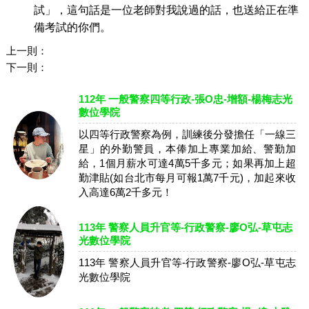
試」，這句話是一位老師對我說過的話，也送給正在準
備考試的你們。
上一則：
下一則：
112年 一般警察四等行政-張O忠-增額-楊梅志光
數位學院
以四等行政警察為例，訓練後分發擔任「一線三
星」的外勤警員，本俸加上專業加給、警勤加
給，1個月薪水可達4萬5千多元；如果再加上超
勤津貼(如台北市每月可報1萬7千元)，加起來收
入高達6萬2千多元！
113年 警察人員升官等-行政警察-廖O弘-草屯志
光數位學院
113年 警察人員升官等-行政警察-廖O弘-草屯志
光數位學院