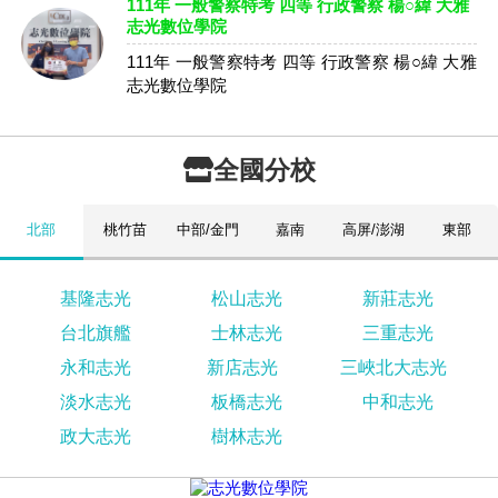
111年 一般警察特考 四等 行政警察 楊○緯 大雅
志光數位學院
111年 一般警察特考 四等 行政警察 楊○緯 大雅
志光數位學院
全國分校
北部
桃竹苗
中部/金門
嘉南
高屏/澎湖
東部
基隆志光
松山志光
新莊志光
台北旗艦
士林志光
三重志光
永和志光
新店志光
三峽北大志光
淡水志光
板橋志光
中和志光
政大志光
樹林志光