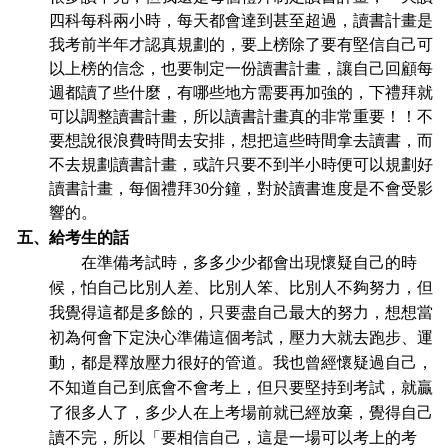
四科每科兩小時，每天都會達到甚至超過，讀書計畫是
我考前半年才認真規劃的，要上榜除了要有堅信自己可
以上榜的信念，也要制定一份讀書計畫，讓自己回顧每
週都讀了些什麼，有哪些地方需要再加強的，下禮拜就
可以調整讀書計畫，所以讀書計畫真的非常重要！！不
要想說很浪費時間去安排，想把這些時間拿去讀書，而
不去規劃讀書計畫，或許只要不到半小時便可以規劃好
讀書計畫，每個禮拜30分鐘，對於讀書進度是不會受影
響的。
五、給考生的話
在準備考試時，多多少少都會出現懷疑自己的時
候，怕自己比別人差、比別人笨、比別人不夠努力，但
我覺得這都是多餘的，只要盡自己最大的努力，想想當
初為何會下定決心準備這個考試，壓力大就去跑步、運
動，都是釋放壓力很好的管道。我也曾經懷疑過自己，
不知道自己到底會不會考上，但只要堅持到考試，就贏
了很多人了，多少人在上考場前就已經放棄，覺得自己
讀不完，所以「要相信自己，這是一場可以考上的考