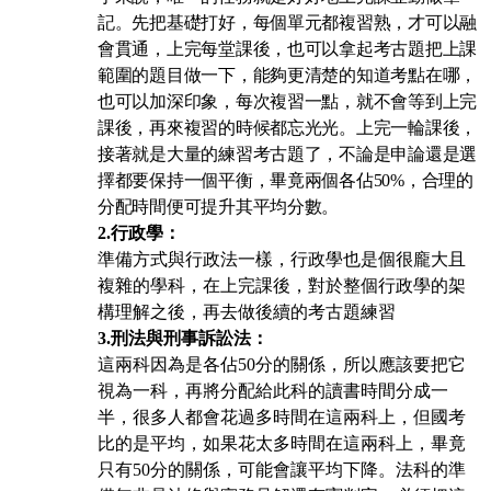
記。先把基礎打好，每個單元都複習熟，才可以融
會貫通，上完每堂課後，也可以拿起考古題把上課
範圍的題目做一下，能夠更清楚的知道考點在哪，
也可以加深印象，每次複習一點，就不會等到上完
課後，再來複習的時候都忘光光。上完一輪課後，
接著就是大量的練習考古題了，不論是申論還是選
擇都要保持一個平衡，畢竟兩個各佔50%，合理的
分配時間便可提升其平均分數。
2.
行政學：
準備方式與行政法一樣，行政學也是個很龐大且
複雜的學科，在上完課後，對於整個行政學的架
構理解之後，再去做後續的考古題練習
3.
刑法與刑事訴訟法：
這兩科因為是各佔50分的關係，所以應該要把它
視為一科，再將分配給此科的讀書時間分成一
半，很多人都會花過多時間在這兩科上，但國考
比的是平均，如果花太多時間在這兩科上，畢竟
只有50分的關係，可能會讓平均下降。法科的準