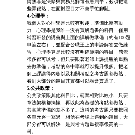
備無非是法條與實務見解還有憲判字，必須把這
些弄很熟，在面對題目才不會手忙腳亂。
4.
心理學：
我個人對心理學是比較有興趣，準備比較有動
力，心理學是我唯一沒有買解題書的科目，僅用
補習班發的講義與上面的詳解做準備（約有100題
申論左右），並配合公職王上的申論解答去做練
習，心理學算是比較沒有明確範圍的科目，感覺
很多都可以考，但只要跟著老師上課提醒的重點
去做準備，考點的命中率就可以提升很多。把老
師上課講得內容以及相關考點之考古題都做熟，
看到大部分的題目其實都可以融會貫通了。
5.
公共政策：
公共政策跟其他科目比，範圍相對比較小，只要
章法架構都搞懂，再以此為基礎的考點都做熟，
其實就準備的差不多了。這科的考古題只要按照
各單元逐一寫過，相信在考場上遇到的題
目，大
部分都可以解決，是與考古題重複率很高的一
科。