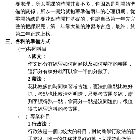
要處理，所以看課的時間其實不多，也因為是剛開始準
備的關係，所以一開始就抱著準備兩年的心理預期，從
零開始總是要花點時間打基礎的，也讓自己第一年先完
整的把課跟完，第二年靠大量的練習考古題，最終，於
第二年正式上榜。
三、各科的準備方式
（一)共同科目
1.
國文：
作文部分有練習如何起頭以及如何精準的審題，
這部分有練好就可以拿一半的分數了。
2.
憲法：
花比較多的時間練習考古題，憲法的重點比較好
抓，考點也比較清晰明瞭，只要考古題多練，憲
判字讀得熟一點，拿高分一點是沒問題的，很值
得去練習這科的考古題。
（二）專業科目
1.
行政法：
行政法是一個比較大的科目，對於剛學行政法的新
手來說，唯一的任務就是好好地上完課並勤做筆