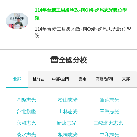
114年台糖工員級地政-柯O靖-虎尾志光數位學
院
114年台糖工員級地政-柯O靖-虎尾志光數位學
院
全國分校
北部
桃竹苗
中部/金門
嘉南
高屏/澎湖
東部
基隆志光
松山志光
新莊志光
台北旗艦
士林志光
三重志光
永和志光
新店志光
三峽北大志光
淡水志光
板橋志光
中和志光