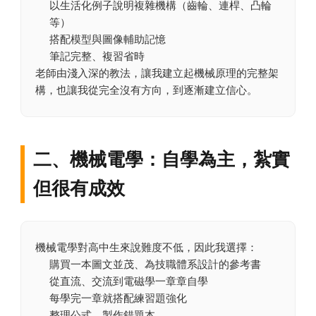
以生活化例子說明複雜機構（齒輪、連桿、凸輪
等）
搭配模型與圖像輔助記憶
筆記完整、複習省時
老師由淺入深的教法，讓我建立起機械原理的完整架
構，也讓我從完全沒有方向，到逐漸建立信心。
二、機械電學：自學為主，紮實
但很有成效
機械電學對高中生來說難度不低，因此我選擇：
購買一本圖文並茂、為技職體系設計的參考書
從直流、交流到電磁學一章章自學
每學完一章就搭配練習題強化
整理公式、製作錯題本