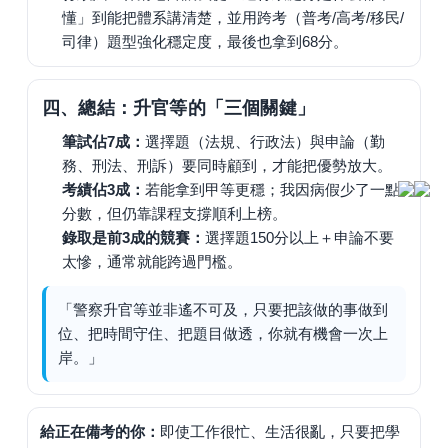
懂」到能把體系講清楚，並用跨考（普考/高考/移民/
司律）題型強化穩定度，最後也拿到68分。
四、總結：升官等的「三個關鍵」
筆試佔7成：
選擇題（法規、行政法）與申論（勤
務、刑法、刑訴）要同時顧到，才能把優勢放大。
考績佔3成：
若能拿到甲等更穩；我因病假少了一點
分數，但仍靠課程支撐順利上榜。
錄取是前3成的競賽：
選擇題150分以上＋申論不要
太慘，通常就能跨過門檻。
「警察升官等並非遙不可及，只要把該做的事做到
位、把時間守住、把題目做透，你就有機會一次上
岸。」
給正在備考的你：
即使工作很忙、生活很亂，只要把學