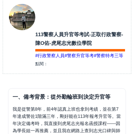
113警察人員升官等考試-正取行政警察-
陳O佑-虎尾志光數位學院
#行政警察人員
#警察升官等考
#警察特考三等
點閱：
一、備考背景：從外勤輪班到決定升官等
我是從警第8年，前4年認真上班也拿到考績，並在第7
年達成警佐1階滿三年，剛好能在113年報考升官等。當
年決定備考時，我直接到虎尾志光報名函授課程——因
為學長姐一再推薦，並且我在網路上查到志光口碑與師