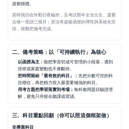
資都很穩。
當時我仍在外勤日夜輪班，且考試那年女兒出生、還要
去保一受訓三個月；若沒有超級函授的彈性與系統化安
排，很難把備考完成。
二、備考策略：以「可持續執行」為核心
以函授為主：
能把學習切成可管理的小段落，遇到
排班或家庭變動也不會斷掉。
把時間留給「最有效的科目」：
先把分數可控的科
目穩住，再把精力投入最需要補強的科目。
用考古題把學習落實到考場：
每科都用題目驗證理
解，避免只停留在聽課或背誦。
三、科目重點回顧（你可以照這個框架做）
非專業科目