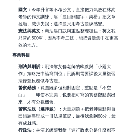
國文：
今年升官等不考公文，直接把力氣放在林嵩
老師的作文訓練，靠「題目關鍵字＋架構」把文章
拉順、減少失誤；選擇題只用考古題練感覺。
憲法與英文：
憲法靠口訣與重點整理穩住；英文我
只背約500單，因為不考二技，能把資源集中在更高
效的地方。
專業科目
刑法與刑訴：
刑法靠艾倫老師的幽默與「小題大
作」策略把申論寫到位；刑訴則需要課後大量複習
法條並反覆做考古題。
警察勤務：
範圍雖多但相對固定，重點是「不空
白」——即使不完美，也要把可寫的實務觀點寫出
來，才有分數機會。
警察法規（選擇題）：
大量刷題＋把老師重點與自
己錯題整理成一冊法規筆記，最後我拿到88分，最
有成就感。
行政法：
林清老師讓我從「連行政處分是什麼都不