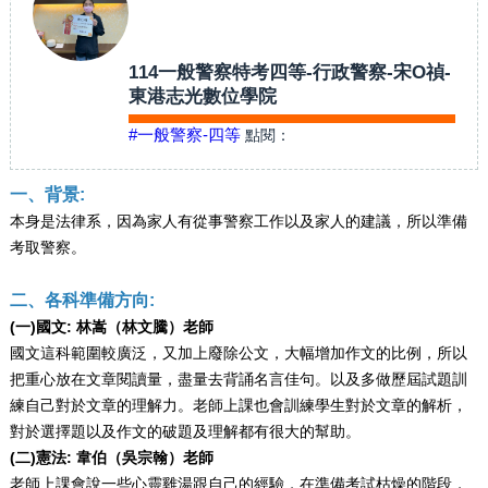
114一般警察特考四等-行政警察-宋O禎-
東港志光數位學院
#一般警察-四等
點閱：
一、背景:
本身是法律系，因為家人有從事警察工作以及家人的建議，所以準備
考取警察。
二、各科準備方向:
(一)國文: 林嵩（林文騰）老師
國文這科範圍較廣泛，又加上廢除公文，大幅增加作文的比例，所以
把重心放在文章閱讀量，盡量去背誦名言佳句。以及多做歷屆試題訓
練自己對於文章的理解力。老師上課也會訓練學生對於文章的解析，
對於選擇題以及作文的破題及理解都有很大的幫助。
(二)憲法: 韋伯（吳宗翰）老師
老師上課會說一些心靈雞湯跟自己的經驗，在準備考試枯燥的階段，