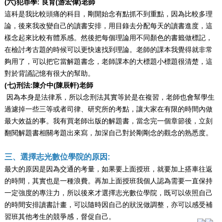
(六)犯罪學: 良育(游宏偉)老師
這科是我比較頭痛的科目，剛開始念有點抓不到重點，因為比較多理
論，後來我改變自己的讀書安排，用目錄去分配每天的讀書進度，這
樣念起來比較有體系感。然後把每個理論用不同顏色的書籤做標記，
在檢討考古題的時候可以更快速找到理論。老師的課本我覺得就非常
夠用了，可以把它當解題書念，老師課本的大標題小標題很清楚，這
對於背誦記憶有很大的幫助。
(七)刑法:陳介中(陳辰軒)老師
因為本身是法律系，所以念刑法其實等於是在複習，老師也會幫學生
過濾掉一些三等或者司律、研究所的考點，讓大家在有限的時間內做
最大效益的事。我有買老師出版的解題書，當念完一個章節後，立刻
翻閱解題書相關考題出來寫，加深自己對於剛剛念的觀念的熟悉度。
三、選擇志光數位學院的原因:
最大的原因是因為交通的考量，如果要上面授班，就要加上搭車往返
的時間，其實也是一種浪費。再加上面授班我個人認為需要一直保持
一定強度的專注力，所以後來才選擇志光數位學院，既可以依照自己
的時間安排讀書計畫，可以隨時因自己的狀況做調整，亦可以感受補
習班其他考生的競爭感，督促自己。