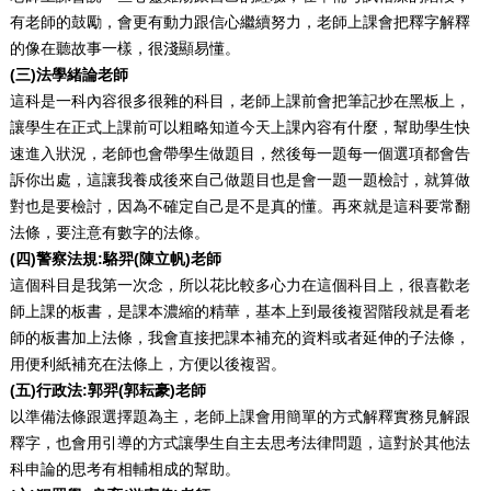
有老師的鼓勵，會更有動力跟信心繼續努力，老師上課會把釋字解釋
的像在聽故事一樣，很淺顯易懂。
(三)法學緒論老師
這科是一科內容很多很雜的科目，老師上課前會把筆記抄在黑板上，
讓學生在正式上課前可以粗略知道今天上課內容有什麼，幫助學生快
速進入狀況，老師也會帶學生做題目，然後每一題每一個選項都會告
訴你出處，這讓我養成後來自己做題目也是會一題一題檢討，就算做
對也是要檢討，因為不確定自己是不是真的懂。再來就是這科要常翻
法條，要注意有數字的法條。
(四)警察法規:駱羿(陳立帆)老師
這個科目是我第一次念，所以花比較多心力在這個科目上，很喜歡老
師上課的板書，是課本濃縮的精華，基本上到最後複習階段就是看老
師的板書加上法條，我會直接把課本補充的資料或者延伸的子法條，
用便利紙補充在法條上，方便以後複習。
(五)行政法:郭羿(郭耘豪)老師
以準備法條跟選擇題為主，老師上課會用簡單的方式解釋實務見解跟
釋字，也會用引導的方式讓學生自主去思考法律問題，這對於其他法
科申論的思考有相輔相成的幫助。