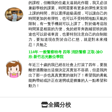
的課程，但離我的住處太遠就此作罷，我又必須
兼顧學校的課業，時間需要有更多的彈性來安排
上課的時間，所以選擇超級函授，可以讓自己的
時間更加的有彈性，也可以不受時間地點天氣的
限制，有一隻手機就可以上課了，對於備考這段
時間算是相當的方便，免於經常奔跑補習班的路
途也可以節省車資，也要特別注意自己的自制能
力，要知道現在對於自己仁慈，就是對未來殘
忍！共勉之
114年 一般警察特考 四等 消防警察 正取-涂O
欣-新竹志光數位學院
年近三十歲的我已經在社會上打滾了四年，要脫
離舒適圈做出這個決定其實並不容易，但是我跨
出了那一步也真真實實的做到了！希望我的勇氣
能夠帶給或許正在迷惘或是猶豫的人一點希望和
動力！
全國分校