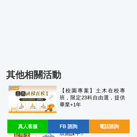
其他相關活動
【校園專案】土木在校專
班，限定23科自由選，提供
畢業+1年
【116記帳士】淡水志光 新
真人
客服
FB
諮詢
電話諮詢
班開課中!!