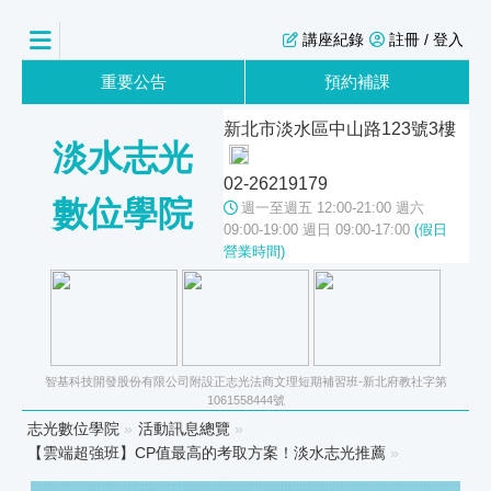
講座紀錄
註冊 / 登入
重要公告
預約補課
新北市淡水區中山路123號3樓
淡水志光
02-26219179
數位學院
週一至週五 12:00-21:00 週六
09:00-19:00 週日 09:00-17:00
(假日
營業時間)
智基科技開發股份有限公司附設正志光法商文理短期補習班-新北府教社字第
1061558444號
志光數位學院
»
活動訊息總覽
»
【雲端超強班】CP值最高的考取方案！淡水志光推薦
»