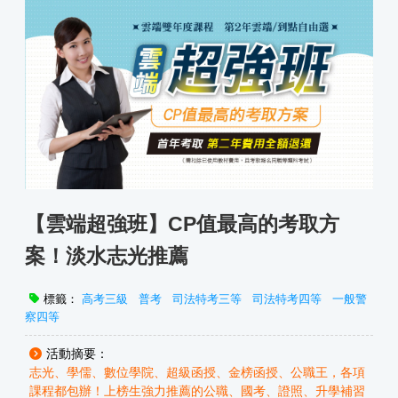
【雲端超強班】CP值最高的考取方
案！淡水志光推薦
標籤：
高考三級
普考
司法特考三等
司法特考四等
一般警
察四等
活動摘要：
志光、學儒、數位學院、超級函授、金榜函授、公職王，各項
課程都包辦！上榜生強力推薦的公職、國考、證照、升學補習