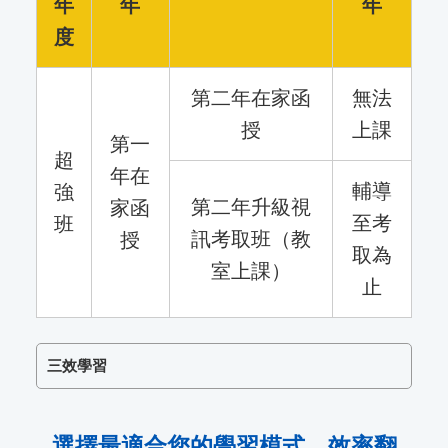
年
年
年
度
第二年在家函
無法
授
上課
第一
超
年在
輔導
強
第二年升級視
家函
至考
班
訊考取班（教
授
取為
室上課）
止
三效學習
選擇最適合您的學習模式，效率翻