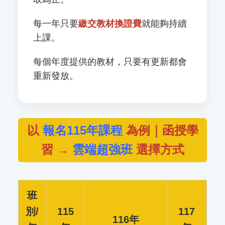
每一年只要
繳交教材換證費
就能夠持續
上課。
每個年度提供的教材，只要有更新都會
重新發放。
以
報名115年課程
為例｜函授學
習 →
雲端超強班
選擇方式
班
別/
115
117
116年