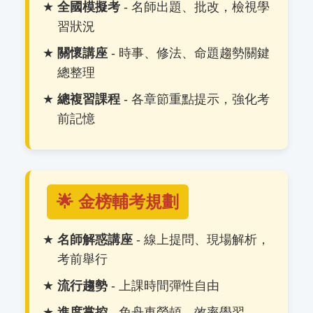
全國模擬考
- 名師出題、批改，檢視學
習狀況
關懷講座
- 時事、修法、命題趨勢關鍵
總整理
總複習課程
- 各章節重點提示，強化考
前記憶
🌟 金榜輔考規劃
名師解惑講座
- 線上提問、現場解析，
考前舉行
流行趨勢
- 上課時間彈性自由
進度掌控
- 免舟車勞頓，效率學習