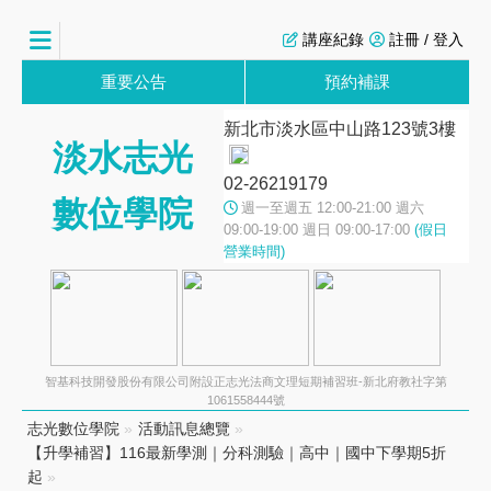
講座紀錄
註冊 / 登入
重要公告
預約補課
新北市淡水區中山路123號3樓
淡水志光
02-26219179
數位學院
週一至週五 12:00-21:00 週六
09:00-19:00 週日 09:00-17:00
(假日
營業時間)
智基科技開發股份有限公司附設正志光法商文理短期補習班-新北府教社字第
1061558444號
志光數位學院
»
活動訊息總覽
»
【升學補習】116最新學測｜分科測驗｜高中｜國中下學期5折
起
»