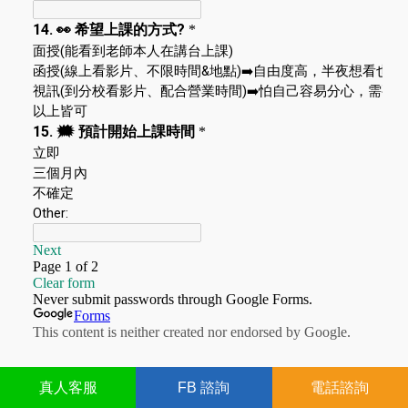
真人
客服
FB
諮詢
電話諮詢