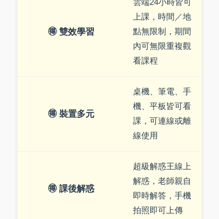
雲端24小時皆可
上課，時間／地
🉐 雙效學習
點無限制，期間
內可無限重複觀
看課程
桌機、筆電、手
機、平板皆可看
🉐 裝置多元
課，可連線或離
線使用
超級解惑王線上
解惑，老師親自
🉐 課後解惑
即時解答，手機
拍照即可上傳