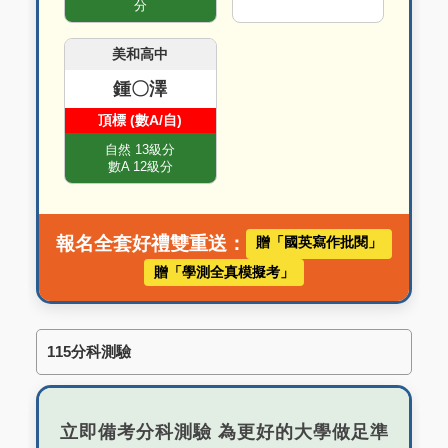
分
美和高中
鍾〇澤
頂標 (數A/自)
自然 13級分
數A 12級分
報名全套好禮雙重送：
贈「國英寫作批閱」
贈「學測全真模擬考」
115分科測驗
立即備考分科測驗 為更好的大學做足準