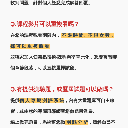
收到問題，針對個人疑惑完成解答回覆。
Q.課程影片可以重複看嗎？
在您的課程觀看期限內，
不 限 時 間、不 限 次 數，
都 可 以 重 複 觀 看
並獨家加入知識點技術-課程精準單元化，想要複習哪
個章節段落，可以直接選擇該段。
Q.有提供測驗題，或歷屆試題可以做嗎？
提供
個 人 專 屬 測 評 系 統
，內有大量題庫可自主練
習，或由您的專屬班導師替您做題目派卷。
線上做完題目，系統幫您做
弱 點 分 析
，瞭解自己不