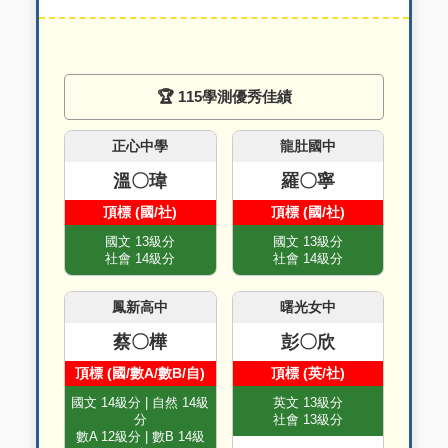
🏆 115學測優秀佳績
正心中學
龍肚國中
溫〇瑋
羅〇寧
頂標 (國/社)
頂標 (國/社)
國文 13級分
國文 13級分
社會 14級分
社會 14級分
鳳新高中
曙光女中
蔡〇樺
彭〇欣
頂標 (國/數A/數B/自)
頂標 (英/社)
國文 14級分 | 自然 14級
英文 13級分
分
社會 13級分
數A 12級分 | 數B 14級