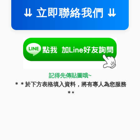
⇊ 立即聯絡我們 ⇊
記得先傳貼圖哦~
＊＊於下方表格填入資料，將有專人為您服務
＊*