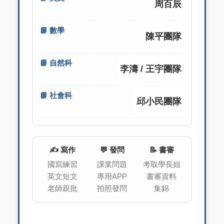
周百辰
📘 數學
陳平團隊
📘 自然科
李濤 / 王宇團隊
📘 社會科
邱小民團隊
✍️ 寫作
💬 發問
📝 書審
國寫練習
課業問題
考取學長姐
英文短文
專用APP
書審資料
老師親批
拍照發問
集錦