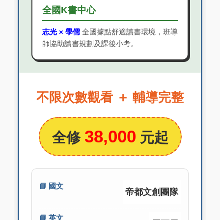
全國K書中心
志光 × 學儒
全國據點舒適讀書環境，班導
師協助讀書規劃及課後小考。
不限次數觀看 ＋ 輔導完整
38,000
全修
元起
📘 國文
帝都文創團隊
📘 英文