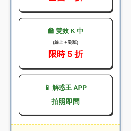
🏫 雙效 K 中
(線上 + 到班)
限時 5 折
📱 解惑王 APP
拍照即問