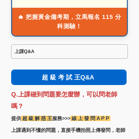
🔥 把握黃金備考期，立馬報名 115 分
科測驗！
上課Q&A
超 級 考 試 王Q&A
Q.上課碰到問題要怎麼辦，可以問老師
嗎？
提供
超 級 解 惑 王
服務>>>
線 上 發 問 A P P
上課遇到不懂的問題，直接手機拍照上傳發問，老師