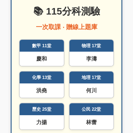
📚 115分科測驗
一次取課 ‧ 贈線上題庫
數甲 11堂
物理 17堂
慶和
李濤
化學 13堂
地理 17堂
洪堯
何川
歷史 25堂
公民 22堂
力揚
林蕾