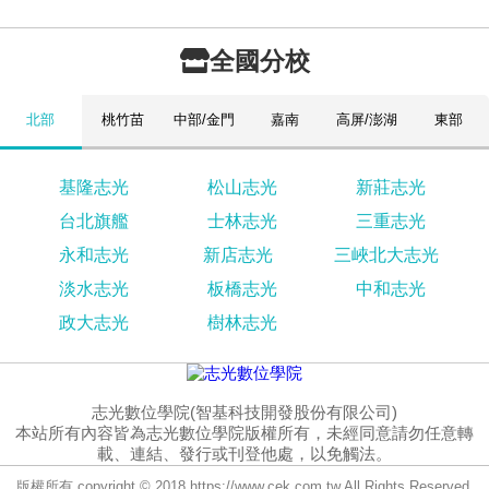
全國分校
北部
桃竹苗
中部/金門
嘉南
高屏/澎湖
東部
基隆志光
松山志光
新莊志光
台北旗艦
士林志光
三重志光
永和志光
新店志光
三峽北大志光
淡水志光
板橋志光
中和志光
政大志光
樹林志光
志光數位學院(智基科技開發股份有限公司)
本站所有內容皆為志光數位學院版權所有，未經同意請勿任意轉
載、連結、發行或刊登他處，以免觸法。
版權所有 copyright © 2018 https://www.cek.com.tw All Rights Reserved.