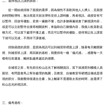
二、選擇視訊上課的原因：
從一開始就排除了面授的選擇，因為個性不喜歡與他人人擠人，且面授
的時間較彈性，無法視當天狀況彈性安排上課時數，再者視訊、函授皆有可
以暫停、回放等優點，若第一遍聽不懂，也許多聽兩遍就會了解授課內容，
或是可以立刻暫停去搜尋相關資料，來協助自己聽懂內容，我個人較喜歡這
種方式，可以當下處理不懂之處，而且可以暫停的優點，使得筆記在上課當
下就可以完成，不用待下課後補。
排除函授的原因，是因為視訊可以到補習班裡面上課，隨著每天離開家
裡、到補習班上課、再回家的過程，我覺得有一種「儀式感」，感覺每一天
都有往前邁進，離終點越來越近的感覺。
在補習之前，有先前往松山志光了解相關資訊，當下就感受到櫃檯人員
親切、有問題會馬上幫你處理的氛圍，且教室、自修教室等硬體設備或是環
境的部分，我都覺得很適合念書，加上離家不需通勤太長的時間，故選擇了
松山志光的視訊班。
三、備考過程：