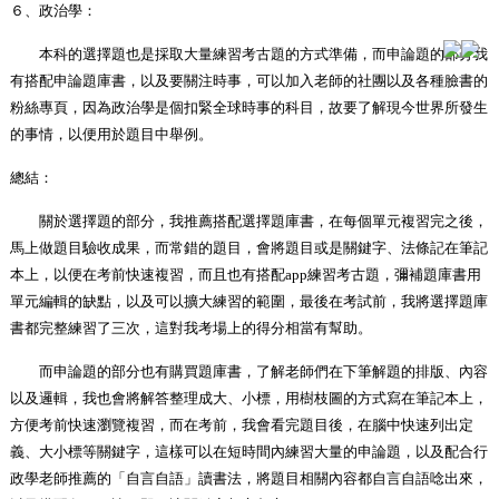
６、政治學：
本科的選擇題也是採取大量練習考古題的方式準備，而申論題的部分我
有搭配申論題庫書，以及要關注時事，可以加入老師的社團以及各種臉書的
粉絲專頁，因為政治學是個扣緊全球時事的科目，故要了解現今世界所發生
的事情，以便用於題目中舉例。
總結：
關於選擇題的部分，我推薦搭配選擇題庫書，在每個單元複習完之後，
馬上做題目驗收成果，而常錯的題目，會將題目或是關鍵字、法條記在筆記
本上，以便在考前快速複習，而且也有搭配
app
練習考古題，彌補題庫書用
單元編輯的缺點，以及可以擴大練習的範圍，最後在考試前，我將選擇題庫
書都完整練習了三次，這對我考場上的得分相當有幫助。
而申論題的部分也有購買題庫書，了解老師們在下筆解題的排版、內容
以及邏輯，我也會將解答整理成大、小標，用樹枝圖的方式寫在筆記本上，
方便考前快速瀏覽複習，而在考前，我會看完題目後，在腦中快速列出定
義、大小標等關鍵字，這樣可以在短時間內練習大量的申論題，以及配合行
政學老師推薦的「自言自語」讀書法，將題目相關內容都自言自語唸出來，