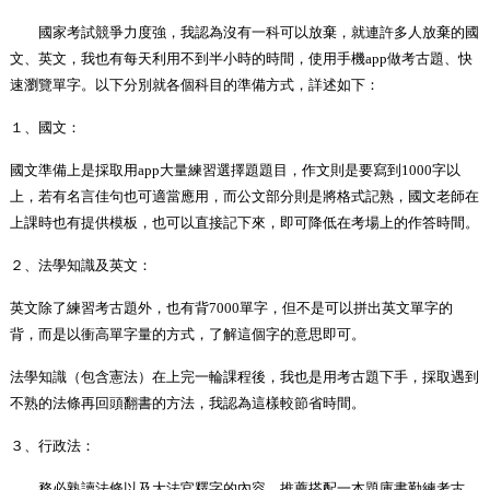
國家考試競爭力度強，我認為沒有一科可以放棄，就連許多人放棄的國
文、英文，我也有每天利用不到半小時的時間，使用手機
app
做考古題、快
速瀏覽單字。以下分別就各個科目的準備方式，詳述如下：
１、國文：
國文準備上是採取用
app
大量練習選擇題題目，作文則是要寫到
1000
字以
上，若有名言佳句也可適當應用，而公文部分則是將格式記熟，國文老師在
上課時也有提供模板，也可以直接記下來，即可降低在考場上的作答時間。
２、法學知識及英文：
英文除了練習考古題外，也有背
7000
單字，但不是可以拼出英文單字的
背，而是以衝高單字量的方式，了解這個字的意思即可。
法學知識（包含憲法）在上完一輪課程後，我也是用考古題下手，採取遇到
不熟的法條再回頭翻書的方法，我認為這樣較節省時間。
３、行政法：
務必熟讀法條以及大法官釋字的內容，推薦搭配一本題庫書勤練考古