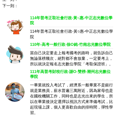
下一則：
114年普考正取社會行政-黃○惠-中正志光數位學
院
114年普考正取社會行政-黃○惠-中正志光數位學
院
110年-高考一般行政-徐O銘-竹南志光數位學院
當自己決定要走上報考國考的路時，就告訴自己
無論落榜幾次，絕對都不會放棄，一定要考上，
所以就決定報名志光數位學院「考取保證班」。
111年高普考財稅行政-謝O-雙榜-潮州志光數位
學院
一畢業就投入考試了，經濟系一般畢業不是銀行
就是業務員，薪水普遍三萬附近，因為家母也是
在國稅機關工作，同時也是志光出來的學生，所
以在畢業後決定選擇以視訊方式來準備考試，比
起現場上課，個人更喜歡自由的排時間，彈性學
習。