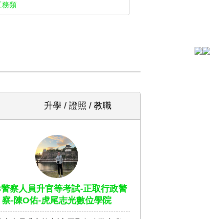
工務類
升學 / 證照 / 教職
13警察人員升官等考試-正取行政警
察-陳O佑-虎尾志光數位學院