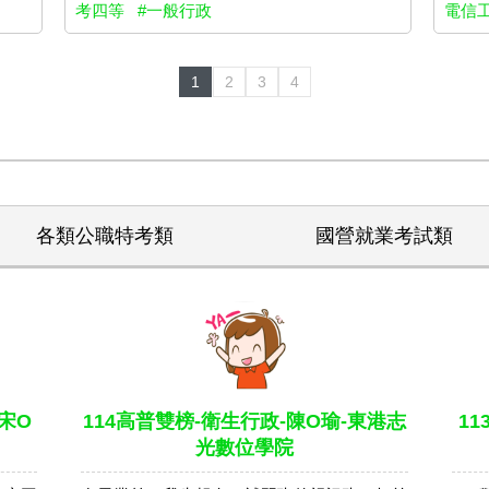
考四等
#一般行政
電信
1
2
3
4
各類公職特考類
國營就業考試類
宋O
114高普雙榜-衛生行政-陳O瑜-東港志
1
光數位學院