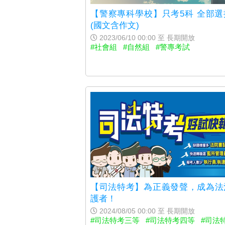
【警察專科學校】只考5科 全部選
(國文含作文)
2023/06/10 00:00 至 長期開放
#社會組
#自然組
#警專考試
【司法特考】為正義發聲，成為法
護者！
2024/08/05 00:00 至 長期開放
#司法特考三等
#司法特考四等
#司法