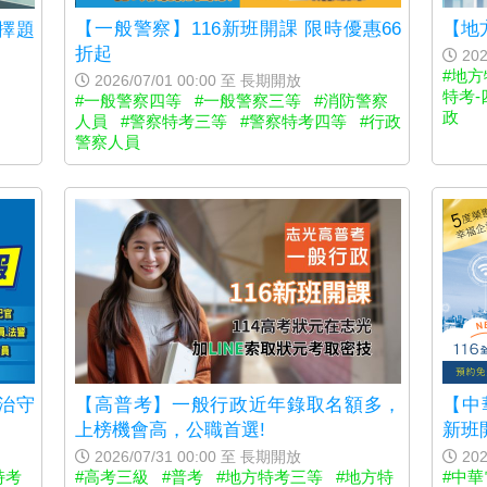
【地
【一般警察】116新班開課 限時優惠66
擇題
折起
202
#地方
2026/07/01 00:00 至 長期開放
特考-
#一般警察四等
#一般警察三等
#消防警察
政
人員
#警察特考三等
#警察特考四等
#行政
警察人員
治守
【高普考】一般行政近年錄取名額多，
【中
上榜機會高，公職首選!
新班
2026/07/31 00:00 至 長期開放
202
特考
#高考三級
#普考
#地方特考三等
#地方特
#中