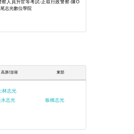
3警察人員升官等考試-正取行政警察-陳O
虎尾志光數位學院
高屏/澎湖
東部
士林志光
淡水志光
板橋志光