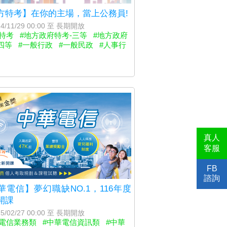
方特考】在你的主場，當上公務員!
4/11/29 00:00 至 長期開放
特考
#地方政府特考-三等
#地方政府
四等
#一般行政
#一般民政
#人事行
真人
客服
FB
諮詢
華電信】夢幻職缺NO.1，116年度
開課
5/02/27 00:00 至 長期開放
華電信業務類
#中華電信資訊類
#中華