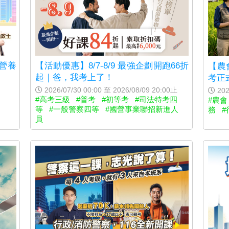
.營養
【活動優惠】8/7-8/9 最強企劃開跑66折
【農
起｜爸，我考上了！
考正
2026/07/30 00:00 至 2026/08/09 20:00止
202
#高考三級
#普考
#初等考
#司法特考四
#農會
等
#一般警察四等
#國營事業聯招新進人
務
#
員