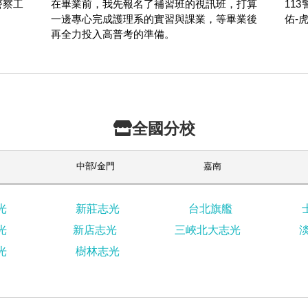
警察工
在畢業前，我先報名了補習班的視訊班，打算
11
。
一邊專心完成護理系的實習與課業，等畢業後
佑-
再全力投入高普考的準備。
全國分校
中部/金門
嘉南
光
新莊志光
台北旗艦
光
新店志光
三峽北大志光
光
樹林志光