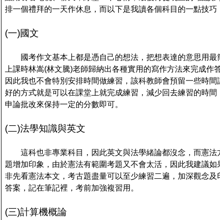
排一個禮拜的一天作休息，而以下是我讀各個科目的一點技巧
(
一)國文
國考作文基本上都是憑自己的想法，把想表達的意思用最
上課時
林嵩(林文騰)老
師歸納出各種實用的寫作方法來完成作
因此我也不會特別安排時間做練習，該科教師會預留一些時間
好的方式就是可以在課堂上就完成練習，減少回去練習的時間
申論批改來保持一定的分數即可。
(
二)法學知識與英文
這科也非專業科目，因此英文與法學緒論都沒念，而憲法
題增加印象，由於憲法有範圍考題又不會太活，因此我建議如
非先看憲法本文，考古題盡量可以至少練習二遍，加深觀念及
答案，記在筆記裡，考前加強複習用。
(
三)計算機概論