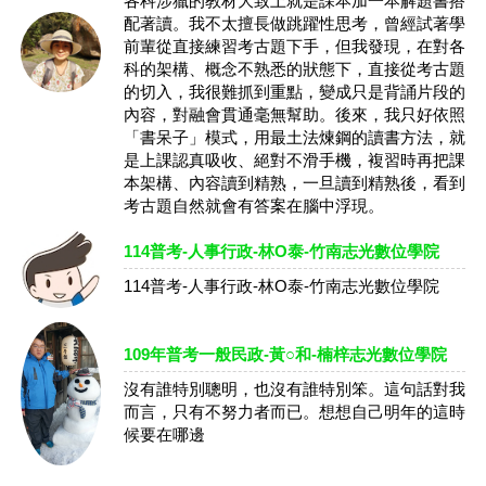
各科涉獵的教材大致上就是課本加一本解題書搭
配著讀。我不太擅長做跳躍性思考，曾經試著學
前輩從直接練習考古題下手，但我發現，在對各
科的架構、概念不熟悉的狀態下，直接從考古題
的切入，我很難抓到重點，變成只是背誦片段的
內容，對融會貫通毫無幫助。後來，我只好依照
「書呆子」模式，用最土法煉鋼的讀書方法，就
是上課認真吸收、絕對不滑手機，複習時再把課
本架構、內容讀到精熟，一旦讀到精熟後，看到
考古題自然就會有答案在腦中浮現。
114普考-人事行政-林O泰-竹南志光數位學院
114普考-人事行政-林O泰-竹南志光數位學院
109年普考一般民政-黃○和-楠梓志光數位學院
沒有誰特別聰明，也沒有誰特別笨。這句話對我
而言，只有不努力者而已。想想自己明年的這時
候要在哪邊