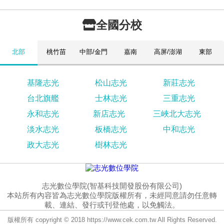
全國分校
北部
桃竹苗
中部/金門
嘉南
高屏/澎湖
東部
基隆志光
松山志光
新莊志光
台北旗艦
士林志光
三重志光
永和志光
新店志光
三峽北大志光
淡水志光
板橋志光
中和志光
政大志光
樹林志光
志光數位學院(智基科技開發股份有限公司)
本站所有內容皆為志光數位學院版權所有，未經同意請勿任意轉
載、連結、發行或刊登他處，以免觸法。
版權所有 copyright © 2018 https://www.cek.com.tw All Rights Reserved.