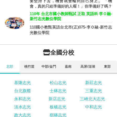
要堅持下去，機會就會輪到自己身上。 「機
會，真的只給準備好的人喔！」你準備好了嗎？
110年 台北市國小教師甄試 正取 英語科 李Ｏ融-
新竹志光數位學院
110國小教甄英語台北市(正)075-李Ｏ融-新竹志
光數位學院
全國分校
北部
桃竹苗
中部/金門
嘉南
高屏/澎湖
東部
基隆志光
松山志光
新莊志光
台北旗艦
士林志光
三重志光
永和志光
新店志光
三峽北大志光
淡水志光
板橋志光
中和志光
政大志光
樹林志光