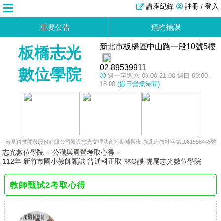
講座紀錄
註冊 / 登入
重要公告
預約補課
新北市板橋區中山路一段10號5樓
板橋志光
02-89539911
數位學院
週一至週六 09:00-21:00 週日 09:00-
18:00
(假日營業時間)
智基科技開發股份有限公司附設志光文理法商短期補習班-新北府教社字第1061558445號
志光數位學院
»
公職與國營考取心得
»
112年 新竹市國小教師甄試 普通科正取-林O靜-虎尾志光數位學院
教師甄試2考取心得