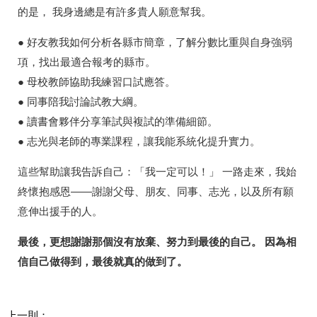
的是， 我身邊總是有許多貴人願意幫我。
● 好友教我如何分析各縣市簡章，了解分數比重與自身強弱
項，找出最適合報考的縣市。
● 母校教師協助我練習口試應答。
● 同事陪我討論試教大綱。
● 讀書會夥伴分享筆試與複試的準備細節。
● 志光與老師的專業課程，讓我能系統化提升實力。
這些幫助讓我告訴自己：「我一定可以！」 一路走來，我始
終懷抱感恩——謝謝父母、朋友、同事、志光，以及所有願
意伸出援手的人。
最後，更想謝謝那個沒有放棄、努力到最後的自己。 因為相
信自己做得到，最後就真的做到了。
上一則：