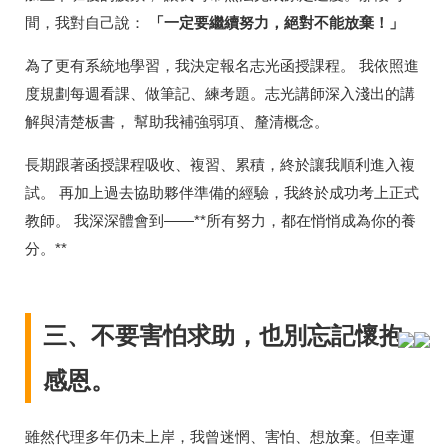
間，我對自己說：
「一定要繼續努力，絕對不能放棄！」
為了更有系統地學習，我決定報名志光函授課程。 我依照進
度規劃每週看課、做筆記、練考題。志光講師深入淺出的講
解與清楚板書， 幫助我補強弱項、釐清概念。
長期跟著函授課程吸收、複習、累積，終於讓我順利進入複
試。 再加上過去協助夥伴準備的經驗，我終於成功考上正式
教師。 我深深體會到——**所有努力，都在悄悄成為你的養
分。**
三、不要害怕求助，也別忘記懷抱
感恩。
雖然代理多年仍未上岸，我曾迷惘、害怕、想放棄。但幸運