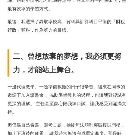
課、遇到不懂的地方能隨時暫停， 對非本科生的我來說，是
最有效率的學習方式。
最後，我選擇了錄取率較高、背科與計算科目平衡的「財稅
行政」類科，作為努力的目標。
二、曾想放棄的夢想，我必須更努
力，才能站上舞台。
一邊代理教學、一邊準備教甄的日子很辛苦。後來在同事的
邀請下加入讀書會， 協助準備教具的過程，也讓我對複試有
更深的理解。 主任甚至熱心陪我練口試，讓我感受到滿滿支
持。
但僅靠自己看書、寫考古題，始終無法順利突破複試門檻，
加上下班後的疲累， 讓我時常無法完成原定進度。那段時