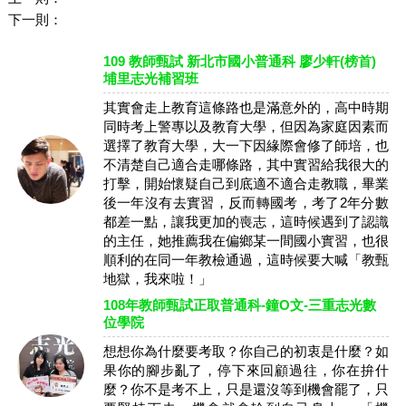
下一則：
109 教師甄試 新北市國小普通科 廖少軒(榜首)
埔里志光補習班
其實會走上教育這條路也是滿意外的，高中時期
同時考上警專以及教育大學，但因為家庭因素而
選擇了教育大學，大一下因緣際會修了師培，也
不清楚自己適合走哪條路，其中實習給我很大的
打擊，開始懷疑自己到底適不適合走教職，畢業
後一年沒有去實習，反而轉國考，考了2年分數
都差一點，讓我更加的喪志，這時候遇到了認識
的主任，她推薦我在偏鄉某一間國小實習，也很
順利的在同一年教檢通過，這時候要大喊「教甄
地獄，我來啦！」
108年教師甄試正取普通科-鐘O文-三重志光數
位學院
想想你為什麼要考取？你自己的初衷是什麼？如
果你的腳步亂了，停下來回顧過往，你在拚什
麼？你不是考不上，只是還沒等到機會罷了，只