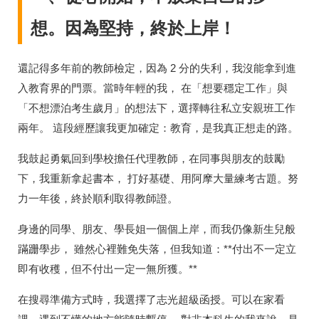
想。因為堅持，終於上岸！
還記得多年前的教師檢定，因為 2 分的失利，我沒能拿到進
入教育界的門票。當時年輕的我， 在「想要穩定工作」與
「不想漂泊考生歲月」的想法下，選擇轉往私立安親班工作
兩年。 這段經歷讓我更加確定：教育，是我真正想走的路。
我鼓起勇氣回到學校擔任代理教師，在同事與朋友的鼓勵
下，我重新拿起書本， 打好基礎、用阿摩大量練考古題。努
力一年後，終於順利取得教師證。
身邊的同學、朋友、學長姐一個個上岸，而我仍像新生兒般
蹣跚學步， 雖然心裡難免失落，但我知道：**付出不一定立
即有收穫，但不付出一定一無所獲。**
在搜尋準備方式時，我選擇了志光超級函授。可以在家看