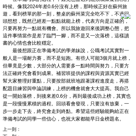
時候。像我2024年差0.6分沒有上榜，那時候正好在蘇州旅
遊，看到榜單的那一刻，整桌的蘇州菜完全吃不下，不過回
頭想想，既然已經差一點點就能上榜，代表方向是正確的，
只要再努力一點就有機會。所以我旅遊回來後調整心態，把
這件事情當作是差了臨門一腳，而不是又一次落榜，這樣讀
書的心情也會比較穩定。
最後想跟正在準備考試的學弟妹說，公職考試其實對一
般人是一場耐力賽，而不是短跑。有些人可能3個月就上榜，
但畢竟是少數，大部分的人需要多一點時間與努力，只要方
法正確終究會看到成果。補習班提供的課程與資源其實已經
幫大家整理好重點，只要按部就班地跟著課程進度走，再搭
配題目練習與申論訓練，上榜的機會就會大大提高。我自己
從一開始落榜，到後來差0.6分，再到最後成功上榜，其實也
是一段慢慢累積的過程。回頭看會發現，只要沒有放棄，一
步一步走下去，終究會走到終點。希望這些經驗能夠給正在
準備考試的同學一些信心，也祝大家都能早日金榜題名。
上一則：