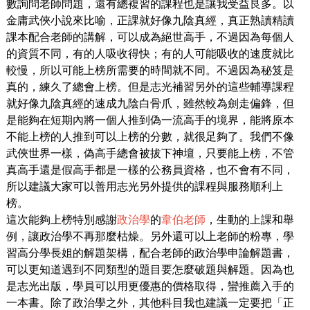
數詢問老師問題，還有總複習的課程也是讓我受益良多。以
金庸武俠小說來比喻，正課就好像九陰真經，真正熟讀精讀
課本配合老師的講解，可以成為絕世高手，不過因為每個人
的資質不同，有的人吸收得快；有的人可能吸收的速度就比
較慢，所以可能上榜所需要的時間就不同。不過因為秘笈是
真的，練久了總會上榜。但是志光補習另外的這些輔導課程
就好像九陰真經的速成九陰白骨爪，雖然較為劍走偏鋒，但
是能夠在短期內將一個人推到偽一流高手的境界，能將原本
不能上榜的人推到可以上榜的分數，就很足夠了。我們不像
武俠世界一樣，偽高手總會被拔下神壇，只要能上榜，不管
真高手還是假高手都是一樣的公務員資格，也不會有不同，
所以建議大家可以善用志光另外提供的課程與服務順利上
榜。
這次能夠上榜特別感謝
政治學
的
韋伯老師
，生動的上課和舉
例，讓政治學不再那麼枯燥。另外還可以上老師的粉專，學
習高分學長姐的解題架構，配合老師的政治學申論解題書，
可以更知道遇到不同類型的題目要怎麼破題與解題。因為也
是志光出版，學員可以用更優惠的價格取得，蠻推薦入手的
一本書。除了政治學之外，其他科目我也建議一定要把「正