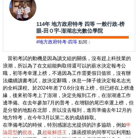
114年 地方政府特考 四等 一般行政-榜
眼-田Ｏ宇-澎湖志光數位學院
#地方政府特考-四等
點閱：
當初考試的動機是因為讀文組的關係，沒有趕上科技業的
浪潮，所以為了在文組能夠取得還可以的薪水決定報考公
職，初等考幸運上榜，不過因為工作需要假日值班，沒有辦
法繼續讀書考試，故決定辭職，休息一陣子後決定報名志光
的全科課程。於2024年差了0.6分沒有上榜，但已經在上榜邊
緣，後來初等考上了澎湖，決定先報到工作，在澎湖邊工作
邊準備。在去年參加7月的普考，在增額的尾巴幸運上榜，但
是分發的地點在北部，所以沒去報到，進而準備去年12月的
地方特考，在今年3月以第二名的成績錄取。
在準備考試的時候，特別感謝志光提供的許多協助，例如
申
論題型
的
批改
、及
超級解惑王
，讓函授班的同學可以利用點