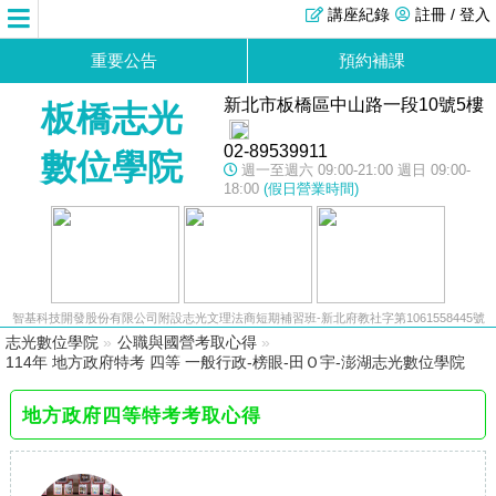
講座紀錄
註冊 / 登入
重要公告
預約補課
新北市板橋區中山路一段10號5樓
板橋志光
02-89539911
數位學院
週一至週六 09:00-21:00 週日 09:00-
18:00
(假日營業時間)
智基科技開發股份有限公司附設志光文理法商短期補習班-新北府教社字第1061558445號
志光數位學院
»
公職與國營考取心得
»
114年 地方政府特考 四等 一般行政-榜眼-田Ｏ宇-澎湖志光數位學院
地方政府四等特考考取心得