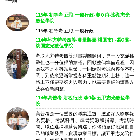
下一則：
115年 初等考 正取 一般行政-廖Ｏ甫-澎湖志光
數位學院
115年 初等考 正取 一般行政
114年地方特考四等-測量製圖(桃園市) -張O君-
桃園志光數位學院
考取地方特考四等測量製圖類組，是一段充滿挑
戰但也十分值得的旅程。回顧整個準備過程，因
為我不是本科系畢業，一開始對考試內容並不熟
悉，到後來逐漸掌握各科重點並順利上榜，這一
路上不僅需要努力與毅力，也需要良好的讀書方
法與心態調整。
114年高普考-財稅行政-李0蓉 五甲志光數位學
院
高普考是一個重要的職業通道，透過深入瞭解報
名資格、考試科目、準備資源和指導、考試時
間、職位選擇和薪資待遇，你將能更好地規劃自
己的職業發展，實現事業目標。讓五甲志光陪伴
你，助你登上事業高峰！