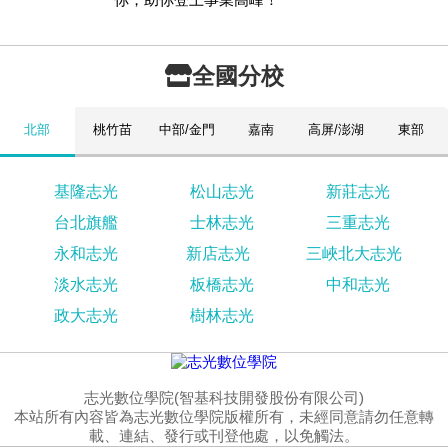
全國分校
北部
桃竹苗
中部/金門
嘉南
高屏/澎湖
東部
基隆志光
松山志光
新莊志光
台北旗艦
士林志光
三重志光
永和志光
新店志光
三峽北大志光
淡水志光
板橋志光
中和志光
政大志光
樹林志光
志光數位學院(智基科技開發股份有限公司)
本站所有內容皆為志光數位學院版權所有，未經同意請勿任意轉
載、連結、發行或刊登他處，以免觸法。