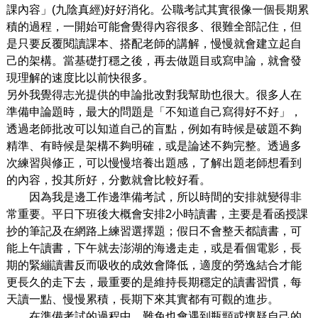
課內容」(九陰真經)好好消化。公職考試其實很像一個長期累
積的過程，一開始可能會覺得內容很多、很難全部記住，但
是只要反覆閱讀課本、搭配老師的講解，慢慢就會建立起自
己的架構。當基礎打穩之後，再去做題目或寫申論，就會發
現理解的速度比以前快很多。
另外我覺得志光提供的申論批改對我幫助也很大。很多人在
準備申論題時，最大的問題是「不知道自己寫得好不好」，
透過老師批改可以知道自己的盲點，例如有時候是破題不夠
精準、有時候是架構不夠明確，或是論述不夠完整。透過多
次練習與修正，可以慢慢培養出題感，了解出題老師想看到
的內容，投其所好，分數就會比較好看。
因為我是邊工作邊準備考試，所以時間的安排就變得非
常重要。平日下班後大概會安排2小時讀書，主要是看函授課
抄的筆記及在網路上練習選擇題；假日不會整天都讀書，可
能上午讀書，下午就去澎湖的海邊走走，或是看個電影，長
期的緊繃讀書反而吸收的成效會降低，適度的勞逸結合才能
更長久的走下去，最重要的是維持長期穩定的讀書習慣，每
天讀一點、慢慢累積，長期下來其實都有可觀的進步。
在準備考試的過程中，難免也會遇到瓶頸或懷疑自己的