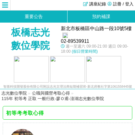
講座紀錄
註冊 / 登入
重要公告
預約補課
新北市板橋區中山路一段10號5樓
板橋志光
02-89539911
數位學院
週一至週六 09:00-21:00 週日 09:00-
18:00
(假日營業時間)
智基科技開發股份有限公司附設志光文理法商短期補習班-新北府教社字第1061558445號
志光數位學院
»
公職與國營考取心得
»
115年 初等考 正取 一般行政-廖Ｏ甫-澎湖志光數位學院
初等考考取心得