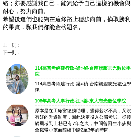
絡；亦要感謝我自己，能夠給予自己這樣的機會與
耐心，努力向前。
希望後進們也能夠在這條路上穩步向前，摘取勝利
的果實，願我們都能金榜題名。
上一則：
下一則：
114高普考經建行政-梁○禎-台南旗艦志光數位學
院
114高普考經建行政-梁○禎-台南旗艦志光數位學
院
108年高考人事行政-江○蓁-東大志光數位學院
原本是在工廠當總務助理，覺得薪水不高，又沒
有好的升遷制度，因此決定投入公職考試。從接
觸國考到上榜已有7年之久，中間曾因生小孩與
全職帶小孩而陸續中斷2至3年的時間。