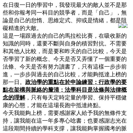
在日復一日的學習中，我發現最大的敵人並不是那
些和你報考同一科目的競爭者，而是「自己」，無
論是自己的怠惰、思維定式、抑或是情緒，都是阻
礙精進的大敵。
這是一場跟過去的自己的馬拉松比賽，在吸收新的
知識的同時，還要不斷與自身的積習對抗。不需要
和其他人比較，而是要和昨天的自己比較，今天是
否學習了新的概念、今天是否又弄懂了一個重要的
法條、今天是否有努力讀書了，只有這樣一步步前
進，一步步與過去的自己比較，才能夠抵達上榜的
那一日。
政治學的重點在於申論練習；行政學的要
點在架構與脈絡的釐清；法學科目是法條與法律概
念的理解
，只有每天定時定量的學習、保持平穩健
康的心態，才能在這場長跑中抵達終點。
今天我能夠上榜，需要感謝家人給予我的無條件支
持，讓我能在這一年多專心唸書；也要感謝志光在
這段期間持續的學科支撐，讓我能夠掌握國考的脈