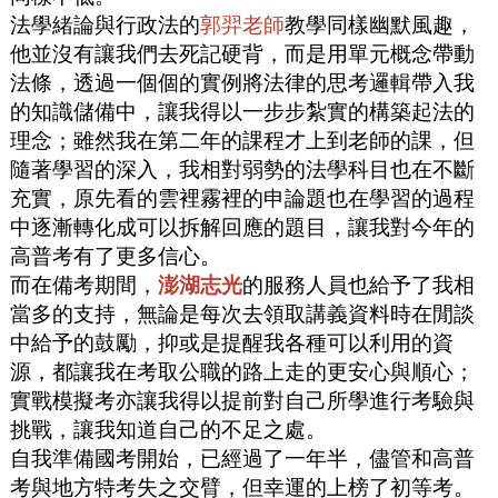
法學緒論與行政法的
郭羿老師
教學同樣幽默風趣，
他並沒有讓我們去死記硬背，而是用單元概念帶動
法條，透過一個個的實例將法律的思考邏輯帶入我
的知識儲備中，讓我得以一步步紮實的構築起法的
理念；雖然我在第二年的課程才上到老師的課，但
隨著學習的深入，我相對弱勢的法學科目也在不斷
充實，原先看的雲裡霧裡的申論題也在學習的過程
中逐漸轉化成可以拆解回應的題目，讓我對今年的
高普考有了更多信心。
而在備考期間，
澎湖志光
的服務人員也給予了我相
當多的支持，無論是每次去領取講義資料時在閒談
中給予的鼓勵，抑或是提醒我各種可以利用的資
源，都讓我在考取公職的路上走的更安心與順心；
實戰模擬考亦讓我得以提前對自己所學進行考驗與
挑戰，讓我知道自己的不足之處。
自我準備國考開始，已經過了一年半，儘管和高普
考與地方特考失之交臂，但幸運的上榜了初等考。