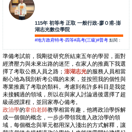
115年 初等考 正取 一般行政-廖Ｏ甫-澎
湖志光數位學院
#地方政府特考-四等
#高考(三級)
#普考
點閱：
準備考試前，我剛從研究所結束五年的學習，面對
經濟壓力與未來出路的迷茫，在家人的推薦下我選
擇了考取公務人員之路；
澎湖志光
的服務人員相當
耐心地為我剖析考公職的未來，並按照我的個性與
專業推薦了考取的類科。考慮到有許多科目是我從
未接觸過的領域，所以在與家人討論過後選擇了超
級函授課程，並回家專心備考。
政治學
的
韋伯老師
教學相當有趣，他將政治學拆解
成一個個的概念，一步步帶領我進入政治學的領
域，每個概念與單元都用深入淺出的方式解釋，讓