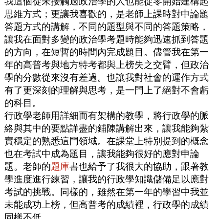
我這個從未接觸過政治學的人也能從零開始建構起
思維方式；更讓我喜歡的，是老師上課時對申論題
答題方式的講解，不同的題型與不同的答題策略，
讓我在面對多變的政治學考題時能夠迅速抓到答題
的方向，在短暫的時間內完成題目。儘管我在第一
年的高普考與地方特考都與上榜失之交臂，但政治
學的分數從來沒有差過。也讓我對社會的運作方式
有了更深刻的理解與思考，是一門上了絕對不會虧
的科目。
行政學老師用詳細而有架構的教學，將行政學的脈
絡與其中的要點詳盡的鋪陳講解出來，讓我能夠紮
實穩定的熟悉這門領域。在課堂上特別提到的概念
也在考試中成為題目，讓我能夠很好的應對申論
題。老師的
題庫
書也給予了我很大的協助，跟著教
學進度進行練習，讓我的行政學知識儲備足以應對
考試的挑戰。同樣的，雖然在第一年的學習中我並
未能成功上榜，但高普考的成績裡，行政學的成績
同樣不低。